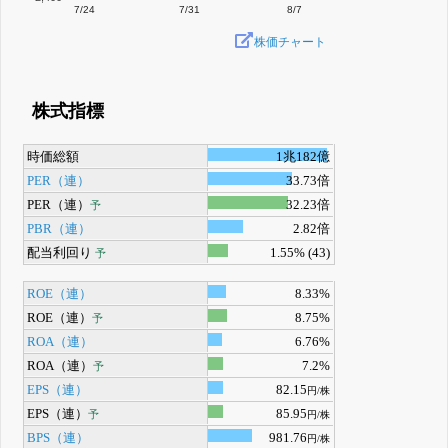
7/24
7/31
8/7
株価チャート
株式指標
時価総額
1兆182億
PER（連）
33.73倍
PER（連）
32.23倍
予
PBR（連）
2.82倍
配当利回り
1.55% (43)
予
ROE（連）
8.33%
ROE（連）
8.75%
予
ROA（連）
6.76%
ROA（連）
7.2%
予
EPS（連）
82.15
円/株
EPS（連）
85.95
予
円/株
BPS（連）
981.76
円/株