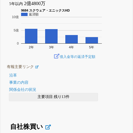
2億4800万
5年以内
9684 スクウェア・エニックスHD
返済額
10億
5億
0
2年
3年
4年
5年
借入金等の返済予定額
有報主要リンク
沿革
事業の内容
関係会社の状況
主要項目 残り13件
自社株買い