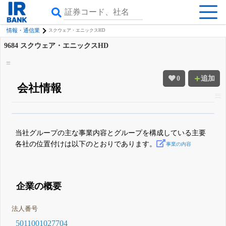
情報・通信業
スクウェア・エニックスHD
9684
スクウェア・エニックスHD
0
追加
会社情報
β版IRBANKでは、
8月24日まで完全無料
四半期業績・決算の進捗
がさらに
詳しく見られる
無料でβ版をはじめる
当社グループの主な事業内容とグループを構成している主要
登録すると永久30%OFFと米株版の先行利用も付きます
各社の位置付けは以下のとおりであります。
事業の内容
企業の概要
法人番号
5011001027704