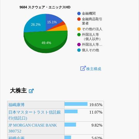
9684 スクウェア・エニックスHD
金融機関
金融商品取引
15.1%
業者
26.2%
その他の法人
外国法人等
（個人以外）
49.4%
外国法人等…
個人その他
株主構成
大株主
福嶋康博
19.65%
日本マスタートラスト信託銀
11.07%
行(信託口)
JP MORGAN CHASE BANK
9.82%
380752
福嶋企画
5.62%