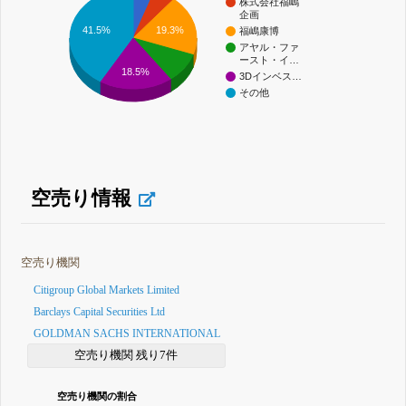
株式会社福嶋
企画
19.3%
41.5%
福嶋康博
アヤル・ファ
ースト・イ…
18.5%
3Dインベス…
その他
空売り情報
空売り機関
Citigroup Global Markets Limited
Barclays Capital Securities Ltd
GOLDMAN SACHS INTERNATIONAL
空売り機関 残り7件
空売り機関の割合