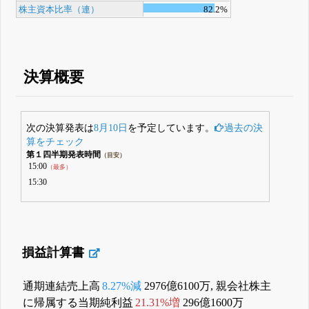
株主資本比率（連）
82.2%
決算概要
次の決算発表は
8月10日
を予定しています。
過去の決
算をチェック
第１四半期発表時間
（目安）
15:00
（最多）
15:30
損益計算書
通期連結売上高
8.27%減
2976億6100万, 親会社株主
に帰属する当期純利益
21.31%増
296億1600万