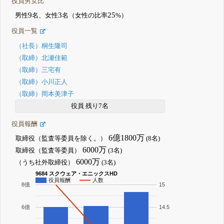
役員男女比
9
3
25
男性
名、女性
名（女性の比率
%）
役員一覧
（社長）桐生隆司
（取締）北瀬佳範
（取締）三宅有
（取締）小川正人
（取締）岡本美津子
役員 残り7名
役員報酬
6億1800万
取締役（監査等委員を除く。）
(8名)
6000万
取締役（監査等委員）
(3名)
6000万
（うち社外取締役）
(3名)
9684 スクウェア・エニックスHD
役員報酬
人数
8億
15
6億
14.5