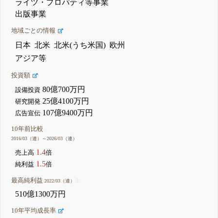
ライツ・プロパティ等事業
出版事業
地域ごとの情報
日本
北米
北米(うち米国)
欧州
アジア等
投資額
80億700万円
設備投資
25億4100万円
研究開発
107億9400万円
広告宣伝
10年前比較
2016/03（連）～2026/03（連）
1.4
売上高
倍
1.5
純利益
倍
最高純利益
2022/03（連）
510億1300万円
10年平均成長率