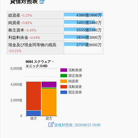
貸借対照表
総資産
4380億1800万
+5.25%
純資産
3492億2400万
+3.82%
株主資本
3555億5300万
+3.45%
利益剰余金
2834億3000万
+4.04%
現金及び現金同等物の残高
2757億9600万
+13.21%
9684 スクウェア・
エニックスHD
6,000億
流動負債
固定負債
純資産
4,000億
流動資産
固定資産
2,000億
0
借方
貸方
貸借対照表: 2026/06/23 10:09