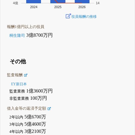
4億
14
2024
2025
2026
役員報酬の推移
報酬1億円以上の役員
3億8700万円
桐生隆司
その他
監査報酬
EY新日本
1億3600万円
監査業務
100万円
非監査業務
借入金等の返済予定額
5億6700万
2年以内
5億4600万
3年以内
3億2100万
4年以内