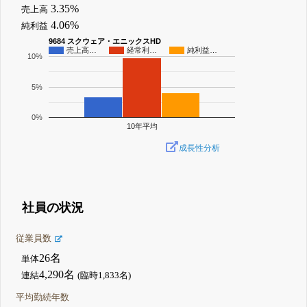
3.35%
売上高
4.06%
純利益
9684 スクウェア・エニックスHD
売上高…
経常利…
純利益…
10%
5%
0%
10年平均
成長性分析
社員の状況
従業員数
26名
単体
4,290名
連結
(臨時1,833名)
平均勤続年数