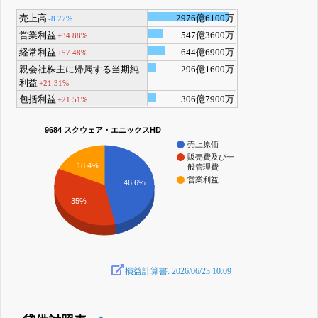
売上高
2976億6100万
-8.27%
営業利益
547億3600万
+34.88%
経常利益
644億6900万
+57.48%
親会社株主に帰属する当期純
296億1600万
利益
+21.31%
包括利益
306億7900万
+21.51%
9684 スクウェア・エニックスHD
売上原価
販売費及び一
18.4%
般管理費
営業利益
46.6%
35%
損益計算書: 2026/06/23 10:09