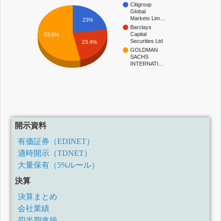
Citigroup
Global
Markets Lim…
23%
Barclays
Capital
53.5%
Securities Ltd
23.4%
GOLDMAN
SACHS
INTERNATI…
開示資料
有価証券（EDINET）
適時開示（TDNET）
大量保有（5%ルール）
決算
決算まとめ
会社業績
四半期進捗