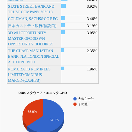
STATE STREET BANK AND
3.92%
TRUST COMPANY 505018
GOLDMAN, SACHS&CO.REG
3.46%
日本カストディ銀行(信託口)
3.19%
3D WH OPPORTUNITY
3.05%
MASTER OFC-3D WH
OPPORTUNITY HOLDINGS
THE CHASE MANHATTAN
2.35%
BANK, N.A.LONDON SPECIAL
ACCOUNT NO.1
NOMURA PB NOMINEES
1.96%
LIMITED OMNIBUS-
MARGIN(CASHPB)
9684 スクウェア・エニックスHD
大株主合計
その他
35.9%
64.1%