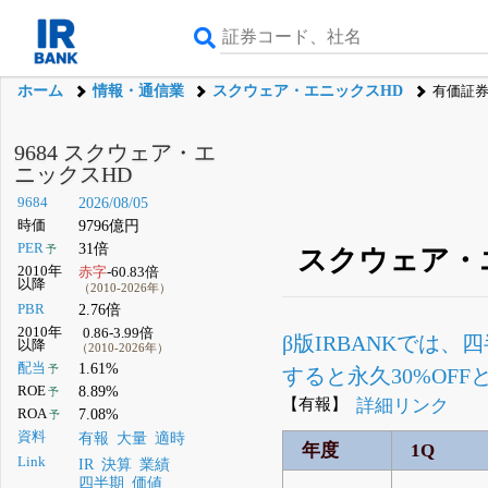
ホーム
情報・通信業
スクウェア・エニックスHD
有価証
9684 スクウェア・エ
ニックスHD
9684
2026/08/05
時価
9796億円
PER
31倍
予
スクウェア・エ
2010年
赤字
-60.83倍
以降
（2010-2026年）
PBR
2.76倍
2010年
0.86-3.99倍
β版IRBANKでは、
四
以降
（2010-2026年）
配当
1.61%
予
すると永久30%OF
ROE
8.89%
予
【有報】
詳細リンク
ROA
7.08%
予
資料
有報
大量
適時
年度
1Q
Link
IR
決算
業績
四半期
価値