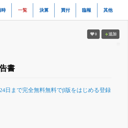
適時
一覧
決算
買付
臨報
其他
0
追加
報告書
月24日まで完全無料
無料でβ版をはじめる
登録