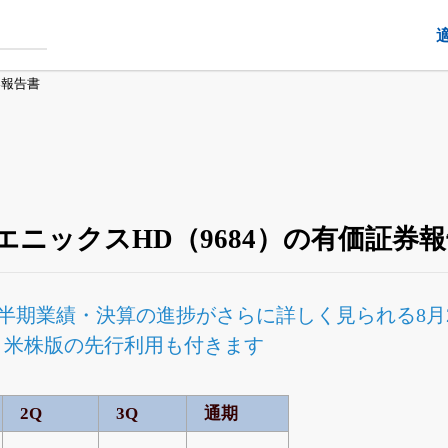
券報告書
ニックスHD（9684）の有価証券
半期業績・決算の進捗
がさらに詳しく見られる
8
Fと米株版の先行利用も付きます
2Q
3Q
通期