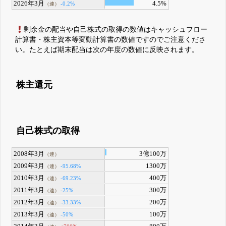
2026年3月
4.5%
-0.2%
（連）
剰余金の配当や自己株式の取得の数値はキャッシュフロー
計算書・株主資本等変動計算書の数値ですのでご注意くださ
い。たとえば期末配当は次の年度の数値に反映されます。
株主還元
自己株式の取得
2008年3月
3億100万
（連）
2009年3月
1300万
-95.68%
（連）
2010年3月
400万
-69.23%
（連）
2011年3月
300万
-25%
（連）
2012年3月
200万
-33.33%
（連）
2013年3月
100万
-50%
（連）