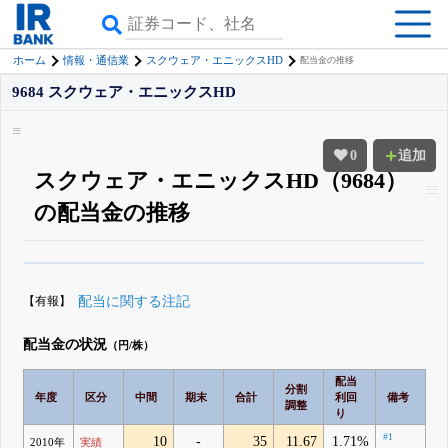
ホーム
情報・通信業
スクウェア・エニックスHD
配当金の推移
9684 スクウェア・エニックスHD
0
追加
スクウェア・エニックスHD（9684）
の配当金の推移
β版IRBANKでは、
8月24日まで完全無料
配当・優待の推移
がさらに詳しく
見られる
無料でβ版をはじめる
【有報】
配当に関する注記
登録すると永久30%OFFと米株版の先行利用も付きます
配当金の状況
（円/株）
配当
分割
年度
区分
中間
期末
合計
利回
備考
調整
り
#1
10
-
35
11.67
1.71%
2010年
実績