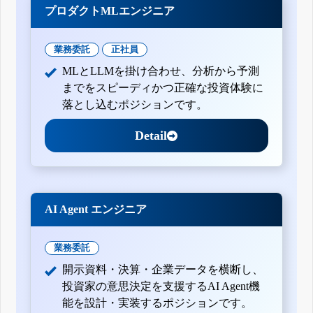
プロダクトMLエンジニア
業務委託
正社員
MLとLLMを掛け合わせ、分析から予測
までをスピーディかつ正確な投資体験に
落とし込むポジションです。
Detail
AI Agent エンジニア
業務委託
開示資料・決算・企業データを横断し、
投資家の意思決定を支援するAI Agent機
能を設計・実装するポジションです。