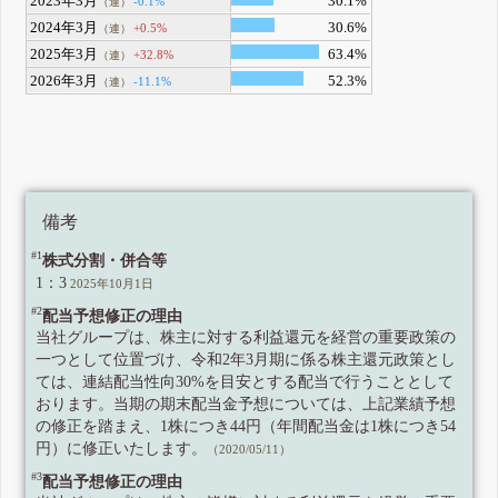
2023年3月
30.1%
-0.1%
（連）
2024年3月
30.6%
+0.5%
（連）
2025年3月
63.4%
+32.8%
（連）
2026年3月
52.3%
-11.1%
（連）
備考
#1
株式分割・併合等
1：3
2025年10月1日
#2
配当予想修正の理由
当社グループは、株主に対する利益還元を経営の重要政策の
一つとして位置づけ、令和2年3月期に係る株主還元政策とし
ては、連結配当性向30%を目安とする配当で行うこととして
おります。当期の期末配当金予想については、上記業績予想
の修正を踏まえ、1株につき44円（年間配当金は1株につき54
円）に修正いたします。
（2020/05/11）
#3
配当予想修正の理由