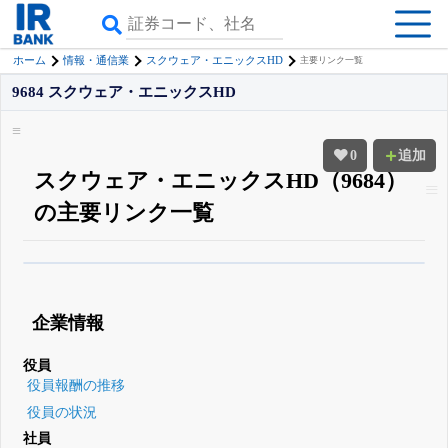
ホーム
情報・通信業
スクウェア・エニックスHD
主要リンク一覧
9684 スクウェア・エニックスHD
0
追加
スクウェア・エニックスHD（9684）
の主要リンク一覧
β版IRBANKでは、
8月24日まで完全無料
四半期業績・決算の進捗
がさらに
詳しく見られる
無料でβ版をはじめる
企業情報
登録すると永久30%OFFと米株版の先行利用も付きます
役員
役員報酬の推移
役員の状況
社員