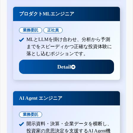
プロダクトMLエンジニア
業務委託
正社員
MLとLLMを掛け合わせ、分析から予測
までをスピーディかつ正確な投資体験に
落とし込むポジションです。
Detail
AI Agent エンジニア
業務委託
開示資料・決算・企業データを横断し、
投資家の意思決定を支援するAI Agent機