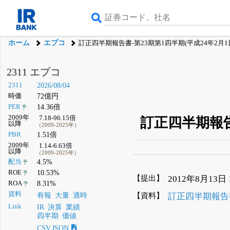
ホーム
エプコ
訂正四半期報告書-第23期第1四半期(平成24年2月1日
2311 エプコ
2311
2026/08/04
時価
72億円
PER
14.36倍
予
2009年
7.18-96.15倍
訂正四半期報告書
以降
（2009-2025年）
PBR
1.51倍
2009年
1.14-6.63倍
以降
（2009-2025年）
β版IRBANKでは、
8月
配当
4.5%
予
ROE
10.53%
予
無料
【提出】
2012年8月13日 1
ROA
8.31%
予
登録すると永久30%
資料
【資料】
訂正四半期報告書
有報
大量
適時
Link
IR
決算
業績
四半期
価値
CSV,JSON