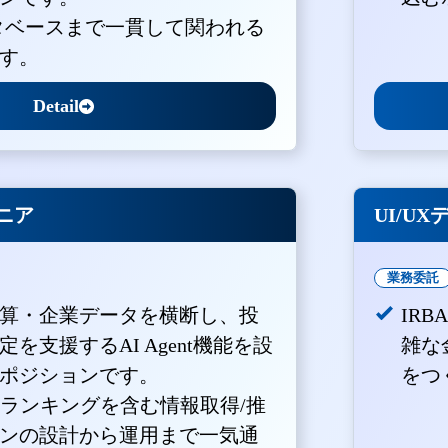
ータベースまで一貫して関われる
す。
Detail
ジニア
UI/U
業務委託
算・企業データを横断し、投
IR
を支援するAI Agent機能を設
雑な
ポジションです。
をつ
・ランキングを含む情報取得/推
ンの設計から運用まで一気通