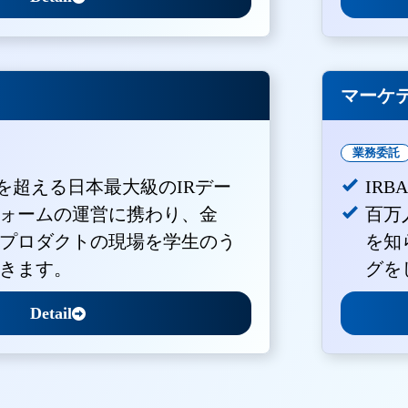
マーケ
業務委託
Vを超える日本最大級のIRデー
IR
ォームの運営に携わり、金
百万
プロダクトの現場を学生のう
を知
きます。
グを
Detail