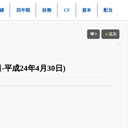
績
四半期
財務
CF
資本
配当
0
追加
平成24年4月30日)