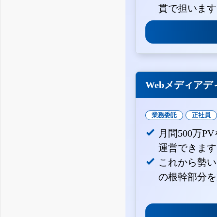
貫で担います
Webメディアデ
業務委託
正社員
月間500万
運営できます
これから勢い
の根幹部分を