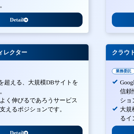
。
Detail
ィレクター
クラウド
業務委託
PVを超える、大規模DBサイトを
Goo
。
信頼
よく伸びるであろうサービス
ショ
支えるポジションです。
大規
るイ
Detail