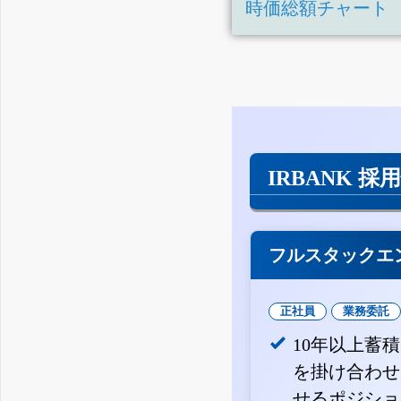
時価総額チャート
IRBANK 採
フルスタックエ
正社員
業務委託
10年以上蓄
を掛け合わせ
せるポジショ