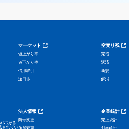
。
マーケット
空売り残
値上がり率
売増
値下がり率
返済
信用取引
新規
逆日歩
解消
法人情報
企業統計
商号変更
売上統計
ANKが作
載されてい
住所変更
利益統計