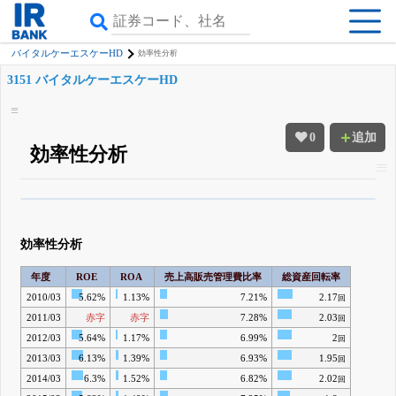
バイタルケーエスケーHD
効率性分析
3151 バイタルケーエスケーHD
0
追加
効率性分析
β版IRBANKでは、
8月24日まで完全無料
四半期業績・決算の進捗
がさらに
詳しく見られる
無料でβ版をはじめる
効率性分析
登録すると永久30%OFFと米株版の先行利用も付きます
年度
ROE
ROA
売上高販売管理費比率
総資産回転率
2010/03
5.62%
1.13%
7.21%
2.17
回
2011/03
赤字
赤字
7.28%
2.03
回
2012/03
5.64%
1.17%
6.99%
2
回
2013/03
6.13%
1.39%
6.93%
1.95
回
2014/03
6.3%
1.52%
6.82%
2.02
回