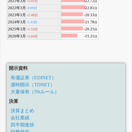
2021年3月
-22.72
+5.01日
日
2022年3月
-22.81
-0.09日
日
2023年3月
-20.33
+2.48日
日
2024年3月
-21.78
-1.45日
日
2025年3月
-20.25
+1.53日
日
2026年3月
-15.21
+5.04日
日
開示資料
有価証券（EDINET）
適時開示（TDNET）
大量保有（5%ルール）
決算
決算まとめ
会社業績
四半期進捗
財務状況