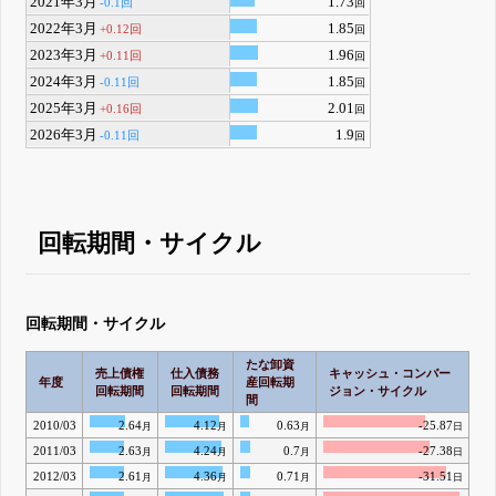
2021年3月
1.73
-0.1回
回
2022年3月
1.85
+0.12回
回
2023年3月
1.96
+0.11回
回
2024年3月
1.85
-0.11回
回
2025年3月
2.01
+0.16回
回
2026年3月
1.9
-0.11回
回
回転期間・サイクル
回転期間・サイクル
たな卸資
売上債権
仕入債務
キャッシュ・コンバー
年度
産回転期
回転期間
回転期間
ジョン・サイクル
間
2010/03
2.64
4.12
0.63
-25.87
月
月
月
日
2011/03
2.63
4.24
0.7
-27.38
月
月
月
日
2012/03
2.61
4.36
0.71
-31.51
月
月
月
日