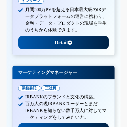
インターン
月間500万PVを超える日本最大級のIRデ
ータプラットフォームの運営に携わり、
金融・データ・プロダクトの現場を学生
のうちから体験できます。
Detail
マーケティングマネージャー
業務委託
正社員
IRBANKのブランドと文化の構築。
百万人の現IRBANKユーザーとまだ
IRBANKを知らない数千万人に対してマ
ーケティングをしてみたい方。