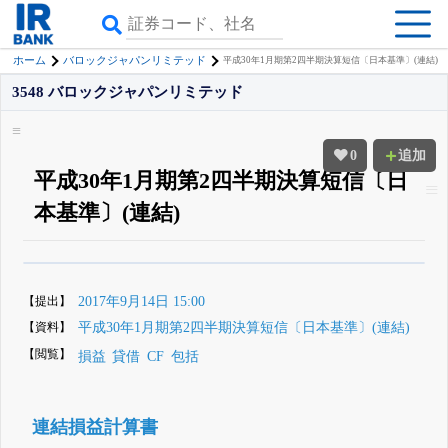
ホーム
バロックジャパンリミテッド
平成30年1月期第2四半期決算短信〔日本基準〕(連結)
3548 バロックジャパンリミテッド
0
追加
平成30年1月期第2四半期決算短信〔日
本基準〕(連結)
β版IRBANKでは、
8月24日まで完全無料
四半期業績・決算の進捗
がさらに
詳しく見られる
無料でβ版をはじめる
【提出】
2017年9月14日 15:00
登録すると永久30%OFFと米株版の先行利用も付きます
【資料】
平成30年1月期第2四半期決算短信〔日本基準〕(連結)
【閲覧】
損益
貸借
CF
包括
連結損益計算書