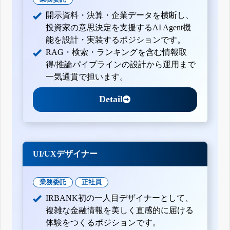
開示資料・決算・企業データを横断し、
投資家の意思決定を支援するAI Agent機
能を設計・実装するポジションです。
RAG・検索・ランキングを含む情報取
得/推論パイプラインの設計から運用まで
一気通貫で担います。
Detail
UI/UXデザイナー
業務委託
正社員
IRBANK初の一人目デザイナーとして、
複雑な金融情報を美しく直感的に届ける
体験をつくるポジションです。