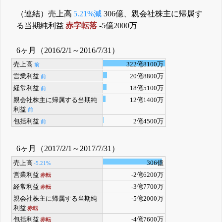
（連結）売上高
5.21%減
306億、親会社株主に帰属す
る当期純利益
赤字転落
-5億2000万
6ヶ月（2016/2/1～2016/7/31）
売上高
322億8100万
前
営業利益
20億8800万
前
経常利益
18億5100万
前
親会社株主に帰属する当期純
12億1400万
利益
前
包括利益
2億4500万
前
6ヶ月（2017/2/1～2017/7/31）
売上高
306億
-5.21%
営業利益
-2億6200万
赤転
経常利益
-3億7700万
赤転
親会社株主に帰属する当期純
-5億2000万
利益
赤転
包括利益
-4億7600万
赤転