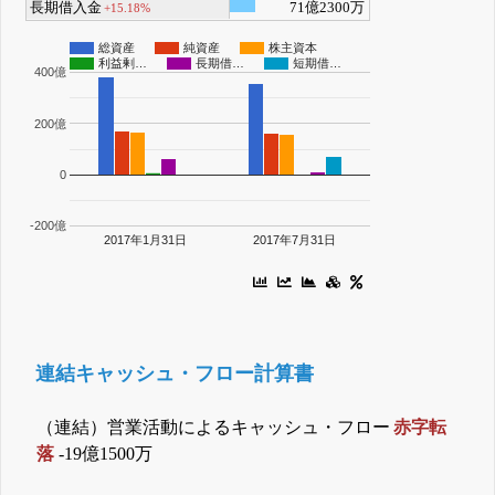
長期借入金
71億2300万
+15.18%
総資産
純資産
株主資本
利益剰…
長期借…
短期借…
400億
200億
0
-200億
2017年1月31日
2017年7月31日
連結キャッシュ・フロー計算書
（連結）営業活動によるキャッシュ・フロー
赤字転
落
-19億1500万