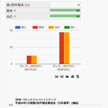
第2四半期末
0
実績
期末
38
予
合計
38
予
第2…
期末
合計
第2…
40
20
0
12ヶ月（2016/2/1～
12ヶ月（2017/2/1～
2017/1/31）
2018/1/31）
3548 バロックジャパンリミテッド
平成30年1月期第2四半期決算短信〔日本基準〕(連結)
400