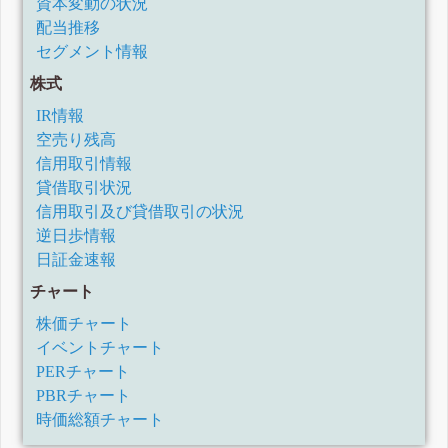
資本変動の状況
2021年2月期第1四半期決算短信〔日本基準〕(連結)
配当推移
(訂正・数値データ訂正)「2020年2月期決算短信〔日本基
準〕(連結)」等の一部訂正について
セグメント情報
2020年2月期決算短信〔日本基準〕(連結)
株式
2020年2月期第3四半期決算短信〔日本基準〕(連結)
2020年2月期第2四半期決算短信〔日本基準〕(連結)
IR情報
2020年2月期第1四半期決算短信〔日本基準〕(連結)
空売り残高
2019年2月期決算短信〔日本基準〕(連結)
信用取引情報
2019年2月期第3四半期決算短信〔日本基準〕(連結)
貸借取引状況
2019年2月期第2四半期決算短信〔日本基準〕(連結)
信用取引及び貸借取引の状況
2019年2月期第1四半期決算短信〔日本基準〕(連結)
2018年1月期決算短信〔日本基準〕(連結)
逆日歩情報
平成30年1月期通期業績予想の修正に関するお知らせ
日証金速報
平成30年1月期第3四半期決算短信[日本基準](連結)
チャート
平成30年1月期第2四半期決算短信〔日本基準〕(連結)
平成30年1月期第1四半期決算短信〔日本基準〕(連結)
株価チャート
平成29年1月期決算短信[日本基準](連結)
イベントチャート
業績予想の修正に関するお知らせ
PERチャート
平成29年1月期第3四半期決算短信[日本基準](連結)
PBRチャート
配当予想の修正(東証第一部上場記念配当)に関するお知らせ
時価総額チャート