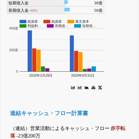
短期借入金
30億
長期借入金
50億
+60%
総資産
純資産
株主資本
利益剰…
長期借…
短期借…
400億
200億
0
2020年2月29日
2020年8月31日
連結キャッシュ・フロー計算書
（連結）営業活動によるキャッシュ・フロー
赤字転
落
-23億200万