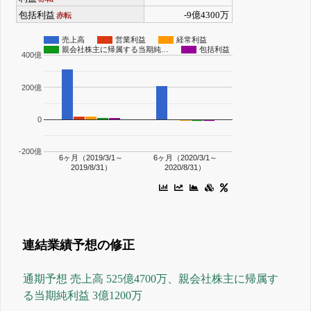
包括利益
-9億4300万
赤転
売上高
営業利益
経常利益
親会社株主に帰属する当期純…
包括利益
400億
200億
0
-200億
6ヶ月（2019/3/1～
6ヶ月（2020/3/1～
2019/8/31）
2020/8/31）
連結業績予想の修正
通期予想 売上高 525億4700万、親会社株主に帰属す
る当期純利益 3億1200万