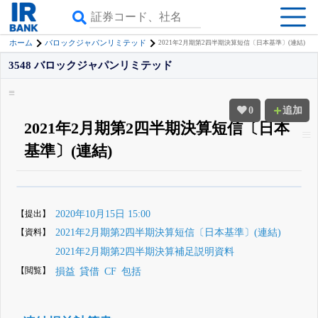
ホーム
バロックジャパンリミテッド
2021年2月期第2四半期決算短信〔日本基準〕(連結)
3548 バロックジャパンリミテッド
0
追加
2021年2月期第2四半期決算短信〔日本
基準〕(連結)
β版IRBANKでは、
8月24日まで完全無料
四半期業績・決算の進捗
がさらに
詳しく見られる
無料でβ版をはじめる
【提出】
2020年10月15日 15:00
登録すると永久30%OFFと米株版の先行利用も付きます
【資料】
2021年2月期第2四半期決算短信〔日本基準〕(連結)
2021年2月期第2四半期決算補足説明資料
【閲覧】
損益
貸借
CF
包括