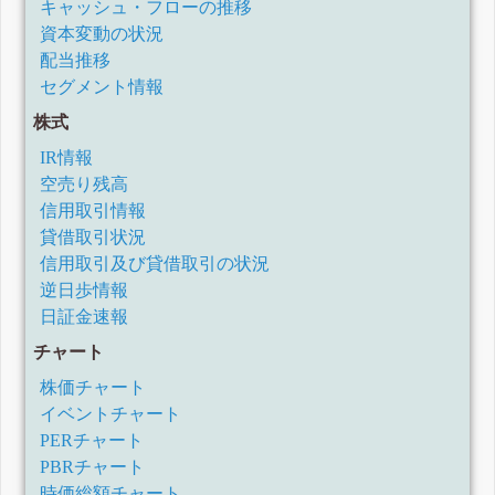
キャッシュ・フローの推移
2021年2月期第2四半期決算短信〔日本基準〕(連結)
資本変動の状況
2021年2月期第1四半期決算短信〔日本基準〕(連結)
配当推移
(訂正・数値データ訂正)「2020年2月期決算短信〔日本基
準〕(連結)」等の一部訂正について
セグメント情報
2020年2月期決算短信〔日本基準〕(連結)
株式
2020年2月期第3四半期決算短信〔日本基準〕(連結)
2020年2月期第2四半期決算短信〔日本基準〕(連結)
IR情報
2020年2月期第1四半期決算短信〔日本基準〕(連結)
空売り残高
2019年2月期決算短信〔日本基準〕(連結)
信用取引情報
2019年2月期第3四半期決算短信〔日本基準〕(連結)
貸借取引状況
2019年2月期第2四半期決算短信〔日本基準〕(連結)
信用取引及び貸借取引の状況
2019年2月期第1四半期決算短信〔日本基準〕(連結)
2018年1月期決算短信〔日本基準〕(連結)
逆日歩情報
平成30年1月期通期業績予想の修正に関するお知らせ
日証金速報
平成30年1月期第3四半期決算短信[日本基準](連結)
チャート
平成30年1月期第2四半期決算短信〔日本基準〕(連結)
平成30年1月期第1四半期決算短信〔日本基準〕(連結)
株価チャート
平成29年1月期決算短信[日本基準](連結)
イベントチャート
業績予想の修正に関するお知らせ
PERチャート
平成29年1月期第3四半期決算短信[日本基準](連結)
PBRチャート
配当予想の修正(東証第一部上場記念配当)に関するお知らせ
時価総額チャート