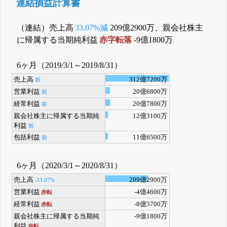
連結損益計算書
（連結）売上高
33.07%減
209億2900万、親会社株主
に帰属する当期純利益
赤字転落
-9億1800万
6ヶ月（2019/3/1～2019/8/31）
売上高
312億7200万
前
営業利益
20億6800万
前
経常利益
20億7800万
前
親会社株主に帰属する当期純
12億3100万
利益
前
包括利益
11億6500万
前
6ヶ月（2020/3/1～2020/8/31）
売上高
209億2900万
-33.07%
営業利益
-4億4600万
赤転
経常利益
-8億5700万
赤転
親会社株主に帰属する当期純
-9億1800万
利益
赤転