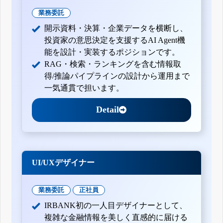
業務委託
開示資料・決算・企業データを横断し、
投資家の意思決定を支援するAI Agent機
能を設計・実装するポジションです。
RAG・検索・ランキングを含む情報取
得/推論パイプラインの設計から運用まで
一気通貫で担います。
Detail
UI/UXデザイナー
業務委託
正社員
IRBANK初の一人目デザイナーとして、
複雑な金融情報を美しく直感的に届ける