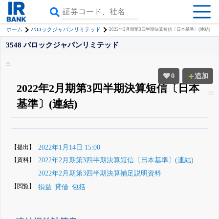
ホーム
バロックジャパンリミテッド
2022年2月期第3四半期決算短信〔日本基準〕(連結)
3548 バロックジャパンリミテッド
0
追加
2022年2月期第3四半期決算短信〔日本
基準〕(連結)
β版IRBANKでは、
8月24日まで完全無料
四半期業績・決算の進捗
がさらに
詳しく見られる
無料でβ版をはじめる
【提出】
2022年1月14日 15:00
登録すると永久30%OFFと米株版の先行利用も付きます
【資料】
2022年2月期第3四半期決算短信〔日本基準〕(連結)
2022年2月期第3四半期決算補足説明資料
【閲覧】
損益
貸借
包括