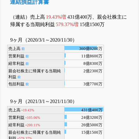
連結損益計算書
（連結）売上高
19.43%増
431億400万、親会社株主に
帰属する当期純利益
579.37%増
15億1500万
9ヶ月（2020/3/1～2020/11/30）
売上高
360億9200万
前
営業利益
11億8600万
前
経常利益
8億8300万
前
親会社株主に帰属する当期純
2億2300万
利益
前
包括利益
3億7700万
前
9ヶ月（2021/3/1～2021/11/30）
売上高
431億400万
+19.43%
営業利益
24億3200万
+105.06%
経常利益
26億5000万
+200.11%
親会社株主に帰属する当期純
15億1500万
利益
+579.37%