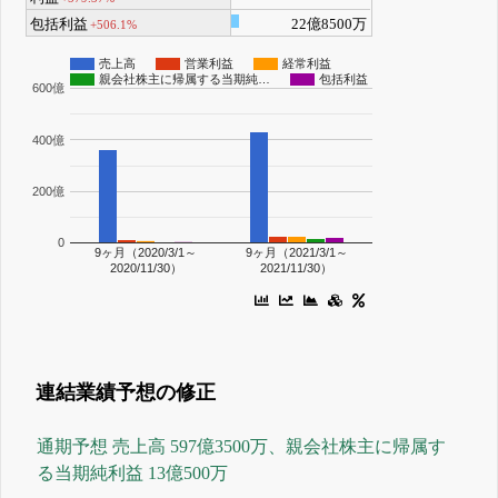
包括利益
22億8500万
+506.1%
売上高
営業利益
経常利益
親会社株主に帰属する当期純…
包括利益
600億
400億
200億
0
9ヶ月（2020/3/1～
9ヶ月（2021/3/1～
2020/11/30）
2021/11/30）
連結業績予想の修正
通期予想 売上高 597億3500万、親会社株主に帰属す
る当期純利益 13億500万