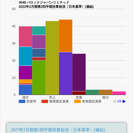
3548 バロックジャパンリミテッド
2022年2月期第3四半期決算短信〔日本基準〕(連結)
50
40
30
20
10
0
借方
売上
営業
税引
投資等
無形固定資産
有形固定資産
1/8
2027年2月期第1四半期決算短信〔日本基準〕(連結)