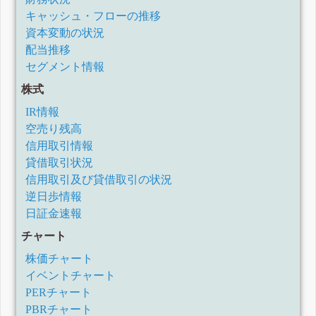
2021年2月期第3四半期決算短信〔日本基準〕(連結)
キャッシュ・フローの推移
2021年2月期第2四半期決算短信〔日本基準〕(連結)
資本変動の状況
2021年2月期第1四半期決算短信〔日本基準〕(連結)
配当推移
(訂正・数値データ訂正)「2020年2月期決算短信〔日本基
準〕(連結)」等の一部訂正について
セグメント情報
2020年2月期決算短信〔日本基準〕(連結)
株式
2020年2月期第3四半期決算短信〔日本基準〕(連結)
2020年2月期第2四半期決算短信〔日本基準〕(連結)
IR情報
2020年2月期第1四半期決算短信〔日本基準〕(連結)
空売り残高
2019年2月期決算短信〔日本基準〕(連結)
信用取引情報
2019年2月期第3四半期決算短信〔日本基準〕(連結)
貸借取引状況
2019年2月期第2四半期決算短信〔日本基準〕(連結)
信用取引及び貸借取引の状況
2019年2月期第1四半期決算短信〔日本基準〕(連結)
2018年1月期決算短信〔日本基準〕(連結)
逆日歩情報
平成30年1月期通期業績予想の修正に関するお知らせ
日証金速報
平成30年1月期第3四半期決算短信[日本基準](連結)
チャート
平成30年1月期第2四半期決算短信〔日本基準〕(連結)
平成30年1月期第1四半期決算短信〔日本基準〕(連結)
株価チャート
平成29年1月期決算短信[日本基準](連結)
イベントチャート
業績予想の修正に関するお知らせ
PERチャート
平成29年1月期第3四半期決算短信[日本基準](連結)
PBRチャート
配当予想の修正(東証第一部上場記念配当)に関するお知らせ