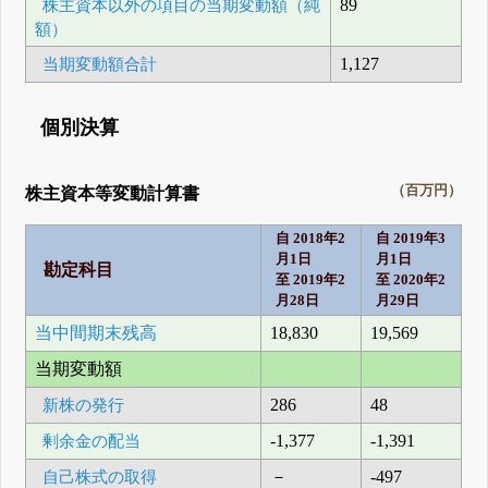
株主資本以外の項目の当期変動額（純
89
額）
当期変動額合計
1,127
個別決算
（百万円）
株主資本等変動計算書
自 2018年2
自 2019年3
月1日
月1日
勘定科目
至 2019年2
至 2020年2
月28日
月29日
当中間期末残高
18,830
19,569
当期変動額
新株の発行
286
48
剰余金の配当
-1,377
-1,391
自己株式の取得
－
-497