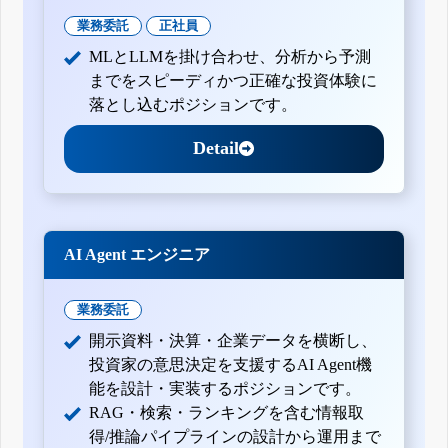
業務委託
正社員
MLとLLMを掛け合わせ、分析から予測
までをスピーディかつ正確な投資体験に
落とし込むポジションです。
Detail
AI Agent エンジニア
業務委託
開示資料・決算・企業データを横断し、
投資家の意思決定を支援するAI Agent機
能を設計・実装するポジションです。
RAG・検索・ランキングを含む情報取
得/推論パイプラインの設計から運用まで