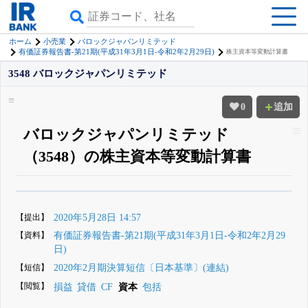
ホーム
小売業
バロックジャパンリミテッド
有価証券報告書-第21期(平成31年3月1日-令和2年2月29日)
株主資本等変動計算書
3548 バロックジャパンリミテッド
0
追加
バロックジャパンリミテッド
（3548）の株主資本等変動計算書
β版IRBANKでは、
8月24日まで完全無料
四半期業績・決算の進捗
がさらに
詳しく見られる
無料でβ版をはじめる
【提出】
2020年5月28日 14:57
登録すると永久30%OFFと米株版の先行利用も付きます
【資料】
有価証券報告書-第21期(平成31年3月1日-令和2年2月29
日)
【短信】
2020年2月期決算短信〔日本基準〕(連結)
【閲覧】
損益
貸借
CF
資本
包括