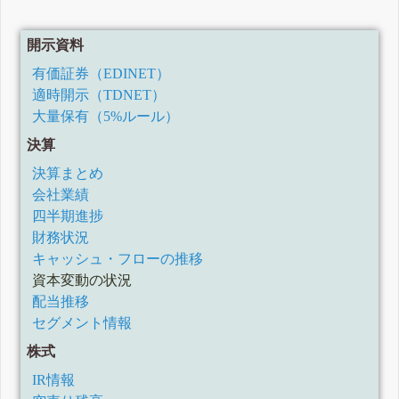
四半期報告書-第25期第1四半期(2023/03/01-2023/05/31)
有価証券報告書-第24期(2022/03/01-2023/02/28)
四半期報告書-第24期第3四半期(2022/09/01-2022/11/30)
開示資料
四半期報告書-第24期第2四半期(令和4年6月1日-令和4年8月
31日)
有価証券（EDINET）
四半期報告書-第24期第1四半期(令和4年3月1日-令和4年5月
適時開示（TDNET）
31日)
大量保有（5%ルール）
有価証券報告書-第23期(令和3年3月1日-令和4年2月28日)
四半期報告書-第23期第3四半期(令和3年9月1日-令和3年11月
決算
30日)
四半期報告書-第23期第2四半期(令和3年6月1日-令和3年8月
決算まとめ
31日)
会社業績
四半期報告書-第23期第1四半期(令和3年3月1日-令和3年5月
31日)
四半期進捗
有価証券報告書-第22期(令和2年3月1日-令和3年2月28日)
財務状況
四半期報告書-第22期第3四半期(令和2年9月1日-令和2年11月
キャッシュ・フローの推移
30日)
資本変動の状況
四半期報告書-第22期第2四半期(令和2年6月1日-令和2年8月
31日)
配当推移
四半期報告書-第22期第1四半期(令和2年3月1日-令和2年5月
セグメント情報
31日)
有価証券報告書-第21期(平成31年3月1日-令和2年2月29日)
株式
訂正四半期報告書-第21期第3四半期(令和1年9月1日-令和1年
11月30日)
IR情報
訂正四半期報告書-第21期第2四半期(令和1年6月1日-令和1年