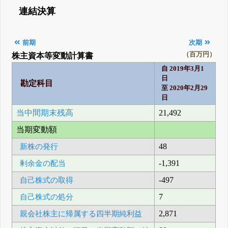
連結決算
前期
次期
（百万円）
株主資本等変動計算書
自 2019年3月1
日
勘定科目
至 2020年2月29
日
当中間期末残高
21,492
当期変動額
新株の発行
48
剰余金の配当
-1,391
自己株式の取得
-497
自己株式の処分
7
親会社株主に帰属する四半期純利益
2,871