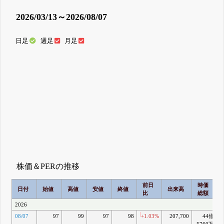
2026/03/13～2026/08/07
日足
週足
月足
株価＆PERの推移
前日
時価
日付
始値
高値
安値
終値
出来高
比
総額
2026
08/07
97
99
97
98
+1.03%
207,700
44億
5760万