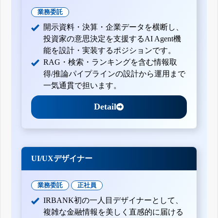
業務委託
開示資料・決算・企業データを横断し、
投資家の意思決定を支援するAI Agent機
能を設計・実装するポジションです。
RAG・検索・ランキングを含む情報取
得/推論パイプラインの設計から運用まで
一気通貫で担います。
Detail
UI/UXデザイナー
業務委託
正社員
IRBANK初の一人目デザイナーとして、
複雑な金融情報を美しく直感的に届ける