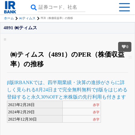
ホーム
㈱ティムス
PER（株価収益率）の推移
4891 ㈱ティムス
0
㈱ティムス（4891）のPER（株価収益
率）の推移
β版IRBANKでは、
四半期業績・決算の進捗
がさらに詳
しく見られる
8月24日まで完全無料
無料でβ版をはじめる
登録すると永久30%OFFと米株版の先行利用も付きます
2023年2月28日
赤字
2024年2月29日
赤字
2025年12月30日
赤字