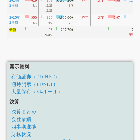
2024年
629
159
37,034,200
赤字
赤字
7.36
1.86
2月期
3/1
12/26
6/9
12/25
2025年
353
120
14,836,800
赤字
赤字
5.87
2
2月期
3/1
4/7
2/7
最新
98
207,700
-
1.76
実績
2026/8/7
開示資料
有価証券（EDINET）
適時開示（TDNET）
大量保有（5%ルール）
決算
決算まとめ
会社業績
四半期進捗
財務状況