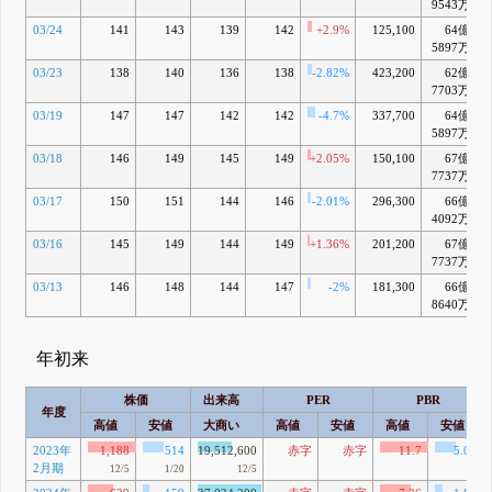
9543万
03/24
141
143
139
142
+2.9%
125,100
64億
5897万
03/23
138
140
136
138
-2.82%
423,200
62億
7703万
03/19
147
147
142
142
-4.7%
337,700
64億
5897万
03/18
146
149
145
149
+2.05%
150,100
67億
7737万
03/17
150
151
144
146
-2.01%
296,300
66億
4092万
03/16
145
149
144
149
+1.36%
201,200
67億
7737万
03/13
146
148
144
147
-2%
181,300
66億
8640万
年初来
株価
出来高
PER
PBR
年度
高値
安値
大商い
高値
安値
高値
安値
2023年
1,188
514
19,512,600
赤字
赤字
11.7
5.06
2月期
12/5
1/20
12/5