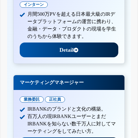
インターン
月間500万PVを超える日本最大級のIRデ
ータプラットフォームの運営に携わり、
金融・データ・プロダクトの現場を学生
のうちから体験できます。
Detail
マーケティングマネージャー
業務委託
正社員
IRBANKのブランドと文化の構築。
百万人の現IRBANKユーザーとまだ
IRBANKを知らない数千万人に対してマ
ーケティングをしてみたい方。