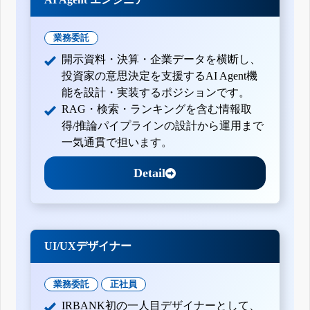
業務委託
開示資料・決算・企業データを横断し、
投資家の意思決定を支援するAI Agent機
能を設計・実装するポジションです。
RAG・検索・ランキングを含む情報取
得/推論パイプラインの設計から運用まで
一気通貫で担います。
Detail
UI/UXデザイナー
業務委託
正社員
IRBANK初の一人目デザイナーとして、