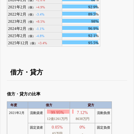
2020年2月
88%
+2.6%
（個）
2021年2月
92.9%
+4.9%
（個）
2022年2月
89.5%
-3.4%
（個）
2023年2月
98%
+8.5%
（個）
2024年2月
96.9%
-1.1%
（個）
2025年2月
92.1%
-4.8%
（個）
2025年12月
95.5%
+3.4%
（個）
借方・貸方
借方・貸方の比率
年度
借方
貸方
99.95%
7.12%
2021年2月
流動資産
流動負債
12億1261万円
8638万円
0.05%
0%
固定資産
固定負債
65万円
-