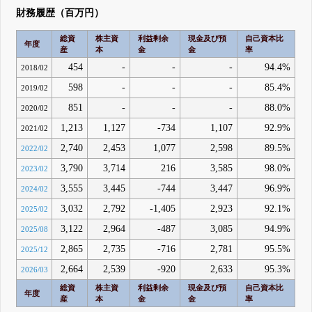
財務履歴（百万円）
総資
株主資
利益剰余
現金及び預
自己資本比
年度
産
本
金
金
率
454
-
-
-
94.4%
2018/02
598
-
-
-
85.4%
2019/02
851
-
-
-
88.0%
2020/02
1,213
1,127
-734
1,107
92.9%
2021/02
2,740
2,453
1,077
2,598
89.5%
2022/02
3,790
3,714
216
3,585
98.0%
2023/02
3,555
3,445
-744
3,447
96.9%
2024/02
3,032
2,792
-1,405
2,923
92.1%
2025/02
3,122
2,964
-487
3,085
94.9%
2025/08
2,865
2,735
-716
2,781
95.5%
2025/12
2,664
2,539
-920
2,633
95.3%
2026/03
総資
株主資
利益剰余
現金及び預
自己資本比
年度
産
本
金
金
率