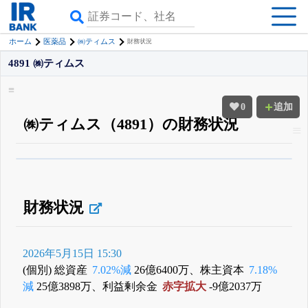
ホーム
医薬品
㈱ティムス
財務状況
4891 ㈱ティムス
0
追加
㈱ティムス（4891）の財務状況
β版IRBANKでは、
8月24日まで完全無料
すべての機能
が無料で使える
無料でβ版をはじめる
登録すると永久30%OFFと米株版の先行利用も付きます
財務状況
2026年5月15日 15:30
(個別) 総資産
7.02%減
26億6400万、株主資本
7.18%
減
25億3898万、利益剰余金
赤字拡大
-9億2037万