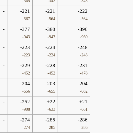
-345
-342
-343
-
-221
-221
-222
-567
-564
-564
-
-377
-380
-396
-943
-943
-960
-
-223
-224
-248
-223
-224
-248
-
-229
-228
-231
-452
-452
-478
-
-204
-203
-204
-656
-655
-682
-
-252
+22
+21
-908
-633
-661
-
-274
-285
-286
-274
-285
-286