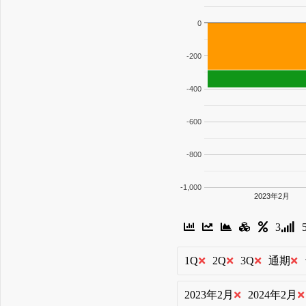
0
-200
-400
-600
-800
-1,000
2023年2月
3
1Q
2Q
3Q
通期
2023年2月
2024年2月