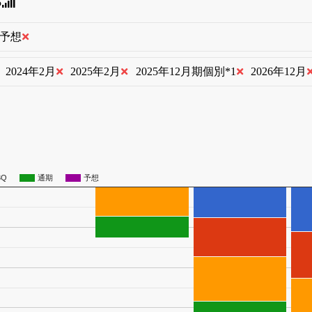
5
予想
2024年2月
2025年2月
2025年12月期個別*1
2026年12月
3Q
通期
予想