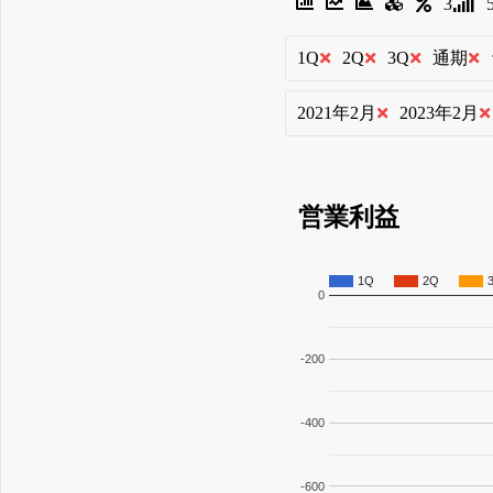
3
1Q
2Q
3Q
通期
2021年2月
2023年2月
営業利益
1Q
2Q
0
-200
-400
-600