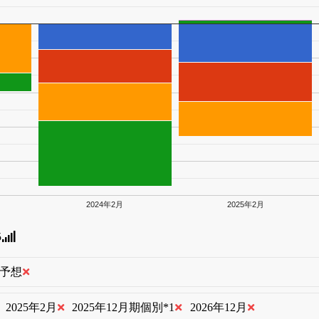
2024年2月
2025年2月
5
予想
2025年2月
2025年12月期個別*1
2026年12月