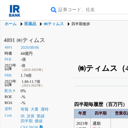
ホーム
医薬品
㈱ティムス
四半期進捗
4891 ㈱ティムス
4891
2026/08/06
時価
44億円
PER
-倍
2023年
-倍
㈱ティムス（4
以降
（2023-2025年）
PBR
1.74倍
2023年
1.86-11.7倍
以降
（2023-2025年）
β版IRBANKでは、
8月
配当
0%
予
ROE
-%
無料
ROA
-%
四半期毎履歴（百万円）
登録すると永久30%
資料
有報
大量
適時
年度
四半期
営業収
Link
IR
決算
業績
四半期
価値
2021年
通期
CSV,JSON