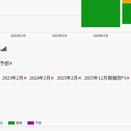
2022年2月
2023年2月
2024年2月
5
予想
2023年2月
2024年2月
2025年2月
2025年12月期個別*1
3Q
通期
予想