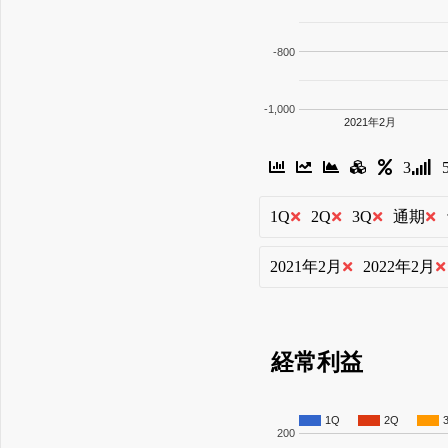
-800
-1,000
2021年2月
3
1Q
2Q
3Q
通期
2021年2月
2022年2月
経常利益
1Q
2Q
200