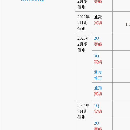
2月期
実績
個別
2022年
通期
2月期
実績
1,
個別
2023年
2Q
2月期
実績
個別
3Q
実績
通期
修正
通期
実績
2024年
1Q
2月期
実績
個別
2Q
実績