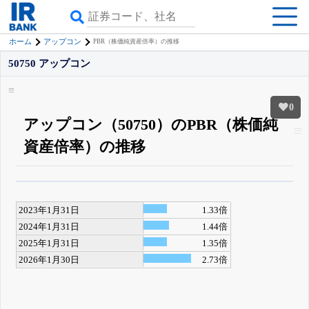
ホーム
アップコン
PBR（株価純資産倍率）の推移
50750 アップコン
0
アップコン（50750）のPBR（株価純
資産倍率）の推移
β版IRBANKでは、
8月24日まで完全無料
すべての機能
が無料で使える
無料でβ版をはじめる
2023年1月31日
1.33倍
登録すると永久30%OFFと米株版の先行利用も付きます
2024年1月31日
1.44倍
2025年1月31日
1.35倍
2026年1月30日
2.73倍