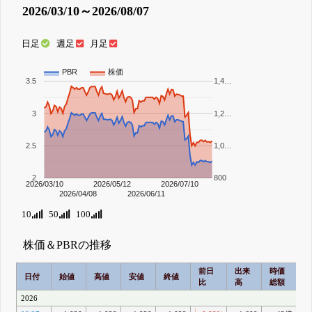
2026/03/10～2026/08/07
日足
週足
月足
PBR
株価
3.5
1,4…
3
1,2…
2.5
1,0…
2
800
2026/03/10
2026/05/12
2026/07/10
2026/04/08
2026/06/11
10
50
100
株価＆PBRの推移
前日
出来
時価
2
日付
始値
高値
安値
終値
比
高
総額
2026