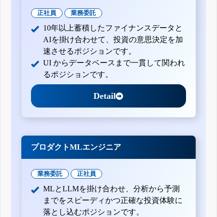
正社員
業務委託
10年以上蓄積したファイナンスデータと
AIを掛け合わせて、投資の意思決定を加
速させるポジションです。
UI からデータベースまで一貫して関われ
るポジションです。
Detail
プロダクトMLエンジニア
業務委託
正社員
MLとLLMを掛け合わせ、分析から予測
までをスピーディかつ正確な投資体験に
落とし込むポジションです。