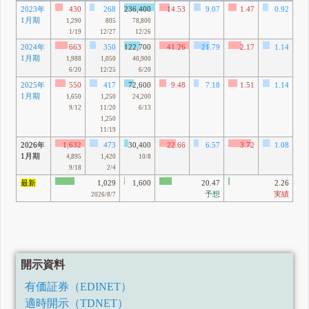
2023年
430
268
236,400
14.53
9.07
1.47
0.92
1月期
5
1,290
805
78,800
1/19
12/27
12/26
2024年
663
350
122,700
41.26
21.79
2.17
1.14
1月期
91
1,988
1,050
40,900
6/20
12/25
6/20
2025年
550
417
72,600
9.48
7.18
1.51
1.14
1月期
17
1,650
1,250
24,200
9/12
11/20
6/13
1,250
11/19
2026年
1,632
473
30,400
22.66
6.57
3.72
1.08
1月期
13
4,895
1,420
10/8
9/18
2/4
最新
1,029
1,600
20.47
2.26
予想
実績
2026/8/7
開示資料
有価証券（EDINET）
適時開示（TDNET）