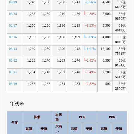
03/19
1,248
1,250
1,200
1,243
-0.56%
4,500
52億
+
6683万
03/18
1,235
1,250
1,210
1,250
+2.88%
2,600
52億
+
9650万
03/17
1,250
1,250
1,190
1,215
+1.33%
5,300
51億
-
4819万
03/16
1,155
1,200
1,150
1,199
-3.69%
4,000
50億
-
8040万
03/13
1,240
1,250
1,090
1,245
-1.97%
12,100
52億
+
7531万
03/12
1,239
1,270
1,239
1,270
+2.42%
6,300
53億
+
8124万
03/11
1,234
1,240
1,201
1,240
+0.49%
2,700
52億
+
5412万
03/10
1,237
1,237
1,234
1,234
+0.82%
500
52億
+
2870万
年初来
出来
株価
PER
PBR
高
年度
大商
高値
安値
高値
安値
高値
安値
高
い