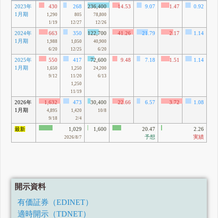
2023年
430
268
236,400
14.53
9.07
1.47
0.92
1月期
5
1,290
805
78,800
1/19
12/27
12/26
2024年
663
350
122,700
41.26
21.79
2.17
1.14
1月期
91
1,988
1,050
40,900
6/20
12/25
6/20
2025年
550
417
72,600
9.48
7.18
1.51
1.14
1月期
17
1,650
1,250
24,200
9/12
11/20
6/13
1,250
11/19
2026年
1,632
473
30,400
22.66
6.57
3.72
1.08
1月期
13
4,895
1,420
10/8
9/18
2/4
最新
1,029
1,600
20.47
2.26
予想
実績
2026/8/7
開示資料
有価証券（EDINET）
適時開示（TDNET）