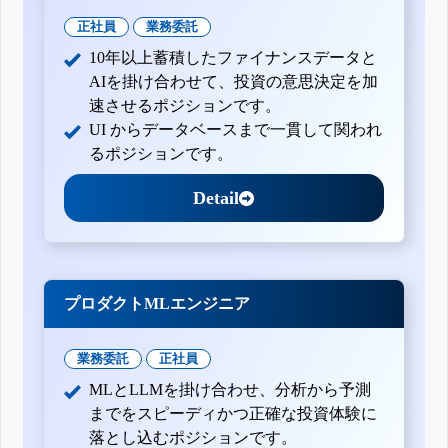
正社員
業務委託
10年以上蓄積したファイナンスデータと
AIを掛け合わせて、投資の意思決定を加
速させるポジションです。
UI からデータベースまで一貫して関われ
るポジションです。
Detail
プロダクトMLエンジニア
業務委託
正社員
MLとLLMを掛け合わせ、分析から予測
までをスピーディかつ正確な投資体験に
落とし込むポジションです。