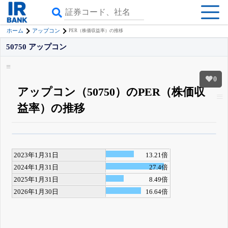
ホーム
アップコン
PER（株価収益率）の推移
50750 アップコン
0
アップコン（50750）のPER（株価収
益率）の推移
β版IRBANKでは、
8月24日まで完全無料
銘柄スクリーニング
がさらに詳し
くできる
無料でβ版をはじめる
2023年1月31日
13.21倍
登録すると永久30%OFFと米株版の先行利用も付きます
2024年1月31日
27.4倍
2025年1月31日
8.49倍
2026年1月30日
16.64倍