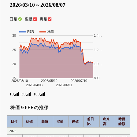
2026/03/10～2026/08/07
日足
週足
月足
PER
株価
30
1,4…
25
1,2…
20
1,0…
15
800
2026/03/10
2026/05/12
2026/07/10
2026/04/08
2026/06/11
10
50
100
株価＆PERの推移
前日
出来
時価
2
日付
始値
高値
安値
終値
比
高
総額
2026