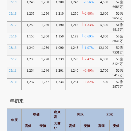
03/19
1,248
1,250
1,200
1,243
-0.56%
4,500
52億
+
6683万
03/18
1,235
1,250
1,210
1,250
+2.88%
2,600
52億
+
9650万
03/17
1,250
1,250
1,190
1,215
+1.33%
5,300
51億
-
4819万
03/16
1,155
1,200
1,150
1,199
-3.69%
4,000
50億
-
8040万
03/13
1,240
1,250
1,090
1,245
-1.97%
12,100
52億
+
7531万
03/12
1,239
1,270
1,239
1,270
+2.42%
6,300
53億
+
8124万
03/11
1,234
1,240
1,201
1,240
+0.49%
2,700
52億
+
5412万
03/10
1,237
1,237
1,234
1,234
+0.82%
500
52億
+
2870万
年初来
出来
株価
PER
PBR
高
年度
大商
高値
安値
高値
安値
高値
安値
高
い