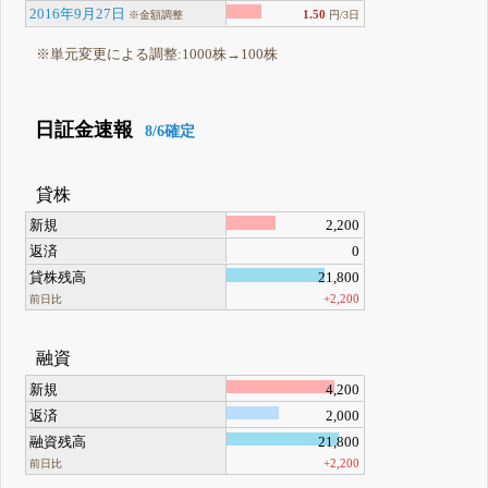
2016年9月27日
1.50
※金額調整
円/3日
※単元変更による調整:1000株→100株
日証金速報
8/6確定
貸株
新規
2,200
返済
0
貸株残高
21,800
+2,200
前日比
融資
新規
4,200
返済
2,000
融資残高
21,800
+2,200
前日比