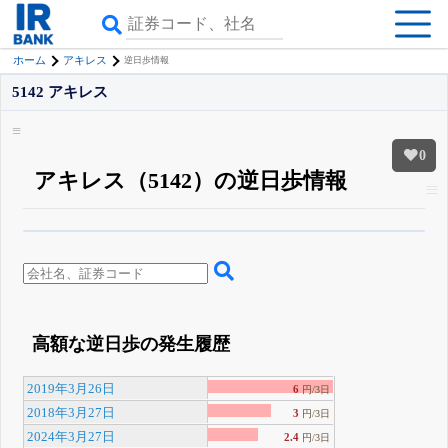
ホーム
アキレス
逆日歩情報
5142 アキレス
0
アキレス（5142）の逆日歩情報
β版IRBANKでは、
8月24日まで完全無料
空売り・信用需給
がさらに詳しく
見られる
無料でβ版をはじめる
登録すると永久30%OFFと米株版の先行利用も付きます
高額な逆日歩の発生履歴
2019年3月26日
6
円/3日
2018年3月27日
3
円/3日
2024年3月27日
2.4
円/3日