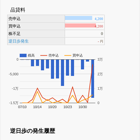
品貸料
売申込
4,200
買申込
4,200
株不足
0
逆日歩発生
-
円
残高
売申込
買申込
0
3万
-5,000
2万
-1万
1万
-1.5万
0
07/10
10/14
10/20
10/23
10/30
逆日歩の発生履歴