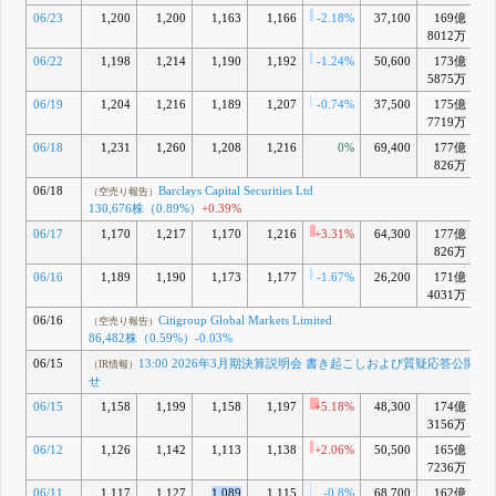
員の異動に関する
06/23
1,200
1,200
1,163
1,166
-2.18%
37,100
169億
-
お知らせ
8012万
3月 27, 2026
06/22
1,198
1,214
1,190
1,192
-1.24%
50,600
173億
+
5875万
06/19
1,204
1,216
1,189
1,207
-0.74%
37,500
175億
+
7719万
06/18
1,231
1,260
1,208
1,216
0%
69,400
177億
+
826万
06/18
Barclays Capital Securities Ltd
（空売り報告）
130,676株（0.89%）
+0.39%
06/17
1,170
1,217
1,170
1,216
+3.31%
64,300
177億
+
826万
06/16
1,189
1,190
1,173
1,177
-1.67%
26,200
171億
-
4031万
06/16
Citigroup Global Markets Limited
（空売り報告）
86,482株（0.59%）
-0.03%
06/15
13:00 2026年3月期決算説明会 書き起こしおよび質疑応答公開の
（IR情報）
せ
06/15
1,158
1,199
1,158
1,197
+5.18%
48,300
174億
+
3156万
06/12
1,126
1,142
1,113
1,138
+2.06%
50,500
165億
-
7236万
06/11
1,117
1,127
1,089
1,115
-0.8%
68,700
162億