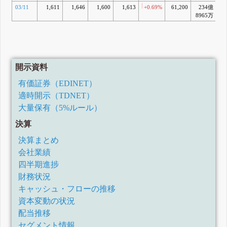
03/11
1,611
1,646
1,600
1,613
+0.69%
61,200
234億
8965万
開示資料
有価証券（EDINET）
適時開示（TDNET）
大量保有（5%ルール）
決算
決算まとめ
会社業績
四半期進捗
財務状況
キャッシュ・フローの推移
資本変動の状況
配当推移
セグメント情報