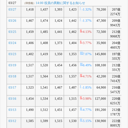
03/27
14:00 役員の異動に関するお知らせ
（IR情報）
03/27
1,418
1,437
1,393
1,423
-1.32%
70,200
207億
-
2274万
03/26
1,467
1,474
1,424
1,442
-1.37%
47,300
209億
-
9943万
03/25
1,459
1,485
1,441
1,462
+4.13%
72,500
212億
-
9068万
03/24
1,406
1,408
1,373
1,404
+3.77%
35,900
204億
-1
4605万
03/23
1,402
1,419
1,350
1,353
-7.07%
145,800
197億
-1
335万
03/19
1,517
1,520
1,454
1,456
-6.49%
108,100
212億
-1
331万
03/18
1,517
1,564
1,515
1,557
+4.71%
42,200
226億
-
7414万
03/17
1,523
1,541
1,467
1,487
-1.85%
64,900
216億
-
5475万
03/16
1,454
1,534
1,453
1,515
+3.98%
127,000
220億
-
6251万
03/13
1,490
1,512
1,451
1,457
-4.77%
191,200
212億
-1
1787万
03/12
1,585
1,599
1,515
1,530
-5.15%
130,900
222億
-
8095万