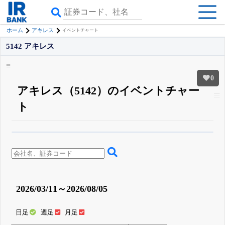
ホーム
アキレス
イベントチャート
5142 アキレス
0
アキレス（5142）のイベントチャー
ト
β版IRBANKでは、
8月24日まで完全無料
四半期業績・決算の進捗
がさらに
詳しく見られる
無料でβ版をはじめる
登録すると永久30%OFFと米株版の先行利用も付きます
2026/03/11～2026/08/05
日足
週足
月足