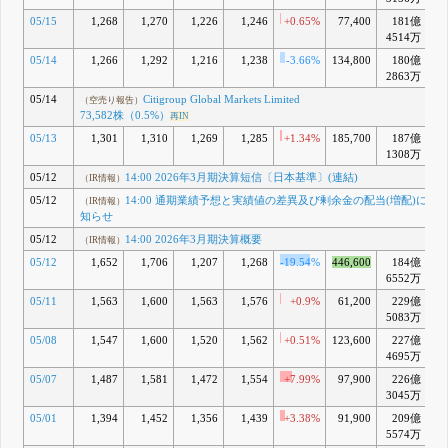
05/15
1,268
1,270
1,226
1,246
+0.65%
77,400
181億
-1
4514万
05/14
1,266
1,292
1,216
1,238
-3.66%
134,800
180億
-1
2863万
05/14
Citigroup Global Markets Limited
（空売り報告）
73,582株（0.5%）
再IN
05/13
1,301
1,310
1,269
1,285
+1.34%
185,700
187億
-1
1308万
05/12
14:00 2026年3月期決算短信〔日本基準〕(連結)
（IR情報）
05/12
14:00 通期業績予想と実績値の差異及び剰余金の配当(増配)に関
（IR情報）
知らせ
05/12
14:00 2026年3月期決算概要
（IR情報）
05/12
1,652
1,706
1,207
1,268
-19.54%
446,600
184億
-1
6552万
05/11
1,563
1,600
1,563
1,576
+0.9%
61,200
229億
+
5083万
05/08
1,547
1,600
1,520
1,562
+0.51%
123,600
227億
4695万
05/07
1,487
1,581
1,472
1,554
+7.99%
97,900
226億
+
3045万
05/01
1,394
1,452
1,356
1,439
+3.38%
91,900
209億
+
5574万