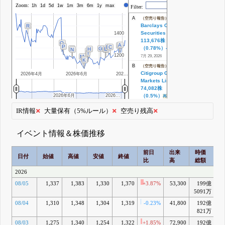
Zoom:
株価
1h
1d
5d
1w
1m
3m
6m
1y
max
Filter:
A
（空売り報告）
Barclays Capital
R
Securities Ltd
1400
1400
113,676株
Q
A
B
P
C
D
（0.78%）
-0.08%
O
G
H
E
N
F
J
I
1200
1200
7月 29, 2026
M
L
K
B
（空売り報告）
Citigroup Global
2026年4月
2026年6月
202…
Markets Limited
74,082株
2026年6月
2026年6月
2026…
2026…
（0.5%）
再IN
7月 28, 2026
IR情報
大量保有（5%ルール）
空売り残高
C
（空売り報告）
Barclays Capital
Securities Ltd
イベント情報＆株価推移
125,676株
（0.86%）
+0.07%
前日
出来
時価
2
日付
始値
高値
安値
終値
7月 16, 2026
比
高
総額
D
（空売り報告）
2026
Barclays Capital
08/05
1,337
1,383
1,330
1,370
+3.87%
53,300
199億
+1
Securities Ltd
115,376株
5091万
（0.79%）
-0.01%
08/04
1,310
1,348
1,304
1,319
-0.23%
41,800
192億
+
7月 13, 2026
821万
E
（空売り報告）
08/03
1,275
1,340
1,254
1,322
+1.85%
72,900
192億
+
Barclays Capital