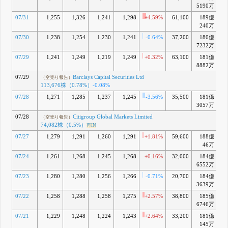
5190万
Securities Ltd
116,776株
07/31
1,255
1,326
1,241
1,298
+4.59%
61,100
189億
+
（0.8%）
+0.01%
240万
7月 10, 2026
07/30
1,238
1,254
1,230
1,241
-0.64%
37,200
180億
F
（空売り報告）
7232万
Barclays Capital
Securities Ltd
07/29
1,241
1,249
1,219
1,249
+0.32%
63,100
181億
116,376株
8882万
（0.79%）
-0.1%
07/29
Barclays Capital Securities Ltd
（空売り報告）
7月 09, 2026
113,676株（0.78%）
-0.08%
G
（空売り報告）
Citigroup Global
07/28
1,271
1,285
1,237
1,245
-3.56%
35,500
181億
+
Markets Limited
3057万
67,682株
07/28
Citigroup Global Markets Limited
（空売り報告）
（0.46%）
-0.13%
74,082株（0.5%）
再IN
義務消失
7月 03, 2026
07/27
1,279
1,291
1,260
1,291
+1.81%
59,600
188億
+
H
46万
（空売り報告）
Barclays Capital
07/24
1,261
1,268
1,245
1,268
+0.16%
32,000
184億
+
Securities Ltd
6552万
130,676株
（0.89%）
07/23
1,280
1,280
1,256
1,266
-0.71%
20,700
184億
+
+0.39%
3639万
6月 18, 2026
07/22
1,258
1,288
1,258
1,275
+2.57%
38,800
185億
+
I
（空売り報告）
6746万
Citigroup Global
Markets Limited
07/21
1,229
1,248
1,224
1,243
+2.64%
33,200
181億
+
86,482株
145万