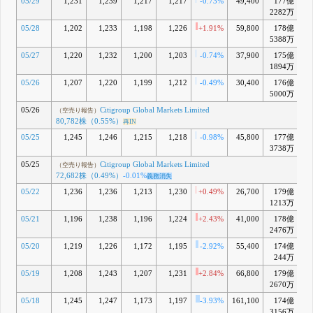
05/29
1,231
1,239
1,217
1,217
-0.73%
49,400
177億
2282万
05/28
1,202
1,233
1,198
1,226
+1.91%
59,800
178億
-
5388万
05/27
1,220
1,232
1,200
1,203
-0.74%
37,900
175億
-1
1894万
05/26
1,207
1,220
1,199
1,212
-0.49%
30,400
176億
-1
5000万
05/26
Citigroup Global Markets Limited
（空売り報告）
80,782株（0.55%）
再IN
05/25
1,245
1,246
1,215
1,218
-0.98%
45,800
177億
-1
3738万
05/25
Citigroup Global Markets Limited
（空売り報告）
72,682株（0.49%）
-0.01%
義務消失
05/22
1,236
1,236
1,213
1,230
+0.49%
26,700
179億
-1
1213万
05/21
1,196
1,238
1,196
1,224
+2.43%
41,000
178億
-1
2476万
05/20
1,219
1,226
1,172
1,195
-2.92%
55,400
174億
-1
244万
05/19
1,208
1,243
1,207
1,231
+2.84%
66,800
179億
-1
2670万
05/18
1,245
1,247
1,173
1,197
-3.93%
161,100
174億
-1
3156万