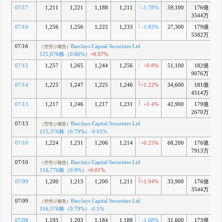
（0.59%）
-0.03%
07/17
1,211
1,221
1,188
1,211
-1.78%
59,100
176億
+
6月 16, 2026
3544万
13:00
J
（IR情報）
07/16
1,256
1,256
1,222
1,233
-1.83%
27,300
179億
+
2026年3月期決算
説明会 書き起こし
5582万
および質疑応答公
07/16
Barclays Capital Securities Ltd
（空売り報告）
開のお知らせ
125,676株（0.86%）
+0.07%
6月 15, 2026
07/15
1,257
1,265
1,244
1,256
+0.8%
51,100
182億
+
K
（空売り報告）
9076万
Barclays Capital
Securities Ltd
07/14
1,225
1,247
1,225
1,246
+1.22%
34,600
181億
+
74,000株
4514万
（0.5%）
新規
07/13
1,217
1,246
1,217
1,231
+1.4%
42,900
179億
+
6月 11, 2026
2670万
L
（空売り報告）
Citigroup Global
07/13
Barclays Capital Securities Ltd
（空売り報告）
Markets Limited
115,376株（0.79%）
-0.01%
90,682株
07/10
1,224
1,231
1,206
1,214
+0.25%
68,200
176億
+
（0.62%）
7913万
+0.07%
6月 10, 2026
07/10
Barclays Capital Securities Ltd
（空売り報告）
17:00
M
（IR情報）
116,776株（0.8%）
+0.01%
2026年3月期決算
07/09
1,200
1,213
1,200
1,211
+1.94%
33,900
176億
+
説明会資料
3544万
6月 08, 2026
07/09
Barclays Capital Securities Ltd
N
（空売り報告）
（空売り報告）
Citigroup Global
116,376株（0.79%）
-0.1%
Markets Limited
07/08
1,193
1,203
1,184
1,188
-1.08%
31,600
173億
+