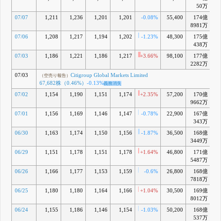
80,782株
50万
（0.55%）
再IN
5月 26, 2026
07/07
1,211
1,236
1,201
1,201
-0.08%
55,400
174億
+
8981万
O
（空売り報告）
Citigroup Global
07/06
1,208
1,217
1,194
1,202
-1.23%
48,300
175億
+
Markets Limited
438万
72,682株
（0.49%）
-0.01%
07/03
1,186
1,221
1,186
1,217
+3.66%
98,100
177億
+
義務消失
2282万
5月 25, 2026
07/03
Citigroup Global Markets Limited
（空売り報告）
P
（空売り報告）
67,682株（0.46%）
-0.13%
義務消失
Citigroup Global
07/02
1,154
1,190
1,151
1,174
+2.35%
57,200
170億
+
Markets Limited
73,582株
9662万
（0.5%）
再IN
07/01
1,156
1,169
1,146
1,147
-0.78%
22,900
167億
-
5月 14, 2026
343万
14:00
Q
（IR情報）
06/30
1,163
1,174
1,150
1,156
-1.87%
36,500
168億
-
2026年3月期決算
3449万
概要
14:00 通
（IR情報）
06/29
1,151
1,178
1,151
1,178
+1.64%
46,800
171億
+
期業績予想と実績
5487万
値の差異及び剰余
金の配当(増配)に
06/26
1,166
1,177
1,153
1,159
-0.6%
26,800
168億
-
関するお知らせ
7818万
14:00
（IR情報）
06/25
1,180
1,180
1,164
1,166
+1.04%
30,500
169億
-
2026年3月期決算
8012万
短信〔日本基準〕
(連結)
5月 12, 2026
06/24
1,155
1,186
1,146
1,154
-1.03%
50,200
168億
-
537万
14:00 役
R
（IR情報）