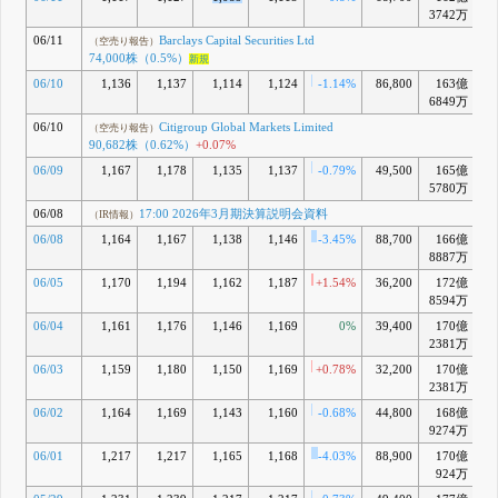
3742万
06/11
Barclays Capital Securities Ltd
（空売り報告）
74,000株（0.5%）
新規
06/10
1,136
1,137
1,114
1,124
-1.14%
86,800
163億
-
6849万
06/10
Citigroup Global Markets Limited
（空売り報告）
90,682株（0.62%）
+0.07%
06/09
1,167
1,178
1,135
1,137
-0.79%
49,500
165億
-
5780万
06/08
17:00 2026年3月期決算説明会資料
（IR情報）
06/08
1,164
1,167
1,138
1,146
-3.45%
88,700
166億
-
8887万
06/05
1,170
1,194
1,162
1,187
+1.54%
36,200
172億
-
8594万
06/04
1,161
1,176
1,146
1,169
0%
39,400
170億
-
2381万
06/03
1,159
1,180
1,150
1,169
+0.78%
32,200
170億
-
2381万
06/02
1,164
1,169
1,143
1,160
-0.68%
44,800
168億
-1
9274万
06/01
1,217
1,217
1,165
1,168
-4.03%
88,900
170億
-1
924万