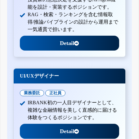
能を設計・実装するポジションです。
RAG・検索・ランキングを含む情報取
得/推論パイプラインの設計から運用まで
一気通貫で担います。
Detail
UI/UXデザイナー
業務委託
正社員
IRBANK初の一人目デザイナーとして、
複雑な金融情報を美しく直感的に届ける
体験をつくるポジションです。
Detail