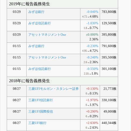
2019年に報告義務発生
03/29
みずほ銀行
-0.040%
783,800株
4.68
4.72→
%
03/29
みずほ信託銀行
-1.030%
129,500株
0.77
1.8→
%
03/29
アセットマネジメントOne
±0.000%
395,800株
2.36%
01/15
みずほ銀行
-0.230%
791,600株
4.72
4.95→
%
01/15
アセットマネジメントOne
-0.240%
395,500株
2.36
2.6→
%
01/15
みずほ信託銀行
-0.550%
301,100株
1.8
2.35→
%
2018年に報告義務発生
08/27
三菱UFJモルガン・スタンレー証券
+0.130%
21,773株
0.13
0→
%
08/27
三菱UFJ信託銀行
+1.970%
330,100株
1.97
0→
%
08/27
三菱UFJ国際投信
+0.290%
49,000株
0.29
0→
%
08/27
三菱UFJ銀行
+2.630%
440,344株
2.63
0→
%