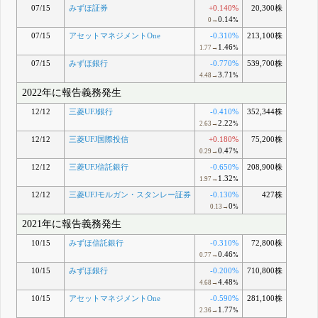
07/15
みずほ証券
+0.140%
20,300株
0.14
0→
%
07/15
アセットマネジメントOne
-0.310%
213,100株
1.46
1.77→
%
07/15
みずほ銀行
-0.770%
539,700株
3.71
4.48→
%
2022年に報告義務発生
12/12
三菱UFJ銀行
-0.410%
352,344株
2.22
2.63→
%
12/12
三菱UFJ国際投信
+0.180%
75,200株
0.47
0.29→
%
12/12
三菱UFJ信託銀行
-0.650%
208,900株
1.32
1.97→
%
12/12
三菱UFJモルガン・スタンレー証券
-0.130%
427株
0
0.13→
%
2021年に報告義務発生
10/15
みずほ信託銀行
-0.310%
72,800株
0.46
0.77→
%
10/15
みずほ銀行
-0.200%
710,800株
4.48
4.68→
%
10/15
アセットマネジメントOne
-0.590%
281,100株
1.77
2.36→
%