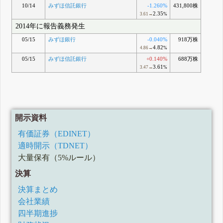
10/14
みずほ信託銀行
-1.260%
431,800株
2.35
3.61→
%
2014年に報告義務発生
05/15
みずほ銀行
-0.040%
918万株
4.82
4.86→
%
05/15
みずほ信託銀行
+0.140%
688万株
3.61
3.47→
%
開示資料
有価証券（EDINET）
適時開示（TDNET）
大量保有（5%ルール）
決算
決算まとめ
会社業績
四半期進捗