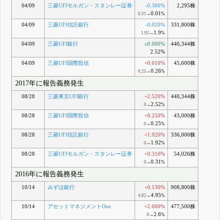
04/09
三菱UFJモルガン・スタンレー証券
-0.300%
2,295株
0.01
0.31→
%
04/09
三菱UFJ信託銀行
-0.020%
331,800株
1.9
1.92→
%
04/09
三菱UFJ銀行
±0.000%
440,344株
2.52%
04/09
三菱UFJ国際投信
+0.010%
45,600株
0.26
0.25→
%
2017年に報告義務発生
08/28
三菱東京UFJ銀行
+2.520%
440,344株
2.52
0→
%
08/28
三菱UFJ国際投信
+0.250%
43,000株
0.25
0→
%
08/28
三菱UFJ信託銀行
+1.920%
336,000株
1.92
0→
%
08/28
三菱UFJモルガン・スタンレー証券
+0.310%
54,026株
0.31
0→
%
2016年に報告義務発生
10/14
みずほ銀行
+0.130%
908,800株
4.95
4.82→
%
10/14
アセットマネジメントOne
+2.600%
477,500株
2.6
0→
%