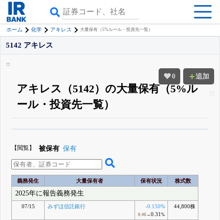
ホーム
化学
アキレス
大量保有（5%ルール・投資先一覧）
5142 アキレス
0
追加
アキレス（5142）の大量保有（5%ル
ール・投資先一覧）
β版IRBANKでは、
8月24日まで完全無料
大量保有・アクティビスト
がさら
に詳しく分かる
無料でβ版をはじめる
【閲覧】
被保有
保有
登録すると永久30%OFFと米株版の先行利用も付きます
義務発生
大量保有者
保有状況
株式数
2025年に報告義務発生
07/15
みずほ信託銀行
-0.150%
44,800株
0.31
0.46→
%