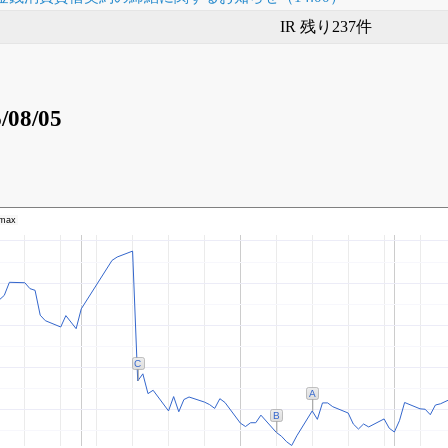
IR 残り237件
/08/05
max
C
A
B