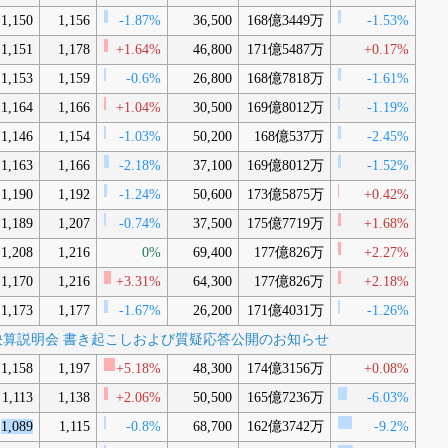
1,150
1,156
-1.87%
36,500
168億3449万
-1.53%
1,151
1,178
+1.64%
46,800
171億5487万
+0.17%
1,153
1,159
-0.6%
26,800
168億7818万
-1.61%
1,164
1,166
+1.04%
30,500
169億8012万
-1.19%
1,146
1,154
-1.03%
50,200
168億537万
-2.45%
1,163
1,166
-2.18%
37,100
169億8012万
-1.52%
1,190
1,192
-1.24%
50,600
173億5875万
+0.42%
1,189
1,207
-0.74%
37,500
175億7719万
+1.68%
1,208
1,216
0%
69,400
177億826万
+2.27%
1,170
1,216
+3.31%
64,300
177億826万
+2.18%
1,173
1,177
-1.67%
26,200
171億4031万
-1.26%
年3月期決算説明会 書き起こしおよび質疑応答公開のお知らせ
1,158
1,197
+5.18%
48,300
174億3156万
+0.08%
1,113
1,138
+2.06%
50,500
165億7236万
-6.03%
1,089
1,115
-0.8%
68,700
162億3742万
-9.2%