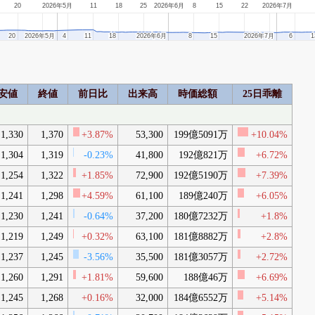
20
2026年5月
11
18
25
2026年6月
8
15
22
2026年7月
20
20
2026年5月
2026年5月
4
4
11
11
18
18
2026年6月
2026年6月
8
8
15
15
2026年7月
2026年7月
6
6
1
1
安値
終値
前日比
出来高
時価総額
25日乖離
1,330
1,370
+3.87%
53,300
199億5091万
+10.04%
1,304
1,319
-0.23%
41,800
192億821万
+6.72%
1,254
1,322
+1.85%
72,900
192億5190万
+7.39%
1,241
1,298
+4.59%
61,100
189億240万
+6.05%
1,230
1,241
-0.64%
37,200
180億7232万
+1.8%
1,219
1,249
+0.32%
63,100
181億8882万
+2.8%
1,237
1,245
-3.56%
35,500
181億3057万
+2.72%
1,260
1,291
+1.81%
59,600
188億46万
+6.69%
1,245
1,268
+0.16%
32,000
184億6552万
+5.14%