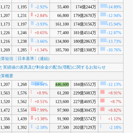
1,172
1,195
-2.92%
55,400
174億244万
-14.89%
1,207
1,231
+2.84%
66,800
179億2670万
-12.94%
1,173
1,197
-3.93%
161,100
174億3156万
-15.94%
1,226
1,246
+0.65%
77,400
181億4514万
-12.87%
1,216
1,238
-3.66%
134,800
180億2863万
-13.73%
1,269
1,285
+1.34%
185,700
187億1308万
-10.76%
3月期決算短信〔日本基準〕(連結)
予想と実績値の差異及び剰余金の配当(増配)に関するお知らせ
期決算概要
1,207
1,268
-19.54%
446,600
184億6552万
-12.13%
1,563
1,576
+0.9%
61,200
229億5083万
+8.91%
1,520
1,562
+0.51%
123,600
227億4695万
+8.7%
1,472
1,554
+7.99%
97,900
226億3045万
+8.82%
1,356
1,439
+3.38%
91,900
209億5574万
+1.12%
1,380
1,392
-2.18%
37,500
202億7129万
-2.18%