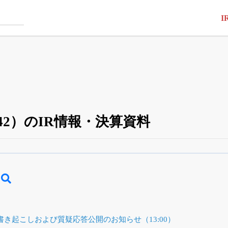
I
42）のIR情報・決算資料
四半期業績・決算の進捗
がさらに詳しく見られる
24日まで完全無料
でβ版をはじめる
OFFと米株版の先行利用も付きます
 書き起こしおよび質疑応答公開のお知らせ（13:00）