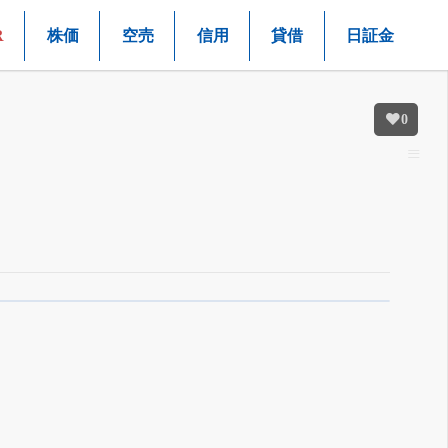
R
株価
空売
信用
貸借
日証金
0