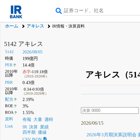
ホーム
アキレス
IR情報・決算資料
5142 アキレス
5142
2026/08/05
時価
199億円
PER
14.4倍
予
2010年
赤字
-119.18倍
アキレス（51
以降
（2010-2026年）
PBR
0.43倍
2010年
0.34-0.93倍
以降
（2010-2026年）
β版IRBANKでは、
8月
配当
2.19%
予
ROE
3%
予
無料
ROA
1.55%
予
登録すると永久30%
資料
有報
大量
適時
2026/06/15
Link
IR
決算
業績
四半期
価値
2026年3月期決算説明会
CSV,JSON