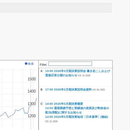
株価
Filter:
13:00 2026年3月期決算説明会 書き起こしおよび
A
質疑応答公開のお知らせ
6月 15, 2026
1500
1500
17:00 2026年3月期決算説明会資料
B
6月 08, 2026
1400
1400
1300
1300
14:00 2026年3月期決算概要
C
14:00 通期業績予想と実績値の差異及び剰余金の
配当(増配)に関するお知らせ
1200
1200
14:00 2026年3月期決算短信〔日本基準〕(連結)
5月 12, 2026