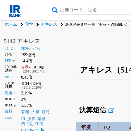
ホーム
化学
アキレス
決算発表資料一覧（有報・適時開示）
5142 アキレス
5142
2026/08/05
時価
199億円
PER
14.4倍
予
2010年
赤字
-119.18倍
アキレス（51
以降
（2010-2026年）
PBR
0.43倍
2010年
0.34-0.93倍
以降
（2010-2026年）
β版IRBANKでは、
8月
配当
2.19%
予
ROE
3%
予
無料
ROA
1.55%
予
決算短信
登録すると永久30%
資料
有報
大量
適時
Link
IR
決算
業績
四半期
価値
年度
1Q
CSV,JSON