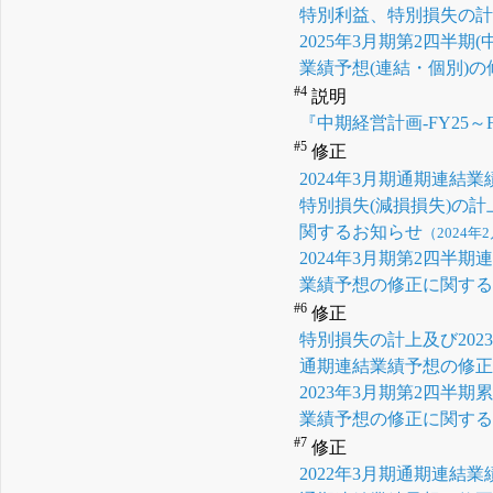
特別利益、特別損失の
2025年3月期第2四半
業績予想(連結・個別)
#4
説明
『中期経営計画-FY25～
#5
修正
2024年3月期通期連
特別損失(減損損失)の
関するお知らせ
（2024年2
2024年3月期第2四
業績予想の修正に関す
#6
修正
特別損失の計上及び20
通期連結業績予想の修
2023年3月期第2四
業績予想の修正に関す
#7
修正
2022年3月期通期連