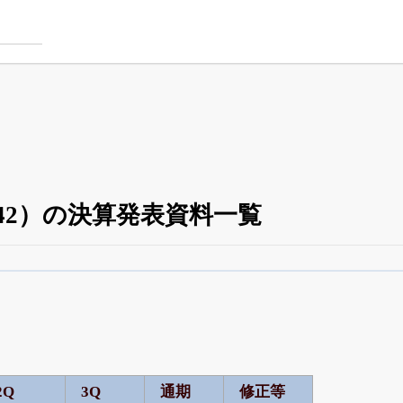
42）の決算発表資料一覧
四半期業績・決算の進捗
がさらに詳しく見られる
24日まで完全無料
でβ版をはじめる
OFFと米株版の先行利用も付きます
2Q
3Q
通期
修正等