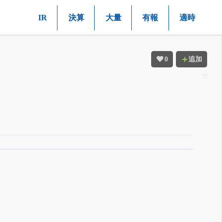
IR
決算
大量
有報
適時
0
追加