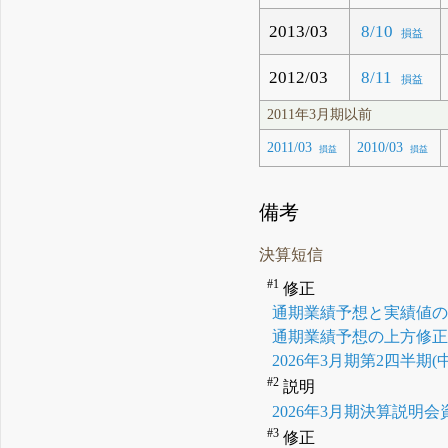
2013/03
8/10
損益
2012/03
8/11
損益
2011年3月期以前
2011/03
2010/03
損益
損益
備考
決算短信
#1
修正
通期業績予想と実績値の
通期業績予想の上方修
2026年3月期第2四半
#2
説明
2026年3月期決算説明会
#3
修正