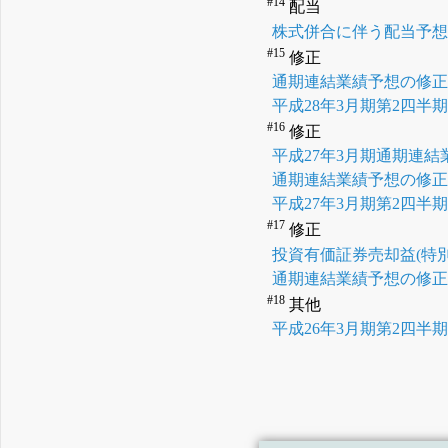
#14
配当
株式併合に伴う配当予
#15
修正
通期連結業績予想の修
平成28年3月期第2四
#16
修正
平成27年3月期通期連
通期連結業績予想の修
平成27年3月期第2四
#17
修正
投資有価証券売却益(特
通期連結業績予想の修
#18
其他
平成26年3月期第2四