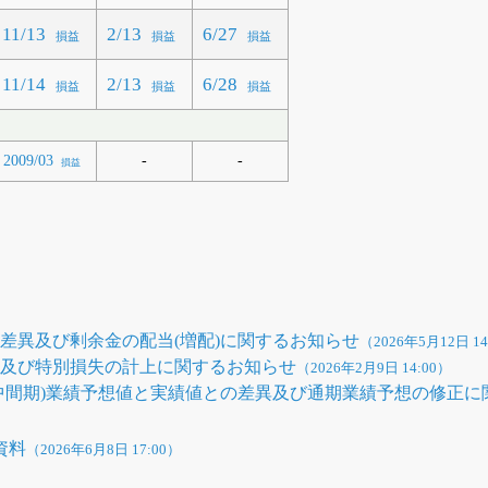
11/13
2/13
6/27
損益
損益
損益
11/14
2/13
6/28
損益
損益
損益
-
-
2009/03
損益
差異及び剰余金の配当(増配)に関するお知らせ
（2026年5月12日 14
正及び特別損失の計上に関するお知らせ
（2026年2月9日 14:00）
期(中間期)業績予想値と実績値との差異及び通期業績予想の修正
資料
（2026年6月8日 17:00）