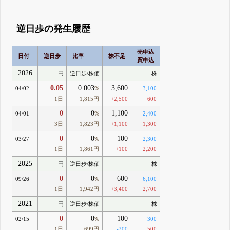
逆日歩の発生履歴
売申込
日付
逆日歩
比率
株不足
買申込
2026
円
逆日歩/株価
株
0.05
0.003
3,600
04/02
%
3,100
1日
1,815円
+2,500
600
0
0
1,100
04/01
%
2,400
3日
1,823円
+1,100
1,300
0
0
100
03/27
%
2,300
1日
1,861円
+100
2,200
2025
円
逆日歩/株価
株
0
0
600
09/26
%
6,100
1日
1,942円
+3,400
2,700
2021
円
逆日歩/株価
株
0
0
100
02/15
%
300
1日
699円
-200
500