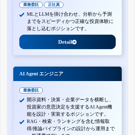
業務委託
正社員
MLとLLMを掛け合わせ、分析から予測
までをスピーディかつ正確な投資体験に
落とし込むポジションです。
Detail
AI Agent エンジニア
業務委託
開示資料・決算・企業データを横断し、
投資家の意思決定を支援するAI Agent機
能を設計・実装するポジションです。
RAG・検索・ランキングを含む情報取
得/推論パイプラインの設計から運用まで