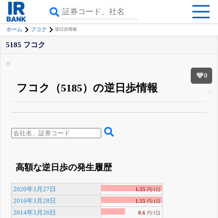
ホーム
フコク
逆日歩情報
5185 フコク
0
フコク（5185）の逆日歩情報
β版IRBANKでは、
8月24日まで完全無料
空売り・信用需給
がさらに詳しく
見られる
無料でβ版をはじめる
登録すると永久30%OFFと米株版の先行利用も付きます
高額な逆日歩の発生履歴
2020年3月27日
1.55
円/1日
2016年3月28日
1.55
円/1日
2014年3月26日
0.6
円/1日