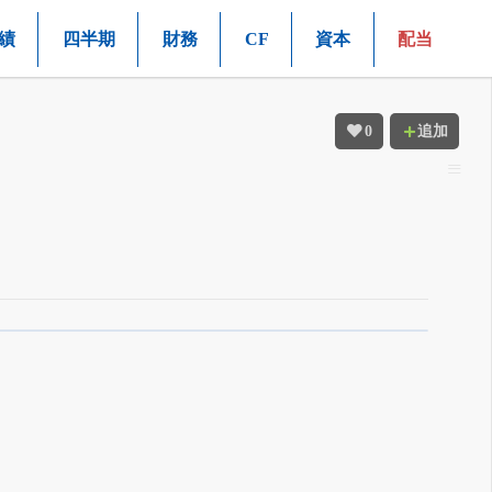
績
四半期
財務
CF
資本
配当
0
追加