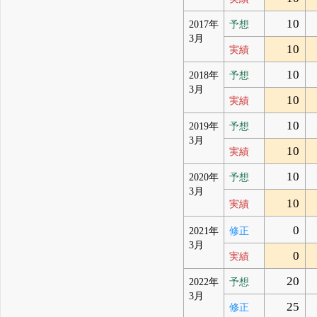
10
2017年
予想
3月
10
実績
10
2018年
予想
3月
10
実績
10
2019年
予想
3月
10
実績
10
2020年
予想
3月
10
実績
0
2021年
修正
3月
0
実績
20
2022年
予想
3月
25
修正