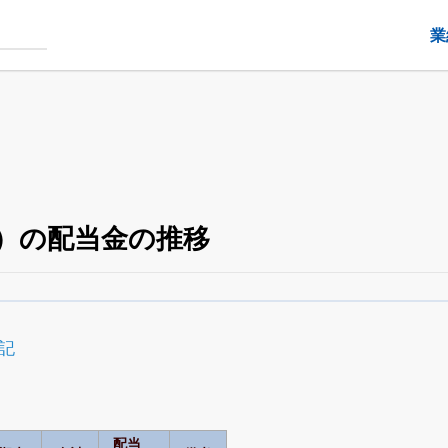
業
5）の配当金の推移
配当・優待の推移
がさらに詳しく見られる
24日まで完全無料
でβ版をはじめる
記
OFFと米株版の先行利用も付きます
配当