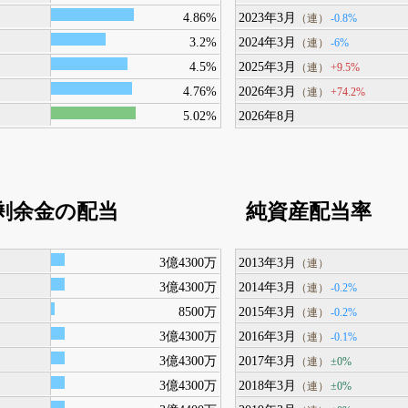
4.86%
2023年3月
-0.8%
（連）
3.2%
2024年3月
-6%
（連）
4.5%
2025年3月
+9.5%
（連）
4.76%
2026年3月
+74.2%
（連）
5.02%
2026年8月
剰余金の配当
純資産配当率
3億4300万
2013年3月
（連）
3億4300万
2014年3月
-0.2%
（連）
8500万
2015年3月
-0.2%
（連）
3億4300万
2016年3月
-0.1%
（連）
3億4300万
2017年3月
±0%
（連）
3億4300万
2018年3月
±0%
（連）