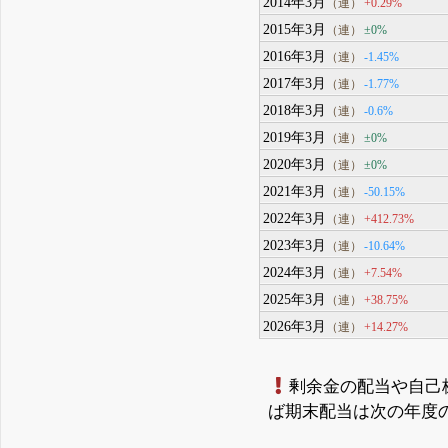
2014年3月
+0.29%
（連）
2015年3月
±0%
（連）
2016年3月
-1.45%
（連）
2017年3月
-1.77%
（連）
2018年3月
-0.6%
（連）
2019年3月
±0%
（連）
2020年3月
±0%
（連）
2021年3月
-50.15%
（連）
2022年3月
+412.73%
（連）
2023年3月
-10.64%
（連）
2024年3月
+7.54%
（連）
2025年3月
+38.75%
（連）
2026年3月
+14.27%
（連）
剰余金の配当や自己
ば期末配当は次の年度