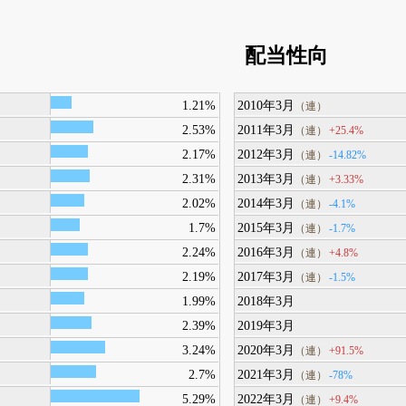
配当性向
1.21%
2010年3月
（連）
2.53%
2011年3月
+25.4%
（連）
2.17%
2012年3月
-14.82%
（連）
2.31%
2013年3月
+3.33%
（連）
2.02%
2014年3月
-4.1%
（連）
1.7%
2015年3月
-1.7%
（連）
2.24%
2016年3月
+4.8%
（連）
2.19%
2017年3月
-1.5%
（連）
1.99%
2018年3月
2.39%
2019年3月
3.24%
2020年3月
+91.5%
（連）
2.7%
2021年3月
-78%
（連）
5.29%
2022年3月
+9.4%
（連）