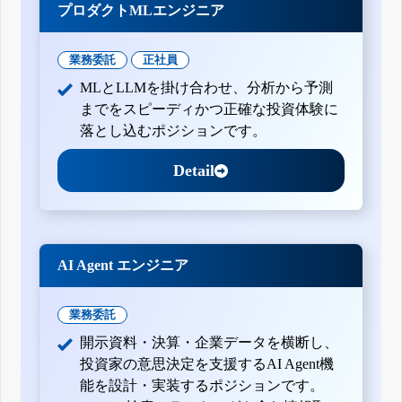
プロダクトMLエンジニア
業務委託
正社員
MLとLLMを掛け合わせ、分析から予測
までをスピーディかつ正確な投資体験に
落とし込むポジションです。
Detail
AI Agent エンジニア
業務委託
開示資料・決算・企業データを横断し、
投資家の意思決定を支援するAI Agent機
能を設計・実装するポジションです。