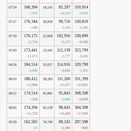
168,394
85,297
310,914
07/24
18,143
-7,950
-14,419
-9,905
176,344
99,716
320,819
07/17
36,839
+169
-3,200
-9,280
176,175
102,916
330,099
07/10
25,668
+2,734
-9,223
+6,300
173,441
112,139
323,799
07/03
23,592
-11,073
-2,777
-6,000
184,514
114,916
329,799
06/26
35,057
-3,898
+3,656
-1,600
188,412
111,260
331,399
06/19
38,283
+13,898
+15,417
+22,801
174,514
95,843
308,598
06/12
85,881
+220
-2,800
+4,000
174,294
98,643
304,598
06/05
83,538
+11,729
+10,400
+17,000
162,565
88,243
287,598
05/29
76,700
-55
+2,300
+800