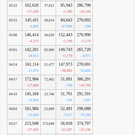
162,620
85,943
286,798
05/22
37,012
+17,209
+1,300
+16,106
145,411
84,643
270,692
05/15
50,014
-1,003
-67,800
-298
146,414
152,443
270,990
05/08
36,639
+4,213
+2,700
+5,270
142,201
149,743
265,720
05/01
65,066
-18,913
+1,770
-4,971
161,114
147,973
270,691
04/24
51,477
-11,870
+96,882
-35,600
172,984
51,091
306,291
04/17
72,402
+27,800
-700
+14,700
145,184
51,791
291,591
04/10
23,766
-16,800
-700
-7,097
161,984
52,491
298,688
04/03
25,699
-51,964
-3,527
-76,109
213,948
56,018
374,797
03/27
273,640
+57,492
+21,307
+37,146