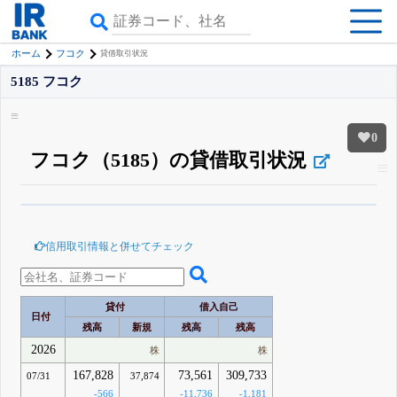
ホーム
フコク
貸借取引状況
5185 フコク
0
フコク（5185）の貸借取引状況
β版IRBANKでは、
8月24日まで完全無料
空売り・信用需給
がさらに詳しく
見られる
無料でβ版をはじめる
信用取引情報と併せてチェック
登録すると永久30%OFFと米株版の先行利用も付きます
貸付
借入自己
日付
残高
新規
残高
残高
2026
株
株
167,828
73,561
309,733
07/31
37,874
-566
-11,736
-1,181