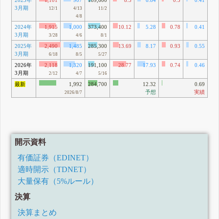
2023年
1,101
907
109,600
8.3
6.84
0.5
0.41
1
3月期
87
12/1
4/13
11/2
4/8
2024年
1,915
1,000
373,400
10.12
5.28
0.78
0.41
3
3月期
21
3/28
4/6
8/1
2025年
2,490
1,485
285,300
13.69
8.17
0.93
0.55
4
3月期
46
6/18
8/5
5/27
2026年
2,118
1,320
191,100
28.77
17.93
0.74
0.46
3
3月期
96
2/12
4/7
5/16
最新
1,992
284,700
12.32
0.69
予想
実績
2026/8/7
開示資料
有価証券（EDINET）
適時開示（TDNET）
大量保有（5%ルール）
決算
決算まとめ