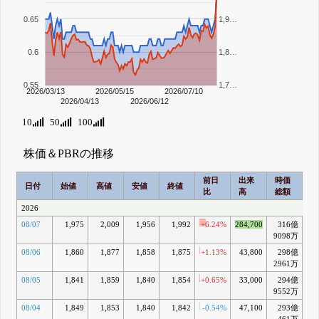
0.65
1,9…
0.6
1,8…
0.55
1,7…
2026/03/13
2026/05/15
2026/07/10
2026/04/13
2026/06/12
10
50
100
株価＆PBRの推移
前日
出来
時価
2
日付
始値
高値
安値
終値
比
高
総額
乖
2026
08/07
1,975
2,009
1,956
1,992
+6.24%
284,700
316億
+7
9098万
08/06
1,860
1,877
1,858
1,875
+1.13%
43,800
298億
+1
2961万
08/05
1,841
1,859
1,840
1,854
+0.65%
33,000
294億
+0
9552万
08/04
1,849
1,853
1,840
1,842
-0.54%
47,100
293億
-0