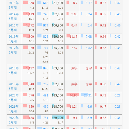
2013年
938
665
81,800
8.7
6.17
0.67
0.47
1
3月期
17
4/2
11/13
3/26
2014年
1,119
748
97,800
7.83
5.24
0.67
0.45
1
3月期
4
1/21
6/14
12/11
2015年
1,372
874
100,900
8.47
5.4
0.72
0.46
2
3月期
59
12/3
5/21
10/29
2016年
1,300
826
329,600
11.15
7.08
0.66
0.42
2
3月期
91
5/11
2/25
5/11
2017年
970
707
75,200
7.57
5.52
0.48
0.35
1
3月期
80
12/12
7/8
3/28
6/28
他2件
2018年
1,197
846
83,000
赤字
赤字
0.59
0.42
2
3月期
78
10/27
4/14
10/30
4/11
2019年
1,040
757
92,000
赤字
赤字
0.58
0.42
1
3月期
13
10/2
12/25
3/26
2020年
876
491
113,500
46.95
26.31
0.49
0.28
1
3月期
25
4/5
3/13
3/27
2021年
850
499
118,700
11.24
6.6
0.47
0.28
1
3月期
67
3/30
4/6
2/25
2022年
1,158
751
669,200
9.1
5.9
0.58
0.38
2
3月期
91
8/4
4/21
5/17