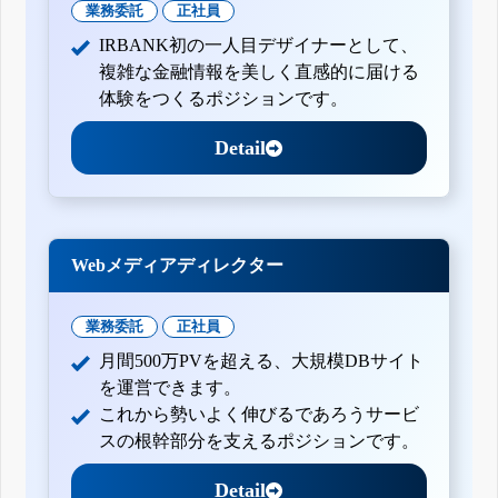
業務委託
正社員
IRBANK初の一人目デザイナーとして、
複雑な金融情報を美しく直感的に届ける
体験をつくるポジションです。
Detail
Webメディアディレクター
業務委託
正社員
月間500万PVを超える、大規模DBサイト
を運営できます。
これから勢いよく伸びるであろうサービ
スの根幹部分を支えるポジションです。
Detail