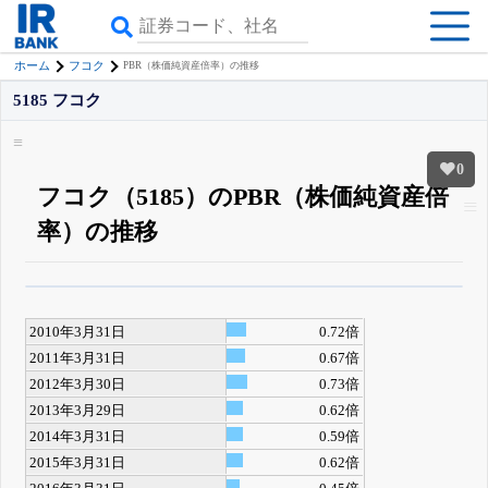
ホーム
フコク
PBR（株価純資産倍率）の推移
5185 フコク
0
フコク（5185）のPBR（株価純資産倍
率）の推移
β版IRBANKでは、
8月24日まで完全無料
四半期業績・決算の進捗
がさらに
詳しく見られる
無料でβ版をはじめる
2010年3月31日
0.72倍
登録すると永久30%OFFと米株版の先行利用も付きます
2011年3月31日
0.67倍
2012年3月30日
0.73倍
2013年3月29日
0.62倍
2014年3月31日
0.59倍
2015年3月31日
0.62倍