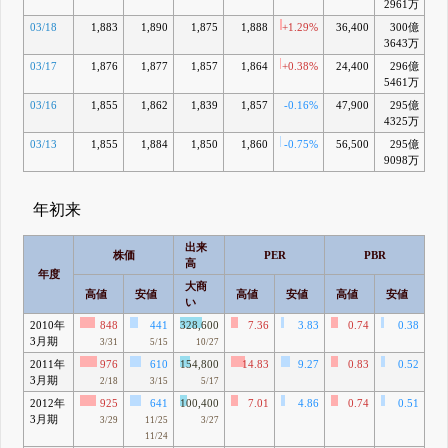
2961万
03/18
1,883
1,890
1,875
1,888
+1.29%
36,400
300億
-3
3643万
03/17
1,876
1,877
1,857
1,864
+0.38%
24,400
296億
-5
5461万
03/16
1,855
1,862
1,839
1,857
-0.16%
47,900
295億
-5
4325万
03/13
1,855
1,884
1,850
1,860
-0.75%
56,500
295億
-
9098万
年初来
出来
株価
PER
PBR
高
年度
大商
高値
安値
高値
安値
高値
安値
高
い
2010年
848
441
328,600
7.36
3.83
0.74
0.38
1
3月期
32
3/31
5/15
10/27
2011年
976
610
154,800
14.83
9.27
0.83
0.52
1
3月期
86
2/18
3/15
5/17
2012年
925
641
100,400
7.01
4.86
0.74
0.51
1
3月期
88
3/29
11/25
3/27
11/24