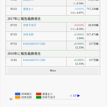
0.54
0→
%
05/22
渡邉まり
-4.010%
717,256株
4.07
8.08→
%
2017年に報告義務発生
07/25
河本千佳子
+0.010%
28,939株
0.16
0.15→
%
07/25
河本太郎
±0.000%
517,471株
2.94%
07/25
KAWAMOTO CMK
±0.000%
217万株
12.33%
2016年に報告義務発生
11/01
KAWAMOTO CMK
±0.000%
217万株
12.33%
More
河本静江
渡邉まり
1/3
河本次郎
河本千佳子
50