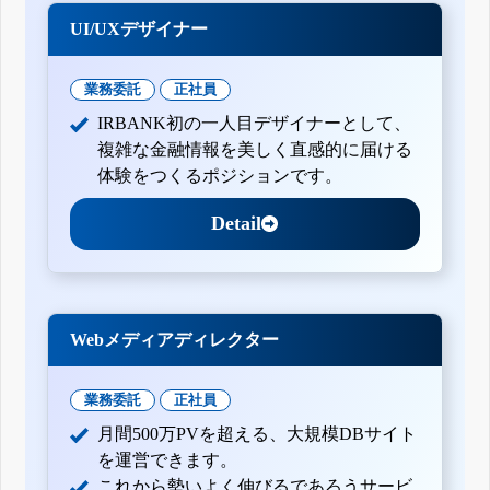
UI/UXデザイナー
業務委託
正社員
IRBANK初の一人目デザイナーとして、
複雑な金融情報を美しく直感的に届ける
体験をつくるポジションです。
Detail
Webメディアディレクター
業務委託
正社員
月間500万PVを超える、大規模DBサイト
を運営できます。
これから勢いよく伸びるであろうサービ