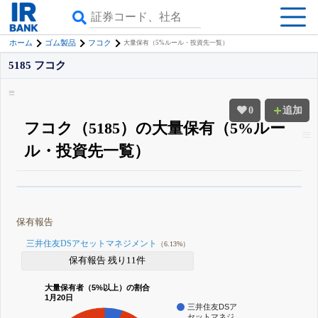
ホーム
ゴム製品
フコク
大量保有（5%ルール・投資先一覧）
5185 フコク
0
追加
フコク（5185）の大量保有（5%ルー
ル・投資先一覧）
β版IRBANKでは、
8月24日まで完全無料
大量保有・アクティビスト
がさら
に詳しく分かる
無料でβ版をはじめる
保有報告
登録すると永久30%OFFと米株版の先行利用も付きます
三井住友DSアセットマネジメント
（6.13%）
保有報告 残り11件
大量保有者（5%以上）の割合
1月20日
三井住友DSア
セットマネジ