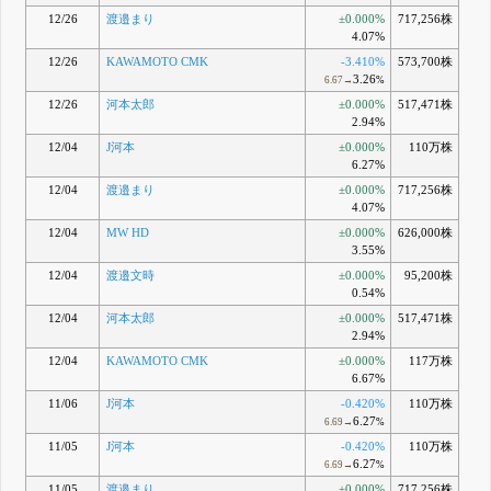
12/26
渡邉まり
±0.000%
717,256株
4.07%
12/26
KAWAMOTO CMK
-3.410%
573,700株
3.26
6.67→
%
12/26
河本太郎
±0.000%
517,471株
2.94%
12/04
J河本
±0.000%
110万株
6.27%
12/04
渡邉まり
±0.000%
717,256株
4.07%
12/04
MW HD
±0.000%
626,000株
3.55%
12/04
渡邉文時
±0.000%
95,200株
0.54%
12/04
河本太郎
±0.000%
517,471株
2.94%
12/04
KAWAMOTO CMK
±0.000%
117万株
6.67%
11/06
J河本
-0.420%
110万株
6.27
6.69→
%
11/05
J河本
-0.420%
110万株
6.27
6.69→
%
11/05
渡邉まり
±0.000%
717,256株