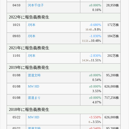
04/10
河本千佳子
±0.000%
28,959株
0.16%
2022年に報告義務発生
10/21
J河本
-0.680%
172万株
9.8
10.48→
%
09/03
J河本
-1.030%
184万株
10.48
11.51→
%
2021年に報告義務発生
11/01
J河本
-2.830%
202万株
11.51
14.34→
%
2019年に報告義務発生
01/08
渡邉文時
±0.000%
95,200株
0.54%
01/08
MW HD
±0.000%
626,000株
3.55%
01/08
渡邉まり
±0.000%
717,256株
4.07%
2018年に報告義務発生
05/22
MW HD
+3.550%
626,000株
3.55
0→
%
05/22
渡邉文時
+0.540%
95,200株