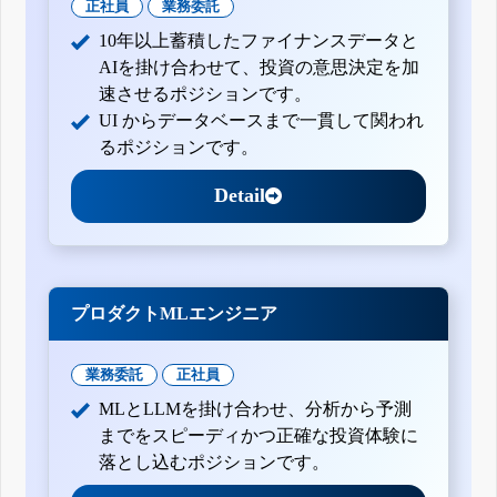
正社員
業務委託
10年以上蓄積したファイナンスデータと
AIを掛け合わせて、投資の意思決定を加
速させるポジションです。
UI からデータベースまで一貫して関われ
るポジションです。
Detail
プロダクトMLエンジニア
業務委託
正社員
MLとLLMを掛け合わせ、分析から予測
までをスピーディかつ正確な投資体験に
落とし込むポジションです。