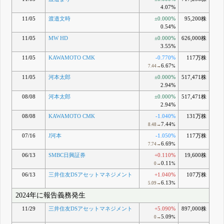
4.07%
11/05
渡邉文時
±0.000%
95,200株
0.54%
11/05
MW HD
±0.000%
626,000株
3.55%
11/05
KAWAMOTO CMK
-0.770%
117万株
6.67
7.44→
%
11/05
河本太郎
±0.000%
517,471株
2.94%
08/08
河本太郎
±0.000%
517,471株
2.94%
08/08
KAWAMOTO CMK
-1.040%
131万株
7.44
8.48→
%
07/16
J河本
-1.050%
117万株
6.69
7.74→
%
06/13
SMBC日興証券
+0.110%
19,600株
0.11
0→
%
06/13
三井住友DSアセットマネジメント
+1.040%
107万株
6.13
5.09→
%
2024年に報告義務発生
11/29
三井住友DSアセットマネジメント
+5.090%
897,000株
5.09
0→
%