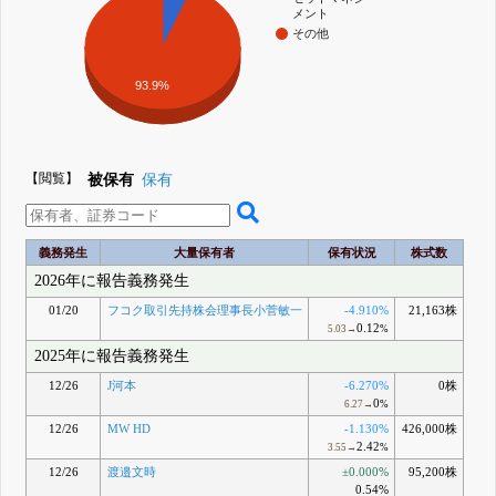
メント
その他
93.9%
【閲覧】
被保有
保有
義務発生
大量保有者
保有状況
株式数
2026年に報告義務発生
01/20
フコク取引先持株会理事長小菅敏一
-4.910%
21,163株
0.12
5.03→
%
2025年に報告義務発生
12/26
J河本
-6.270%
0株
0
6.27→
%
12/26
MW HD
-1.130%
426,000株
2.42
3.55→
%
12/26
渡邉文時
±0.000%
95,200株
0.54%