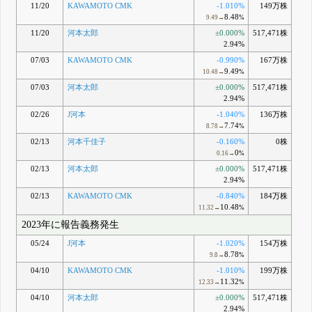
11/20
KAWAMOTO CMK
-1.010%
149万株
8.48
9.49→
%
11/20
河本太郎
±0.000%
517,471株
2.94%
07/03
KAWAMOTO CMK
-0.990%
167万株
9.49
10.48→
%
07/03
河本太郎
±0.000%
517,471株
2.94%
02/26
J河本
-1.040%
136万株
7.74
8.78→
%
02/13
河本千佳子
-0.160%
0株
0
0.16→
%
02/13
河本太郎
±0.000%
517,471株
2.94%
02/13
KAWAMOTO CMK
-0.840%
184万株
10.48
11.32→
%
2023年に報告義務発生
05/24
J河本
-1.020%
154万株
8.78
9.8→
%
04/10
KAWAMOTO CMK
-1.010%
199万株
11.32
12.33→
%
04/10
河本太郎
±0.000%
517,471株
2.94%