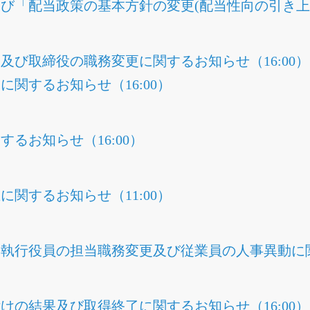
び「配当政策の基本方針の変更(配当性向の引き上げ)
及び取締役の職務変更に関するお知らせ（16:00）
関するお知らせ（16:00）
るお知らせ（16:00）
関するお知らせ（11:00）
執行役員の担当職務変更及び従業員の人事異動に関す
けの結果及び取得終了に関するお知らせ（16:00）