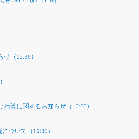
知らせ
（2013年10月31日 16:00）
（15:30）
0）
算に関するお知らせ（16:00）
ついて（16:00）