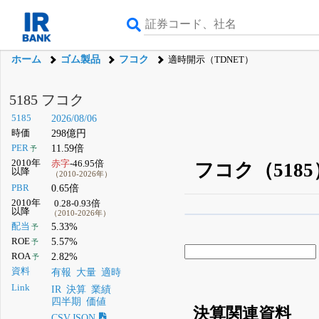
ホーム
ゴム製品
フコク
適時開示（TDNET）
5185 フコク
5185
2026/08/06
時価
298億円
PER
11.59倍
予
2010年
赤字
-46.95倍
フコク（518
以降
（2010-2026年）
PBR
0.65倍
2010年
0.28-0.93倍
以降
（2010-2026年）
β版IRBANKでは、
8月
配当
5.33%
予
ROE
5.57%
予
無料
ROA
2.82%
予
登録すると永久30%
資料
有報
大量
適時
Link
IR
決算
業績
四半期
価値
決算関連資料
CSV,JSON