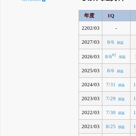
年度
1Q
2202/03
-
2027/03
8/6
損益
#2
8/6
2026/03
損益
2025/03
8/6
損益
2024/03
7/31
1
損益
2023/03
7/29
1
損益
2022/03
7/30
1
損益
2021/03
8/25
1
損益