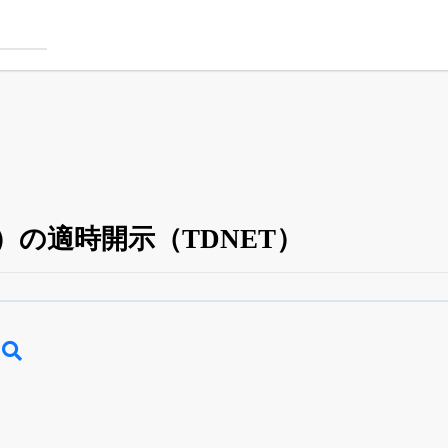
5）の適時開示（TDNET）
四半期業績・決算の進捗
がさらに詳しく見られる
24日まで完全無料
でβ版をはじめる
OFFと米株版の先行利用も付きます