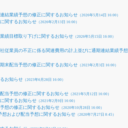
期連結業績予想の修正に関するお知らせ
（2026年5月14日 16:00）
正に関するお知らせ
（2026年2月13日 16:00）
の業績目標取り下げに関するお知らせ
（2026年5月15日 16:00）
会社従業員の不正に係る関連費用の計上並びに通期連結業績予
び期末配当予想の修正に関するお知らせ
（2023年2月3日 16:00）
するお知らせ
（2023年6月28日 16:00）
び配当予想の修正に関するお知らせ
（2021年5月12日 16:00）
正に関するお知らせ
（2021年2月9日 16:00）
当予想の修正に関するお知らせ
（2020年10月28日 16:00）
業績予想および配当予想に関するお知らせ
（2020年7月27日 8:45）