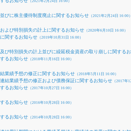
関するお知らせ
（2021年2月24日 16:00）
更並びに株主優待制度廃止に関するお知らせ
（2021年2月24日 16:00
正および特別損失の計上に関するお知らせ
（2020年6月10日 16:00）
正に関するお知らせ
（2019年10月31日 16:00）
正及び特別損失の計上並びに繰延税金資産の取り崩しに関する
関するお知らせ
（2018年11月16日 16:00）
連結業績予想の修正に関するお知らせ
（2018年5月11日 16:00）
に連結業績予想の修正および債務保証に関するお知らせ
（2017年1
関するお知らせ
（2017年10月27日 16:00）
関するお知らせ
（2016年10月28日 16:00）
関するお知らせ
（2014年10月28日 16:00）