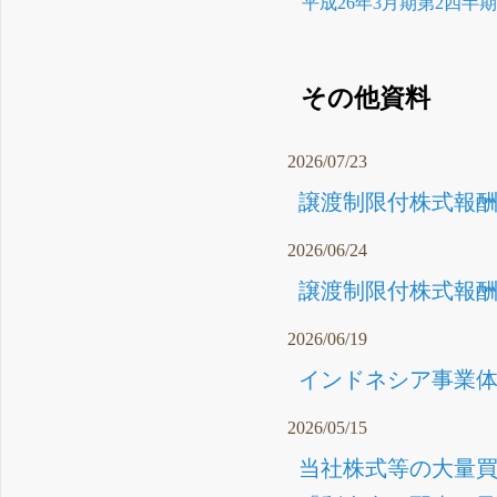
平成26年3月期第2四
その他資料
2026/07/23
譲渡制限付株式報酬
2026/06/24
譲渡制限付株式報酬
2026/06/19
インドネシア事業体
2026/05/15
当社株式等の大量買