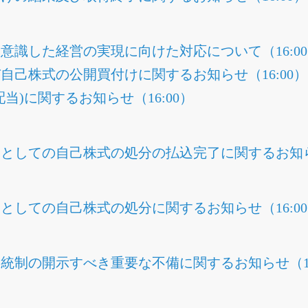
意識した経営の実現に向けた対応について（16:0
自己株式の公開買付けに関するお知らせ（16:00）
当)に関するお知らせ（16:00）
としての自己株式の処分の払込完了に関するお知らせ
としての自己株式の処分に関するお知らせ（16:0
統制の開示すべき重要な不備に関するお知らせ（16