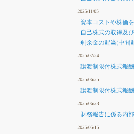
2025/11/05
資本コストや株価を
自己株式の取得及び
剰余金の配当(中間配
2025/07/24
譲渡制限付株式報酬
2025/06/25
譲渡制限付株式報酬
2025/06/23
財務報告に係る内部
2025/05/15