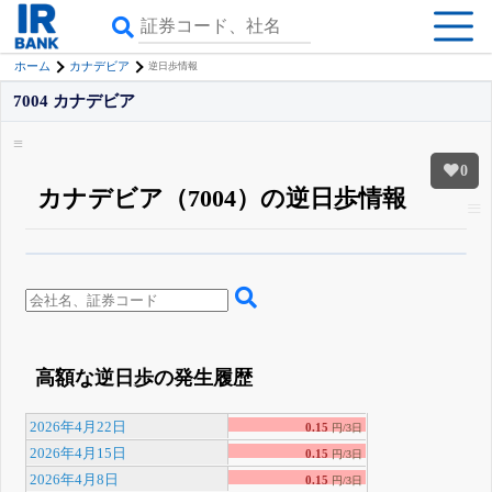
ホーム
カナデビア
逆日歩情報
7004 カナデビア
0
カナデビア（7004）の逆日歩情報
β版IRBANKでは、
8月24日まで完全無料
空売り・信用需給
がさらに詳しく
見られる
無料でβ版をはじめる
登録すると永久30%OFFと米株版の先行利用も付きます
高額な逆日歩の発生履歴
2026年4月22日
0.15
円/3日
2026年4月15日
0.15
円/3日
2026年4月8日
0.15
円/3日