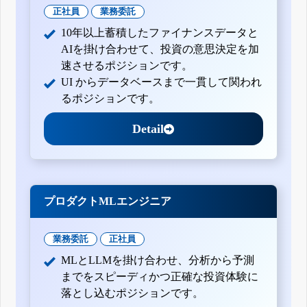
正社員
業務委託
10年以上蓄積したファイナンスデータと
AIを掛け合わせて、投資の意思決定を加
速させるポジションです。
UI からデータベースまで一貫して関われ
るポジションです。
Detail
プロダクトMLエンジニア
業務委託
正社員
MLとLLMを掛け合わせ、分析から予測
までをスピーディかつ正確な投資体験に
落とし込むポジションです。