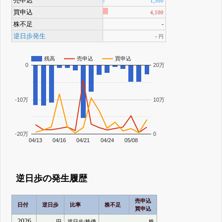
売申込
1,500
買申込
4,100
株不足
-
逆日歩発生
-
円
残高
売申込
買申込
0
20万
-10万
10万
-20万
0
04/13
04/16
04/21
04/24
05/08
逆日歩の発生履歴
売申込
日付
逆日歩
比率
株不足
買申込
2026
円
逆日歩/株価
株