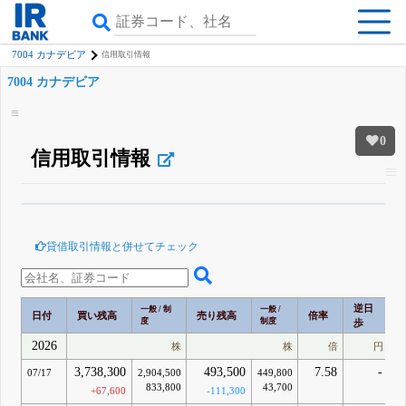
7004 カナデビア
信用取引情報
7004 カナデビア
0
信用取引情報
β版IRBANKでは、
8月24日まで完全無料
空売り・信用需給
がさらに詳しく
見られる
無料でβ版をはじめる
貸借取引情報と併せてチェック
登録すると永久30%OFFと米株版の先行利用も付きます
逆日
一般 / 制
一般 /
日付
買い残高
売り残高
倍率
度
制度
歩
2026
株
株
倍
円
3,738,300
493,500
7.58
-
07/17
2,904,500
449,800
833,800
43,700
+67,600
-111,300