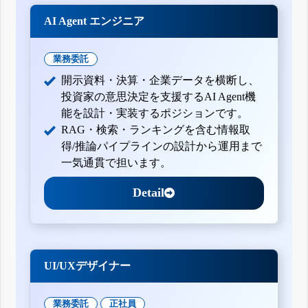
AI Agent エンジニア
業務委託
開示資料・決算・企業データを横断し、
投資家の意思決定を支援するAI Agent機
能を設計・実装するポジションです。
RAG・検索・ランキングを含む情報取
得/推論パイプラインの設計から運用まで
一気通貫で担います。
Detail
UI/UXデザイナー
業務委託
正社員