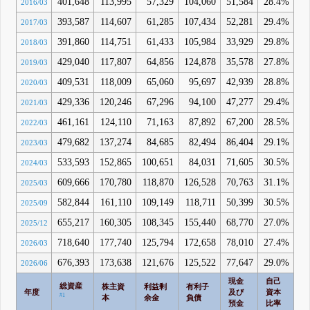
401,648
113,995
57,329
104,060
51,584
28.4%
9
2016/03
393,587
114,607
61,285
107,434
52,281
29.4%
9
2017/03
391,860
114,751
61,433
105,984
33,929
29.8%
9
2018/03
429,040
117,807
64,856
124,878
35,578
27.8%
10
2019/03
409,531
118,009
65,060
95,697
42,939
28.8%
8
2020/03
429,336
120,246
67,296
94,100
47,277
29.4%
7
2021/03
461,161
124,110
71,163
87,892
67,200
28.5%
6
2022/03
479,682
137,274
84,685
82,494
86,404
29.1%
5
2023/03
533,593
152,865
100,651
84,031
71,605
30.5%
5
2024/03
609,666
170,780
118,870
126,528
70,763
31.1%
6
2025/03
582,844
161,110
109,149
118,711
50,399
30.5%
6
2025/09
655,217
160,305
108,345
155,440
68,770
27.0%
8
2025/12
718,640
177,740
125,794
172,658
78,010
27.4%
8
2026/03
676,393
173,638
121,676
125,522
77,647
29.0%
6
2026/06
現金
自己
有
総資産
株主資
利益剰
有利子
年度
及び
資本
負
#1
本
余金
負債
預金
比率
率