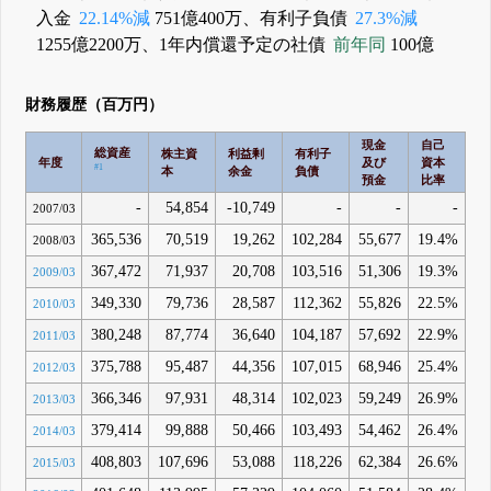
入金
22.14%減
751億400万、有利子負債
27.3%減
1255億2200万、1年内償還予定の社債
前年同
100億
財務履歴（百万円）
現金
自己
有
総資産
株主資
利益剰
有利子
年度
及び
資本
負
#1
本
余金
負債
預金
比率
率
-
54,854
-10,749
-
-
-
2007/03
365,536
70,519
19,262
102,284
55,677
19.4%
14
2008/03
367,472
71,937
20,708
103,516
51,306
19.3%
14
2009/03
349,330
79,736
28,587
112,362
55,826
22.5%
14
2010/03
380,248
87,774
36,640
104,187
57,692
22.9%
11
2011/03
375,788
95,487
44,356
107,015
68,946
25.4%
11
2012/03
366,346
97,931
48,314
102,023
59,249
26.9%
10
2013/03
379,414
99,888
50,466
103,493
54,462
26.4%
10
2014/03
408,803
107,696
53,088
118,226
62,384
26.6%
10
2015/03