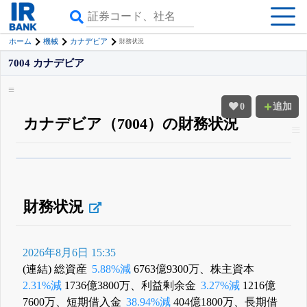
ホーム
機械
カナデビア
財務状況
7004 カナデビア
0
追加
カナデビア（7004）の財務状況
β版IRBANKでは、
8月24日まで完全無料
四半期業績・決算の進捗
がさらに
詳しく見られる
無料でβ版をはじめる
登録すると永久30%OFFと米株版の先行利用も付きます
財務状況
2026年8月6日 15:35
(連結) 総資産
5.88%減
6763億9300万、株主資本
2.31%減
1736億3800万、利益剰余金
3.27%減
1216億
7600万、短期借入金
38.94%減
404億1800万、長期借