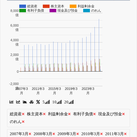
総資産
株主資本
利益剰余金
有利子負債
現金及び預金
のれん
8,000
億
6,000
億
4,000
億
2,000
億
0
-2,000
億
2007年3
2011年3
2015年3
2019年3
2023年3
月
月
月
月
月
5
10
20
総資産
株主資本
利益剰余金
有利子負債
現金及び預金
のれん
2007年3月
2008年3月
2009年3月
2010年3月
2011年3月