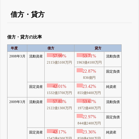
借方・貸方
借方・貸方の比率
年度
借方
貸方
57.99%
53.71%
2008年3月
流動資産
流動負債
2115億5100万円
1963億4100万円
22.87%
固定負債
836億円
42.01%
23.42%
固定資産
純資産
1532億3700万円
855億9400万円
57.83%
53.67%
2009年3月
流動資産
流動負債
2122億1300万円
1972億400万円
22.97%
固定負債
844億2400万円
42.17%
23.36%
固定資産
純資産
1547億4300万円
858億4300万円