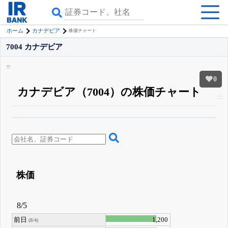
ホーム
カナデビア
株価チャート
7004 カナデビア
0
カナデビア（7004）の株価チャート
β版IRBANKでは、
8月24日まで完全無料
四半期業績・決算の進捗
がさらに
詳しく見られる
無料でβ版をはじめる
登録すると永久30%OFFと米株版の先行利用も付きます
株価
8/5
前日
1,200
(8/4)