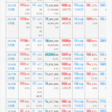
4/6
3/15
3/15
2012年
690
480
3,420,800
1098億
764億
+11.22%
-14.74%
3月期
5807万
2300万
138
96
17,104,000
1/20
8/19
7/22
11/24
7/21
2013年
840
425
7,369,100
1337億
676億
+17.45%
-10.97%
3月期
4026万
6620万
168
85
36,845,500
1/18
6/4
3/4
10/15
3/4
85
6/4
2014年
985
455
9,009,200
1568億
724億
+15.86%
-29.79%
3月期
2638万
4266万
197
3/27
45,046,000
5/22
2/5
5/22
5/21
2015年
785
455
23,254,100
1317億
763億
+13.86%
-11.05%
3月期
5741万
6894万
12/24
5/21
12/22
9/4
10/17
2016年
747
477
3,839,500
1253億
811億
+8.12%
-16.57%
3月期
7935万
9248万
6/17
2/12
5/12
4/22
2/12
2017年
678
460
3,637,300
1154億
782億
+12.42%
-10.72%
3月期
566万
9882万
3/14
7/7
5/12
11/16
6/24
2018年
664
516
7,065,800
1130億
878億
+8.24%
-13.47%
3月期
2265万
3085万
5/11
3/26
5/12
9/28
5/19
8/22
他2件
2019年
601
303
4,227,700
1022億
515億
+5.85%
-15%
3月期
9912万
7509万
5/2
12/25
11/1
1/21
12/25
2020年
459
288
5,677,600
781億
490億
+13.65%
-22.22%