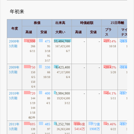
年初来
株価
出来高
時価総額
25日乖離
年度
プラ
マイ
高値
安値
大商い
高値
安値
ス
ナス
2008年
1,330
475
33,484,700
-
-
+17.14%
-28.53%
3月期
266
95
167,423,500
10/18
1/22
6/11
3/18
6/7
95
3/17
2009年
750
330
9,423,400
-
-
+20.43%
-31.61%
3月期
150
66
47,117,000
5/20
10/8
6/5
10/10
6/4
150
6/4
2010年
720
400
3,984,900
-
-
+14.1%
-13.73%
3月期
144
80
19,924,500
5/11
10/5
1/19
4/1
3/12
144
1/18
他2件
2011年
695
485
5,252,700
1106億
772億
+9.46%
-13.77%
3月期
5414万
1908万
139
97
26,263,500
6/22
3/17