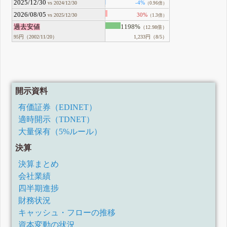
2025/12/30
-4%
vs 2024/12/30
（0.96倍）
2026/08/05
30%
vs 2025/12/30
（1.3倍）
過去安値
1198%
（12.98倍）
95円（2002/11/20）
1,233円（8/5）
開示資料
有価証券（EDINET）
適時開示（TDNET）
大量保有（5%ルール）
決算
決算まとめ
会社業績
四半期進捗
財務状況
キャッシュ・フローの推移
資本変動の状況