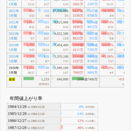
3月期
2861万
2187万
12/11
3/17
5/13
11/11
3/16
2021年
956
316
27,356,000
1627億
537億
+36.35%
-8.06%
3月期
2538万
8789万
3/22
4/6
3/5
3/4
4/21
2022年
1,010
655
9,925,900
1719億
1114億
+18.74%
-12.78%
3月期
1699万
9072万
9/15
3/8
9/15
9/15
3/8
2023年
974
668
4,022,500
1657億
1137億
+16.02%
-7.72%
3月期
8925万
351万
3/7
4/27
11/8
6/8
3/24
2024年
1,355
763
7,404,400
2306億
1298億
+24.03%
-10.06%
3月期
4111万
7392万
3/25
10/24
2/27
2/27
10/4
2025年
1,319
826
3,335,100
2245億
1405億
+11.08%
-20.35%
3月期
1337万
9746万
4/1
8/7
7/17
7/17
8/5
2026年
1,213
749
3,980,100
2064億
1274億
+17.29%
-15.16%
3月期
7060万
9091万
10/27
4/7
11/7
4/9
11/7
最新
1,233
640,800
2098億7490万
+0.08%
2026/8/5
1,232
年間値上がり率
1984/12/28
-8%
vs 1983/12/28
（0.92倍）
1985/12/28
-14%
vs 1984/12/28
（0.86倍）
1986/12/27
12%
vs 1985/12/28
（1.12倍）
1987/12/28
46%
vs 1986/12/27
（1.46倍）