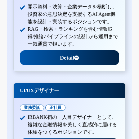
開示資料・決算・企業データを横断し、
投資家の意思決定を支援するAI Agent機
能を設計・実装するポジションです。
RAG・検索・ランキングを含む情報取
得/推論パイプラインの設計から運用まで
一気通貫で担います。
Detail
UI/UXデザイナー
業務委託
正社員
IRBANK初の一人目デザイナーとして、
複雑な金融情報を美しく直感的に届ける
体験をつくるポジションです。