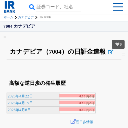
ホーム
カナデビア
日証金速報
7004 カナデビア
0
カナデビア（7004）の日証金速報
β版IRBANKでは、
8月24日まで完全無料
空売り・信用需給
がさらに詳しく
見られる
無料でβ版をはじめる
高額な逆日歩の発生履歴
登録すると永久30%OFFと米株版の先行利用も付きます
2026年4月22日
0.15
円/3日
2026年4月15日
0.15
円/3日
2026年4月8日
0.15
円/3日
逆日歩情報