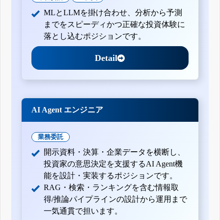
MLとLLMを掛け合わせ、分析から予測
までをスピーディかつ正確な投資体験に
落とし込むポジションです。
Detail
AI Agent エンジニア
業務委託
開示資料・決算・企業データを横断し、
投資家の意思決定を支援するAI Agent機
能を設計・実装するポジションです。
RAG・検索・ランキングを含む情報取
得/推論パイプラインの設計から運用まで
一気通貫で担います。