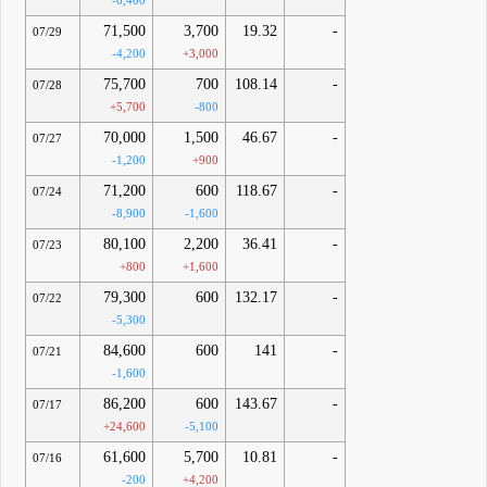
-6,400
71,500
3,700
19.32
-
07/29
-4,200
+3,000
75,700
700
108.14
-
07/28
+5,700
-800
70,000
1,500
46.67
-
07/27
-1,200
+900
71,200
600
118.67
-
07/24
-8,900
-1,600
80,100
2,200
36.41
-
07/23
+800
+1,600
79,300
600
132.17
-
07/22
-5,300
84,600
600
141
-
07/21
-1,600
86,200
600
143.67
-
07/17
+24,600
-5,100
61,600
5,700
10.81
-
07/16
-200
+4,200