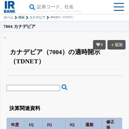
ホーム
機械
カナデビア
適時開示（TDNET）
7004 カナデビア
0
追加
カナデビア（7004）の適時開示
（TDNET）
β版IRBANKでは、
8月24日まで完全無料
四半期業績・決算の進捗
がさらに
詳しく見られる
無料でβ版をはじめる
登録すると永久30%OFFと米株版の先行利用も付きます
決算関連資料
修正
年度
1Q
2Q
3Q
通期
等