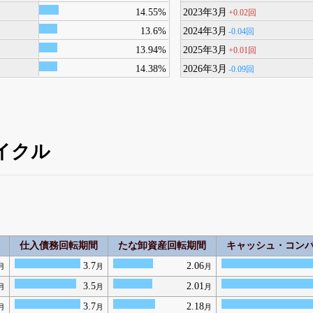
14.55%
2023年3月
+0.02回
13.6%
2024年3月
-0.04回
13.94%
2025年3月
+0.01回
14.38%
2026年3月
-0.09回
イクル
仕入債務回転期間
たな卸資産回転期間
キャッシュ・コン
3.7
2.06
月
月
月
3.5
2.01
月
月
月
3.7
2.18
月
月
月