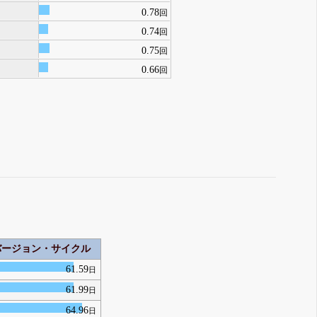
0.78
回
0.74
回
0.75
回
0.66
回
バージョン・サイクル
61.59
日
61.99
日
64.96
日