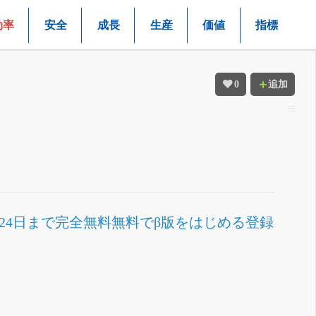
効率
安全
成長
生産
価値
指標
0
追加
月24日まで完全無料
無料でβ版をはじめる
登録