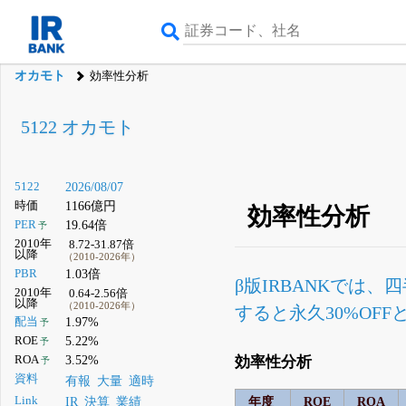
オカモト
効率性分析
5122 オカモト
5122
2026/08/07
時価
1166億円
効率性分析
PER
19.64倍
予
2010年
8.72-31.87倍
以降
（2010-2026年）
PBR
1.03倍
β版IRBANKでは、
四
2010年
0.64-2.56倍
以降
（2010-2026年）
すると永久30%OF
配当
1.97%
予
ROE
5.22%
予
効率性分析
ROA
3.52%
予
資料
有報
大量
適時
Link
年度
ROE
ROA
IR
決算
業績