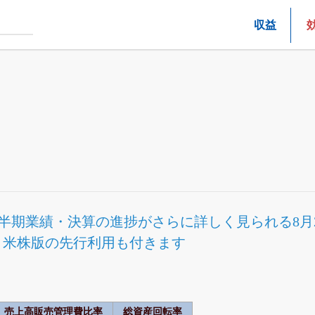
収益
半期業績・決算の進捗
がさらに詳しく見られる
8
Fと米株版の先行利用も付きます
売上高販売管理費比率
総資産回転率