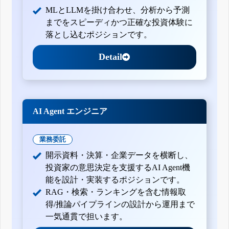
MLとLLMを掛け合わせ、分析から予測
までをスピーディかつ正確な投資体験に
落とし込むポジションです。
Detail
AI Agent エンジニア
業務委託
開示資料・決算・企業データを横断し、
投資家の意思決定を支援するAI Agent機
能を設計・実装するポジションです。
RAG・検索・ランキングを含む情報取
得/推論パイプラインの設計から運用まで
一気通貫で担います。