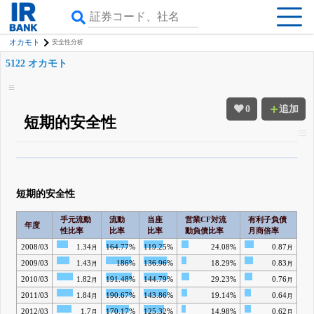
オカモト
安全性分析
5122 オカモト
0
追加
短期的安全性
β版IRBANKでは、
8月24日まで完全無料
四半期業績・決算の進捗
がさらに
詳しく見られる
無料でβ版をはじめる
短期的安全性
登録すると永久30%OFFと米株版の先行利用も付きます
手元流動
流動
当座
営業CF対流
有利子負債
年度
性比率
比率
比率
動負債比率
月商倍率
2008/03
1.34
164.77%
119.25%
24.08%
0.87
月
月
2009/03
1.43
186%
136.96%
18.29%
0.83
月
月
2010/03
1.82
191.48%
144.79%
29.23%
0.76
月
月
2011/03
1.84
190.67%
143.86%
19.14%
0.64
月
月
2012/03
1.7
170.17%
125.32%
14.98%
0.62
月
月