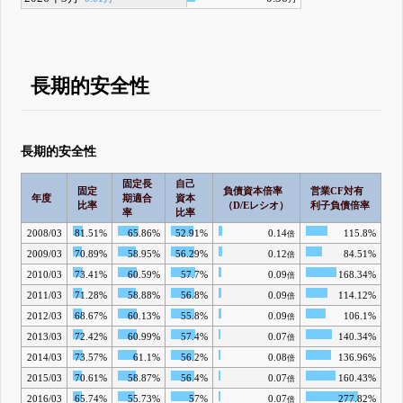
長期的安全性
長期的安全性
固定長
自己
固定
負債資本倍率
営業CF対有
年度
期適合
資本
比率
（D/Eレシオ）
利子負債倍率
率
比率
2008/03
81.51%
65.86%
52.91%
0.14
115.8%
倍
2009/03
70.89%
58.95%
56.29%
0.12
84.51%
倍
2010/03
73.41%
60.59%
57.7%
0.09
168.34%
倍
2011/03
71.28%
58.88%
56.8%
0.09
114.12%
倍
2012/03
68.67%
60.13%
55.8%
0.09
106.1%
倍
2013/03
72.42%
60.99%
57.4%
0.07
140.34%
倍
2014/03
73.57%
61.1%
56.2%
0.08
136.96%
倍
2015/03
70.61%
58.87%
56.4%
0.07
160.43%
倍
2016/03
65.74%
55.73%
57%
0.07
277.82%
倍