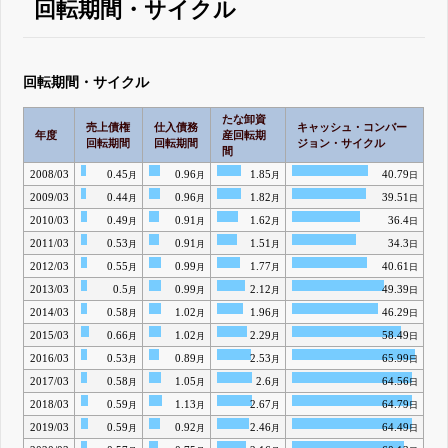
回転期間・サイクル
回転期間・サイクル
たな卸資
売上債権
仕入債務
キャッシュ・コンバー
年度
産回転期
回転期間
回転期間
ジョン・サイクル
間
2008/03
0.45
0.96
1.85
40.79
月
月
月
日
2009/03
0.44
0.96
1.82
39.51
月
月
月
日
2010/03
0.49
0.91
1.62
36.4
月
月
月
日
2011/03
0.53
0.91
1.51
34.3
月
月
月
日
2012/03
0.55
0.99
1.77
40.61
月
月
月
日
2013/03
0.5
0.99
2.12
49.39
月
月
月
日
2014/03
0.58
1.02
1.96
46.29
月
月
月
日
2015/03
0.66
1.02
2.29
58.49
月
月
月
日
2016/03
0.53
0.89
2.53
65.99
月
月
月
日
2017/03
0.58
1.05
2.6
64.56
月
月
月
日
2018/03
0.59
1.13
2.67
64.79
月
月
月
日
2019/03
0.59
0.92
2.46
64.49
月
月
月
日