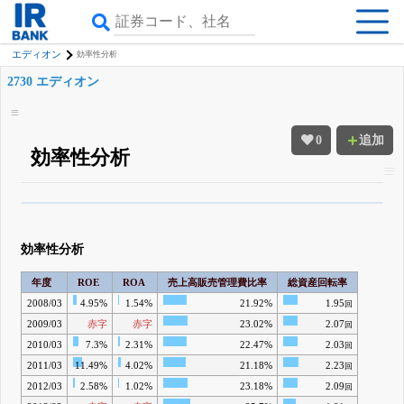
エディオン
効率性分析
2730 エディオン
0
追加
効率性分析
β版IRBANKでは、
8月24日まで完全無料
四半期業績・決算の進捗
がさらに
詳しく見られる
無料でβ版をはじめる
効率性分析
登録すると永久30%OFFと米株版の先行利用も付きます
年度
ROE
ROA
売上高販売管理費比率
総資産回転率
2008/03
4.95%
1.54%
21.92%
1.95
回
2009/03
赤字
赤字
23.02%
2.07
回
2010/03
7.3%
2.31%
22.47%
2.03
回
2011/03
11.49%
4.02%
21.18%
2.23
回
2012/03
2.58%
1.02%
23.18%
2.09
回