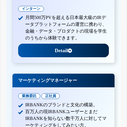
インターン
月間500万PVを超える日本最大級のIRデ
ータプラットフォームの運営に携わり、
金融・データ・プロダクトの現場を学生
のうちから体験できます。
Detail
マーケティングマネージャー
業務委託
正社員
IRBANKのブランドと文化の構築。
百万人の現IRBANKユーザーとまだ
IRBANKを知らない数千万人に対してマ
ーケティングをしてみたい方。