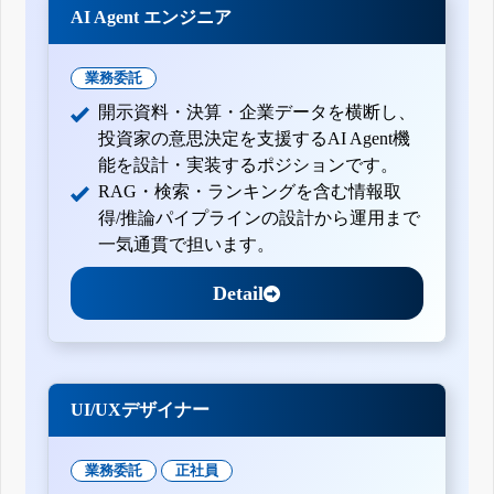
AI Agent エンジニア
業務委託
開示資料・決算・企業データを横断し、
投資家の意思決定を支援するAI Agent機
能を設計・実装するポジションです。
RAG・検索・ランキングを含む情報取
得/推論パイプラインの設計から運用まで
一気通貫で担います。
Detail
UI/UXデザイナー
業務委託
正社員