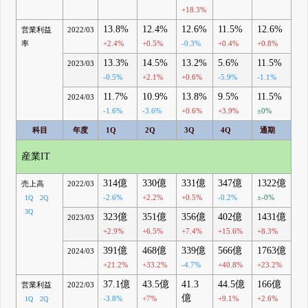
+18.3%
13.8%
12.4%
12.6%
11.5%
12.6%
営業利益
2022/03
率
+2.4%
+0.5%
-0.3%
+0.4%
+0.8%
13.3%
14.5%
13.2%
5.6%
11.5%
2023/03
-0.5%
+2.1%
+0.6%
-5.9%
-1.1%
11.7%
10.9%
13.8%
9.5%
11.5%
2024/03
-1.6%
-3.6%
+0.6%
+3.9%
±0%
科目
年度
1Q
2Q
3Q
4Q
通期
産業IT
314億
330億
331億
347億
1322億
売上高
2022/03
-2.6%
+2.2%
+0.5%
-0.2%
±-0%
1Q
2Q
3Q
323億
351億
356億
402億
1431億
2023/03
+2.9%
+6.5%
+7.4%
+15.6%
+8.3%
391億
468億
339億
566億
1763億
2024/03
+21.2%
+33.2%
-4.7%
+40.8%
+23.2%
37.1億
43.5億
41.3
44.5億
166億
営業利益
2022/03
億
-3.8%
+7%
+9.1%
+2.6%
1Q
2Q