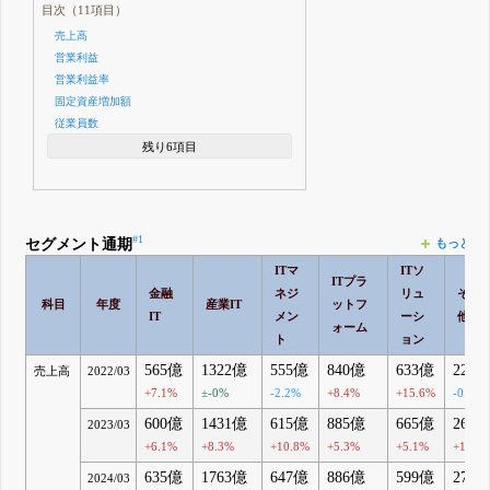
目次（11項目）
売上高
営業利益
営業利益率
固定資産増加額
従業員数
残り6項目
#1
セグメント通期
もっとみ
ITマ
ITソ
ITプラ
金融
ネジ
リュ
その
科目
年度
産業IT
ットフ
IT
メン
ーシ
他
ォーム
ト
ョン
565億
1322億
555億
840億
633億
228
売上高
2022/03
+7.1%
±-0%
-2.2%
+8.4%
+15.6%
-0.3%
600億
1431億
615億
885億
665億
263
2023/03
+6.1%
+8.3%
+10.8%
+5.3%
+5.1%
+15.3
635億
1763億
647億
886億
599億
270
2024/03