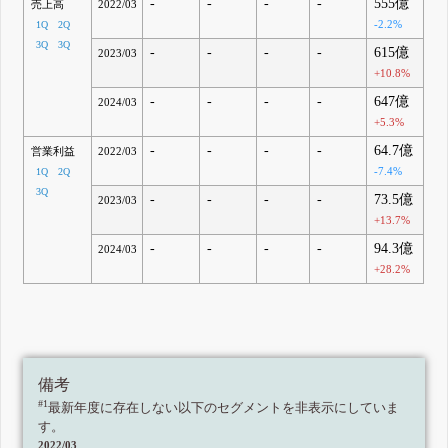
-
-
-
-
555億
売上高
2022/03
-2.2%
1Q
2Q
3Q
3Q
-
-
-
-
615億
2023/03
+10.8%
-
-
-
-
647億
2024/03
+5.3%
-
-
-
-
64.7億
営業利益
2022/03
-7.4%
1Q
2Q
3Q
-
-
-
-
73.5億
2023/03
+13.7%
-
-
-
-
94.3億
2024/03
+28.2%
備考
#1
最新年度に存在しない以下のセグメントを非表示にしていま
す。
2022/03