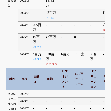
-
147百
-
-
-
-
減損損
2022/03
万
失
-
42百万
-
-
-
1百
2023/03
-71.4%
205百
-
-
-
-
7百
2024/03
万
+600%
19百
47百万
-
0
0
-
2025/03
万
-90.7%
4百万
620百
6百万
14.5億
36百
-
2026/03
万
万
-78.9%
+999.99%
ITマ
ITソ
ITプラ
金融
ネジ
リュ
その
科目
年度
産業IT
ットフ
IT
メン
ーシ
他
ォーム
ト
ョン
-
-
-
-
-
-
持分法
2022/03
適用会
-
-
-
-
-
-
2023/03
社への
-
-
-
-
-
-
2024/03
投資額