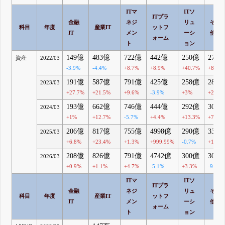
ITマ
ITソ
ITプラ
金融
ネジ
リュ
その
科目
年度
産業IT
ットフ
IT
メン
ーシ
他
ォーム
ト
ョン
149億
483億
722億
442億
250億
276
資産
2022/03
-3.9%
-4.4%
+8.7%
+8.9%
+40.7%
+8.1%
191億
587億
791億
425億
258億
282
2023/03
+27.7%
+21.5%
+9.6%
-3.9%
+3%
+2.2%
193億
662億
746億
444億
292億
302
2024/03
+1%
+12.7%
-5.7%
+4.4%
+13.3%
+7.2%
206億
817億
755億
4998億
290億
333
2025/03
+6.8%
+23.4%
+1.3%
+999.99%
-0.7%
+10.2
208億
826億
791億
4742億
300億
301
2026/03
+0.9%
+1.1%
+4.7%
-5.1%
+3.3%
-9.6%
ITマ
ITソ
ITプラ
金融
ネジ
リュ
その
科目
年度
産業IT
ットフ
IT
メン
ーシ
他
ォーム
ト
ョン