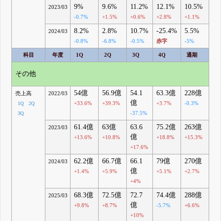
9%
9.6%
11.2%
12.1%
10.5%
2023/03
-0.7%
+1.5%
+0.6%
+2.8%
+1.1%
8.2%
2.8%
10.7%
-25.4%
5.5%
2024/03
-0.8%
-6.8%
-0.5%
赤字
-5%
科目
年度
1Q
2Q
3Q
4Q
通期
その他
54億
56.9億
54.1
63.3億
228億
売上高
2022/03
億
+33.6%
+39.3%
+3.7%
-0.3%
1Q
2Q
-37.5%
3Q
61.4億
63億
63.6
75.2億
263億
2023/03
億
+13.6%
+10.8%
+18.8%
+15.3%
+17.6%
62.2億
66.7億
66.1
79億
270億
2024/03
億
+1.4%
+5.9%
+5.1%
+2.7%
+4%
68.3億
72.5億
72.7
74.4億
288億
2025/03
億
+9.8%
+8.7%
-5.7%
+6.6%
+10%