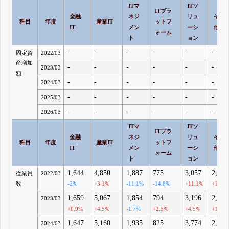
ITマ
ITソ
ITプラ
金融
ネジ
リュ
その
科目
年度
産業IT
ットフ
IT
メン
ーシ
他
ォーム
ト
ョン
-
-
-
-
-
-
固定資
2022/03
産増加
-
-
-
-
-
-
2023/03
額
-
-
-
-
-
-
2024/03
-
-
-
-
-
-
2025/03
-
-
-
-
-
-
2026/03
ITマ
ITソ
ITプラ
金融
ネジ
リュ
その
科目
年度
産業IT
ットフ
IT
メン
ーシ
他
ォーム
ト
ョン
1,644
4,850
1,887
775
3,057
2,725
従業員
2022/03
数
-2%
+3.1%
-11.1%
-14.8%
+11.1%
+14.4
1,659
5,067
1,854
794
3,196
2,758
2023/03
+0.9%
+4.5%
-1.7%
+2.5%
+4.5%
+1.2%
1,647
5,160
1,935
825
3,774
2,955
2024/03