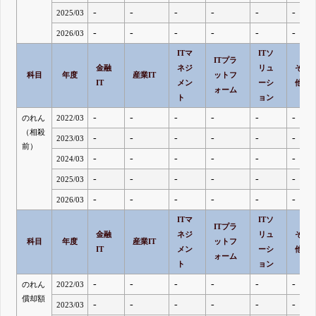
-
-
-
-
-
-
2025/03
-
-
-
-
-
-
2026/03
ITマ
ITソ
ITプラ
金融
ネジ
リュ
その
科目
年度
産業IT
ットフ
IT
メン
ーシ
他
ォーム
ト
ョン
-
-
-
-
-
-
のれん
2022/03
（相殺
-
-
-
-
-
-
2023/03
前）
-
-
-
-
-
-
2024/03
-
-
-
-
-
-
2025/03
-
-
-
-
-
-
2026/03
ITマ
ITソ
ITプラ
金融
ネジ
リュ
その
科目
年度
産業IT
ットフ
IT
メン
ーシ
他
ォーム
ト
ョン
-
-
-
-
-
-
のれん
2022/03
償却額
-
-
-
-
-
-
2023/03