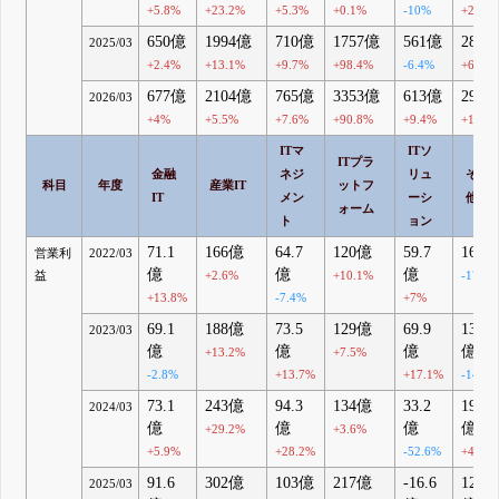
+5.8%
+23.2%
+5.3%
+0.1%
-10%
+2.7%
650億
1994億
710億
1757億
561億
288
2025/03
+2.4%
+13.1%
+9.7%
+98.4%
-6.4%
+6.6%
677億
2104億
765億
3353億
613億
292
2026/03
+4%
+5.5%
+7.6%
+90.8%
+9.4%
+1.3%
ITマ
ITソ
ITプラ
金融
ネジ
リュ
その
科目
年度
産業IT
ットフ
IT
メン
ーシ
他
ォーム
ト
ョン
71.1
166億
64.7
120億
59.7
16億
営業利
2022/03
億
億
億
益
+2.6%
+10.1%
-17.4
+13.8%
-7.4%
+7%
69.1
188億
73.5
129億
69.9
13.7
2023/03
億
億
億
億
+13.2%
+7.5%
-2.8%
+13.7%
+17.1%
-14.6
73.1
243億
94.3
134億
33.2
19.2
2024/03
億
億
億
億
+29.2%
+3.6%
+5.9%
+28.2%
-52.6%
+40.6
91.6
302億
103億
217億
-16.6
12.7
2025/03