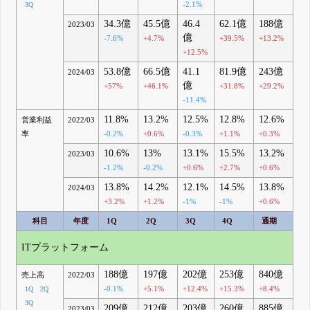
-2.1%
3Q
34.3億
45.5億
46.4
62.1億
188億
2023/03
億
-7.6%
+4.7%
+39.5%
+13.2%
+12.5%
53.8億
66.5億
41.1
81.9億
243億
2024/03
億
+57%
+46.1%
+31.8%
+29.2%
-11.4%
11.8%
13.2%
12.5%
12.8%
12.6%
営業利益
2022/03
率
-0.2%
+0.6%
-0.3%
+1.1%
+0.3%
10.6%
13%
13.1%
15.5%
13.2%
2023/03
-1.2%
-0.2%
+0.6%
+2.7%
+0.6%
13.8%
14.2%
12.1%
14.5%
13.8%
2024/03
+3.2%
+1.2%
-1%
-1%
+0.6%
科目
年度
1Q
2Q
3Q
4Q
通期
ITプラットフォーム
188億
197億
202億
253億
840億
売上高
2022/03
-0.1%
+5.1%
+12.4%
+15.3%
+8.4%
1Q
2Q
3Q
209億
212億
203億
260億
885億
2023/03