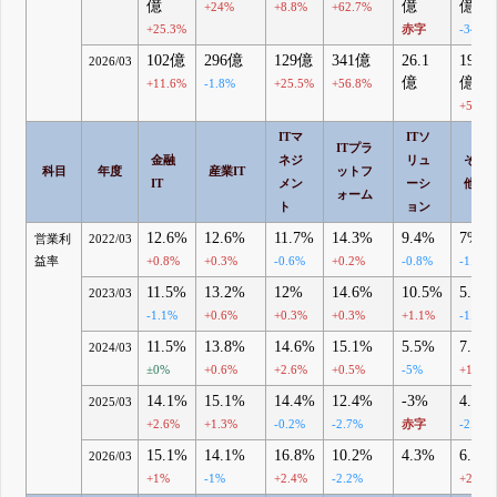
億
億
億
+24%
+8.8%
+62.7%
+25.3%
赤字
-34%
102億
296億
129億
341億
26.1
19.1
2026/03
億
億
+11.6%
-1.8%
+25.5%
+56.8%
+51.1
ITマ
ITソ
ITプラ
金融
ネジ
リュ
その
科目
年度
産業IT
ットフ
IT
メン
ーシ
他
ォーム
ト
ョン
12.6%
12.6%
11.7%
14.3%
9.4%
7%
営業利
2022/03
益率
+0.8%
+0.3%
-0.6%
+0.2%
-0.8%
-1.5%
11.5%
13.2%
12%
14.6%
10.5%
5.2%
2023/03
-1.1%
+0.6%
+0.3%
+0.3%
+1.1%
-1.8%
11.5%
13.8%
14.6%
15.1%
5.5%
7.1%
2024/03
±0%
+0.6%
+2.6%
+0.5%
-5%
+1.9%
14.1%
15.1%
14.4%
12.4%
-3%
4.4%
2025/03
+2.6%
+1.3%
-0.2%
-2.7%
赤字
-2.7%
15.1%
14.1%
16.8%
10.2%
4.3%
6.6%
2026/03
+1%
-1%
+2.4%
-2.2%
+2.2%