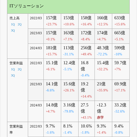
ITソリューション
157億
153億
158億
166億
633億
売上高
2022/03
+23.7%
+10.6%
+16.4%
+12.5%
+15.6%
1Q
2Q
3Q
157億
163億
172億
174億
665億
2023/03
+0.1%
+7.1%
+8.4%
+4.7%
+5.1%
181億
113億
256億
48.3億
599億
2024/03
+15.7%
-31.1%
+49.4%
-72.2%
-10%
15.1億
12.4億
16.8
15.4億
59.7億
営業利益
2022/03
億
+6.1%
-5.1%
+32.2%
+7%
1Q
2Q
-0.4%
3Q
14.1億
15.6億
19.2
21億
69.9億
2023/03
億
-6.6%
+26.1%
+35.9%
+17.1%
+14.4%
14.8億
3.16億
27.5
-12.3
33.2億
2024/03
億
億
+4.7%
-79.8%
-52.6%
+43.1%
赤字
9.7%
8.1%
10.6%
9.3%
9.4%
営業利益
2022/03
率
-1.6%
-1.4%
-1.8%
+1.4%
-0.8%