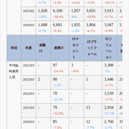
-0.7%
+1.8%
+4.4%
+3.9%
+18.1%
+7.1%
1,620
6,109
1,857
3,655
3,915
3,096
2025/03
-1.6%
+18.4%
-4%
+343%
+3.7%
+4.8%
1,608
6,681
1,835
3,804
3,947
3,140
2026/03
-0.7%
+9.4%
-1.2%
+4.1%
+0.8%
+1.4%
ITマ
ITソ
ITプラ
金融
ネジ
リュ
その
科目
年度
産業IT
ットフ
IT
メン
ーシ
他
ォーム
ト
ョン
-
97
3
-
3,388
-
平均臨
2022/03
時雇用
+24.4%
+50%
-1%
人員
2
90
-
1
3,446
21
2023/03
-7.2%
+1.7%
-
70
-
-
3,539
26
2024/03
-22.2%
+2.7%
+23.8
-
79
-
13
2,934
26
2025/03
+12.9%
-17.1%
±0%
-
85
-
12
2,766
31
2026/03
+7.6%
-7.7%
-5.7%
+19.2