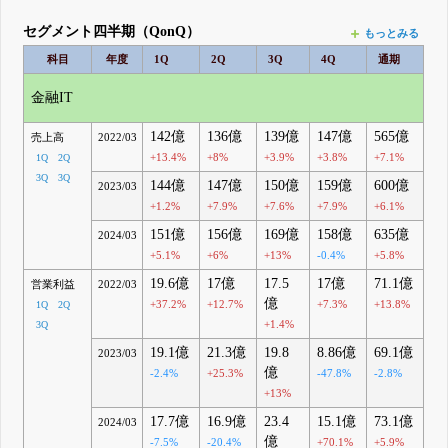
セグメント四半期（QonQ）
もっとみる
科目
年度
1Q
2Q
3Q
4Q
通期
金融IT
142億
136億
139億
147億
565億
売上高
2022/03
+13.4%
+8%
+3.9%
+3.8%
+7.1%
1Q
2Q
3Q
3Q
144億
147億
150億
159億
600億
2023/03
+1.2%
+7.9%
+7.6%
+7.9%
+6.1%
151億
156億
169億
158億
635億
2024/03
+5.1%
+6%
+13%
-0.4%
+5.8%
19.6億
17億
17.5
17億
71.1億
営業利益
2022/03
億
+37.2%
+12.7%
+7.3%
+13.8%
1Q
2Q
+1.4%
3Q
19.1億
21.3億
19.8
8.86億
69.1億
2023/03
億
-2.4%
+25.3%
-47.8%
-2.8%
+13%
17.7億
16.9億
23.4
15.1億
73.1億
2024/03
億
-7.5%
-20.4%
+70.1%
+5.9%