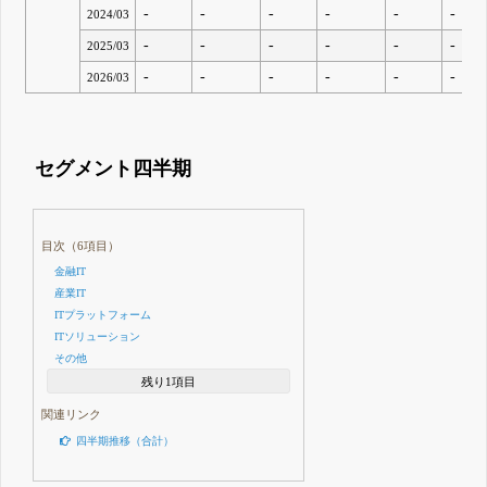
-
-
-
-
-
-
2024/03
-
-
-
-
-
-
2025/03
-
-
-
-
-
-
2026/03
セグメント四半期
目次（6項目）
金融IT
産業IT
ITプラットフォーム
ITソリューション
その他
残り1項目
関連リンク
四半期推移（合計）