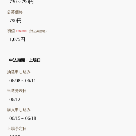
730～790円
公募価格
790円
初値
+36.08%
（対公募価格）
1,075円
申込期間・上場日
抽選申し込み
06/08～06/11
当選発表日
06/12
購入申し込み
06/15～06/18
上場予定日