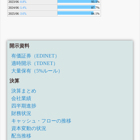
2023/06
93.1%
-0.8%
2024/06
87.7%
-5.4%
2025/06
84.1%
-3.6%
開示資料
有価証券（EDINET）
適時開示（TDNET）
大量保有（5%ルール）
決算
決算まとめ
会社業績
四半期進捗
財務状況
キャッシュ・フローの推移
資本変動の状況
配当推移