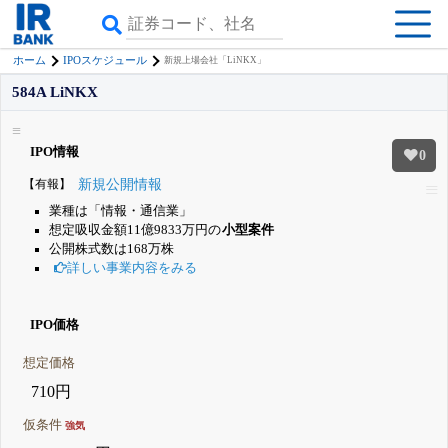
ホーム
IPOスケジュール
新規上場会社「LiNKX」
584A LiNKX
IPO情報
0
【有報】
新規公開情報
業種は「情報・通信業」
想定吸収金額11億9833万円の
小型案件
公開株式数は168万株
詳しい事業内容をみる
IPO価格
想定価格
710円
仮条件
強気