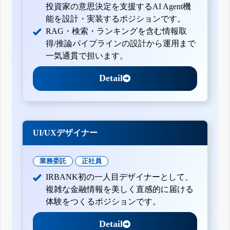
投資家の意思決定を支援するAI Agent機
能を設計・実装するポジションです。
RAG・検索・ランキングを含む情報取
得/推論パイプラインの設計から運用まで
一気通貫で担います。
Detail
UI/UXデザイナー
業務委託
正社員
IRBANK初の一人目デザイナーとして、
複雑な金融情報を美しく直感的に届ける
体験をつくるポジションです。
Detail