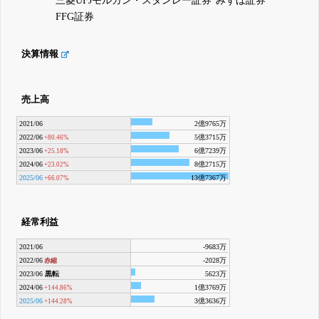
三菱UFJモルガン・スタンレー証券
みずほ証券
FFG証券
決算情報
売上高
2021/06
2億9765万
2022/06
5億3715万
+80.46%
2023/06
6億7239万
+25.18%
2024/06
8億2715万
+23.02%
2025/06
13億7367万
+66.07%
経常利益
2021/06
-9683万
2022/06
-2028万
赤縮
2023/06
黒転
5623万
2024/06
1億3769万
+144.86%
2025/06
3億3636万
+144.28%