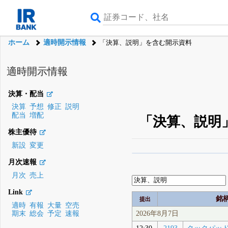
ホーム
適時開示情報
「決算、説明」を含む開示資料
適時開示情報
決算・配当
決算
予想
修正
説明
配当
増配
「決算、説明
株主優待
新設
変更
β版IRBANKでは、
8月
月次速報
無料
月次
売上
登録すると永久30%
Link
銘
提出
適時
有報
大量
空売
2026年8月7日
期末
総会
予定
速報