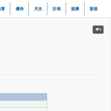
決算
優待
月次
計画
提携
新規
0