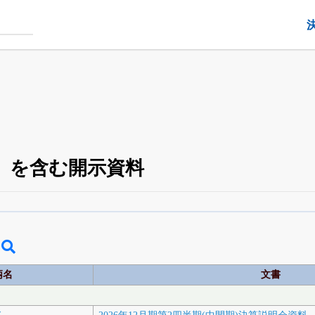
」を含む開示資料
銘柄スクリーニング
がさらに詳しくできる
24日まで完全無料
でβ版をはじめる
OFFと米株版の先行利用も付きます
柄名
文書