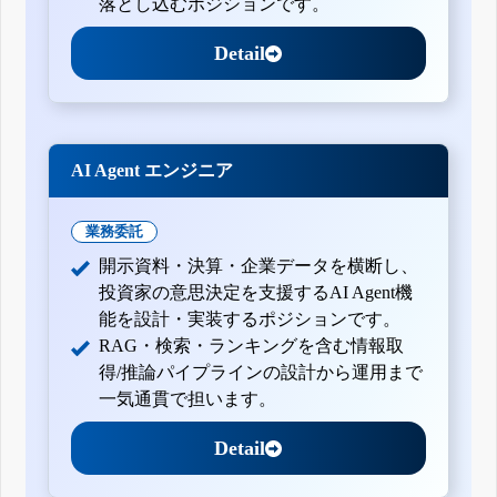
落とし込むポジションです。
Detail
AI Agent エンジニア
業務委託
開示資料・決算・企業データを横断し、
投資家の意思決定を支援するAI Agent機
能を設計・実装するポジションです。
RAG・検索・ランキングを含む情報取
得/推論パイプラインの設計から運用まで
一気通貫で担います。
Detail