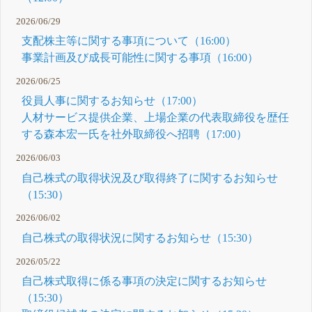
に関するお
知らせ
2026/06/29
16:00 剰余
金の配当
支配株主等に関する事項について（16:00）
(期末配当)
事業計画及び成長可能性に関する事項（16:00）
に関するお
知らせ
16:00
2026/06/25
2026年3月
役員人事に関するお知らせ（17:00）
期決算短信
〔日本基
人材サービス提供企業、上場企業の代表取締役を歴任
準〕(連結)
する森本宏一氏を社外取締役へ招聘（17:00）
4月 30, 2026
2026/06/03
自己株式の取得状況及び取得終了に関するお知らせ
（15:30）
2026/06/02
自己株式の取得状況に関するお知らせ（15:30）
2026/05/22
自己株式取得に係る事項の決定に関するお知らせ
（15:30）