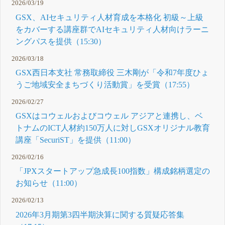
2026/03/19
GSX、AIセキュリティ人材育成を本格化 初級～上級
をカバーする講座群でAIセキュリティ人材向けラーニ
ングパスを提供（15:30）
2026/03/18
GSX西日本支社 常務取締役 三木剛が「令和7年度ひょ
うご地域安全まちづくり活動賞」を受賞（17:55）
2026/02/27
GSXはコウェルおよびコウェル アジアと連携し、ベ
トナムのICT人材約150万人に対しGSXオリジナル教育
講座「SecuriST」を提供（11:00）
2026/02/16
「JPXスタートアップ急成長100指数」構成銘柄選定の
お知らせ（11:00）
2026/02/13
2026年3月期第3四半期決算に関する質疑応答集