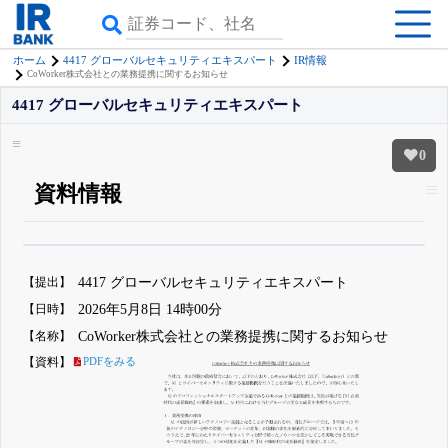
ホーム
4417 グローバルセキュリティエキスパート
IR情報
CoWorker株式会社との業務提携に関するお知らせ
4417 グローバルセキュリティエキスパート
0
資料情報
β版IRBANKでは、
8月24日まで完全無料
四半期業績・決算の進捗
がさらに
詳しく見られる
無料でβ版をはじめる
【提出】
4417 グローバルセキュリティエキスパート
登録すると永久30%OFFと米株版の先行利用も付きます
【日時】
2026年5月8日 14時00分
【名称】
CoWorker株式会社との業務提携に関するお知らせ
【資料】
PDFをみる