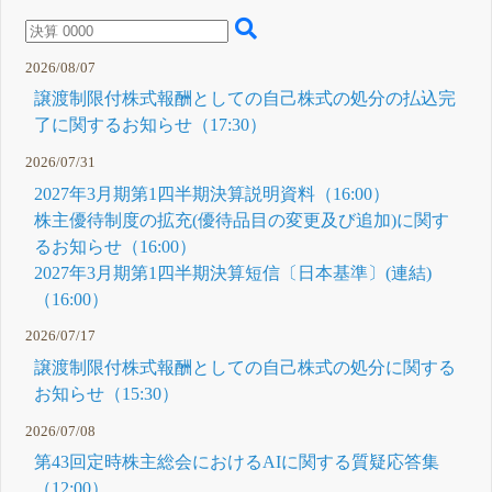
決定に関す
るお知らせ
5月 22, 2026
17:50
D
2026/08/07
2026年3月
譲渡制限付株式報酬としての自己株式の処分の払込完
期決算説明
会(質疑応
了に関するお知らせ（17:30）
答集)
17:50
2026/07/31
2026年3月
期決算説明
2027年3月期第1四半期決算説明資料（16:00）
会レポート
(書き起こ
株主優待制度の拡充(優待品目の変更及び追加)に関す
し)
るお知らせ（16:00）
5月 13, 2026
14:00
E
2027年3月期第1四半期決算短信〔日本基準〕(連結)
CoWorker
（16:00）
株式会社と
の業務提携
に関するお
2026/07/17
知らせ
譲渡制限付株式報酬としての自己株式の処分に関する
5月 08, 2026
16:00
F
お知らせ（15:30）
2026年3月
期決算説明
2026/07/08
資料
16:00
第43回定時株主総会におけるAIに関する質疑応答集
2027年3月
（12:00）
期配当予想