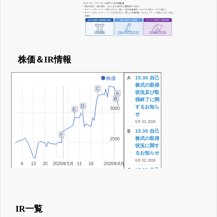
株価＆IR情報
15:30 自己
株価
A
株式の取得
C
状況及び取
A
B
得終了に関
D
するお知ら
3000
3000
E
せ
6月 03, 2026
15:30 自己
B
F
株式の取得
2500
2500
状況に関す
るお知らせ
6月 02, 2026
6
13
20
2026年5月
11
18
2026年6月
15:30 自己
C
株式取得に
係る事項の
決定に関す
るお知らせ
15:30 取締
IR一覧
役候補者の