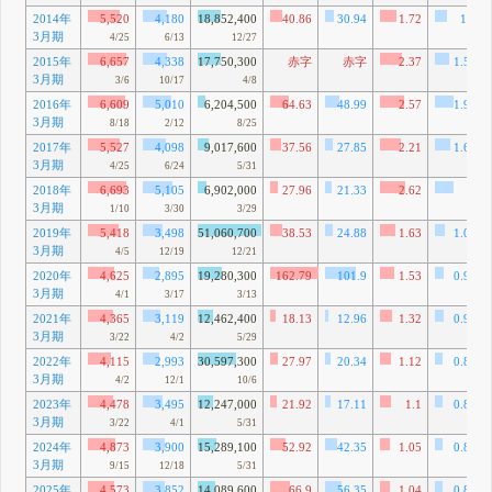
2014年
5,520
4,180
18,852,400
40.86
30.94
1.72
1.3
3月期
4/25
6/13
12/27
2015年
6,657
4,338
17,750,300
赤字
赤字
2.37
1.55
3月期
3/6
10/17
4/8
2016年
6,609
5,010
6,204,500
64.63
48.99
2.57
1.95
3月期
8/18
2/12
8/25
2017年
5,527
4,098
9,017,600
37.56
27.85
2.21
1.64
3月期
4/25
6/24
5/31
2018年
6,693
5,105
6,902,000
27.96
21.33
2.62
2
3月期
1/10
3/30
3/29
2019年
5,418
3,498
51,060,700
38.53
24.88
1.63
1.05
3月期
4/5
12/19
12/21
2020年
4,625
2,895
19,280,300
162.79
101.9
1.53
0.95
3月期
4/1
3/17
3/13
2021年
4,365
3,119
12,462,400
18.13
12.96
1.32
0.94
3月期
3/22
4/2
5/29
2022年
4,115
2,993
30,597,300
27.97
20.34
1.12
0.82
3月期
4/2
12/1
10/6
2023年
4,478
3,495
12,247,000
21.92
17.11
1.1
0.86
3月期
3/22
4/1
5/31
2024年
4,873
3,900
15,289,100
52.92
42.35
1.05
0.84
3月期
9/15
12/18
5/31
2025年
4,573
3,852
14,089,600
66.9
56.35
1.04
0.87