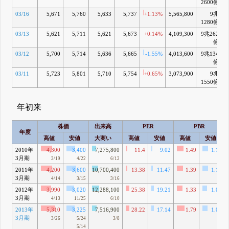
2600億
03/16
5,671
5,760
5,633
5,737
+1.13%
5,565,800
9兆
+
1280億
03/13
5,621
5,711
5,621
5,673
+0.14%
4,109,300
9兆262
億
03/12
5,700
5,714
5,636
5,665
-1.55%
4,013,600
9兆134
億
03/11
5,723
5,801
5,710
5,754
+0.65%
3,073,900
9兆
+
1550億
年初来
株価
出来高
PER
PBR
年度
高値
安値
大商い
高値
安値
高値
安値
2010年
4,300
3,400
7,275,800
11.4
9.02
1.49
1.18
3月期
3/19
4/22
6/12
2011年
4,200
3,600
10,700,400
13.38
11.47
1.39
1.19
3月期
4/14
3/15
3/16
2012年
3,990
3,020
12,288,100
25.38
19.21
1.33
1.01
3月期
4/13
11/25
6/10
2013年
5,310
3,225
7,516,900
28.22
17.14
1.79
1.09
3月期
3/26
5/24
3/8
5/14