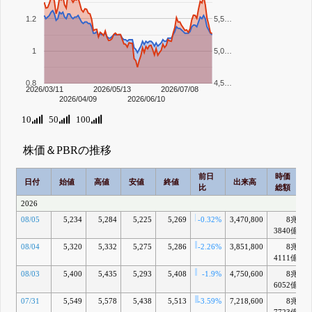
1.2
5,5…
1
5,0…
0.8
4,5…
2026/03/11
2026/05/13
2026/07/08
2026/04/09
2026/06/10
10
50
100
株価＆PBRの推移
前日
時価
日付
始値
高値
安値
終値
出来高
比
総額
2026
08/05
5,234
5,284
5,225
5,269
-0.32%
3,470,800
8兆
3840億
08/04
5,320
5,332
5,275
5,286
-2.26%
3,851,800
8兆
4111億
08/03
5,400
5,435
5,293
5,408
-1.9%
4,750,600
8兆
6052億
07/31
5,549
5,578
5,438
5,513
-3.59%
7,218,600
8兆
+