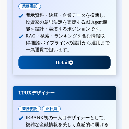
業務委託
開示資料・決算・企業データを横断し、
投資家の意思決定を支援するAI Agent機
能を設計・実装するポジションです。
RAG・検索・ランキングを含む情報取
得/推論パイプラインの設計から運用まで
一気通貫で担います。
Detail
UI/UXデザイナー
業務委託
正社員
IRBANK初の一人目デザイナーとして、
複雑な金融情報を美しく直感的に届ける