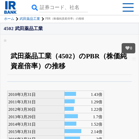
ホーム
武田薬品工業
PBR（株価純資産倍率）の推移
4502 武田薬品工業
0
武田薬品工業（4502）のPBR（株価純
資産倍率）の推移
β版IRBANKでは、
8月24日まで完全無料
四半期業績・決算の進捗
がさらに
詳しく見られる
無料でβ版をはじめる
2010年3月31日
1.43倍
登録すると永久30%OFFと米株版の先行利用も付きます
2011年3月31日
1.29倍
2012年3月30日
1.22倍
2013年3月29日
1.7倍
2014年3月31日
1.52倍
2015年3月31日
2.14倍