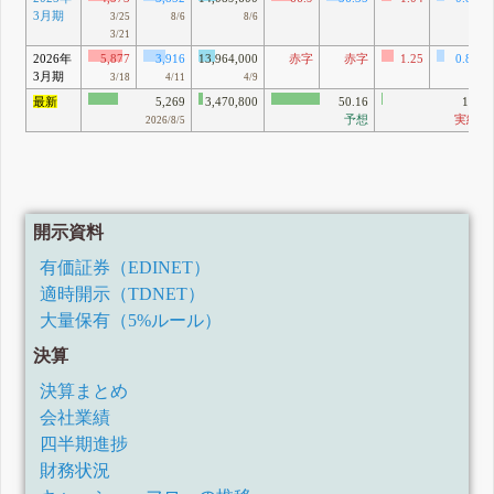
3月期
3/25
8/6
8/6
3/21
2026年
5,877
3,916
13,964,000
赤字
赤字
1.25
0.83
3月期
3/18
4/11
4/9
最新
5,269
3,470,800
50.16
1.1
予想
実績
2026/8/5
開示資料
有価証券（EDINET）
適時開示（TDNET）
大量保有（5%ルール）
決算
決算まとめ
会社業績
四半期進捗
財務状況