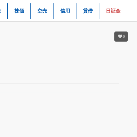
R
株価
空売
信用
貸借
日証金
0