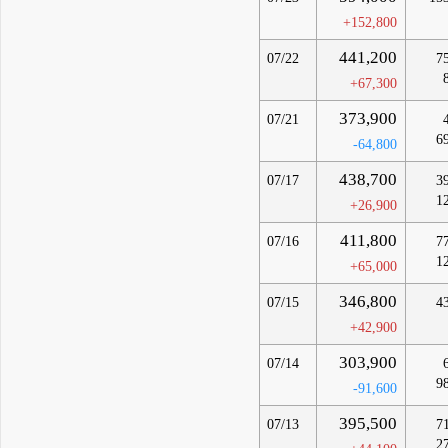
+152,800
441,200
07/22
7
+67,300
373,900
07/21
6
-64,800
438,700
07/17
3
1
+26,900
411,800
07/16
7
1
+65,000
346,800
07/15
4
+42,900
303,900
07/14
9
-91,600
395,500
07/13
7
2