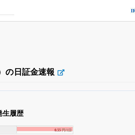
I
3）の日証金速報
空売り・信用需給
がさらに詳しく見られる
24日まで完全無料
でβ版をはじめる
発生履歴
OFFと米株版の先行利用も付きます
0.55
円/1日