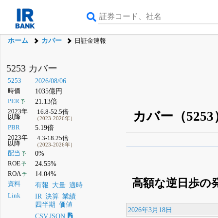
ホーム
カバー
日証金速報
5253 カバー
5253
2026/08/06
時価
1035億円
PER
21.13倍
予
2023年
16.8-52.5倍
カバー（525
以降
（2023-2026年）
PBR
5.19倍
2023年
4.3-18.25倍
以降
（2023-2026年）
β版IRBANKでは、
8月
配当
0%
予
ROE
24.55%
予
無料
ROA
14.04%
予
高額な逆日歩の
登録すると永久30%
資料
有報
大量
適時
Link
IR
決算
業績
四半期
価値
2026年3月18日
CSV,JSON