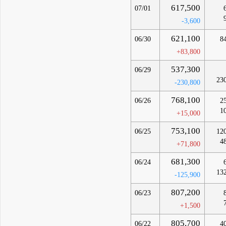
617,500
07/01
-3,600
621,100
06/30
8
+83,800
537,300
06/29
23
-230,800
768,100
06/26
2
1
+15,000
753,100
06/25
12
4
+71,800
681,300
06/24
13
-125,900
807,200
06/23
+1,500
805,700
06/22
4