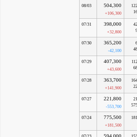
504,300
08/03
12
1
+106,300
398,000
07/31
4
+32,800
365,200
07/30
4
-42,100
407,300
07/29
11
6
+43,600
363,700
07/28
16
2
+141,900
221,800
07/27
2
57
-553,700
775,500
07/24
18
+181,500
594,000
07/23
15