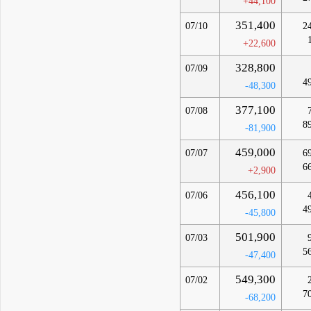
+44,100
351,400
07/10
2
+22,600
328,800
07/09
4
-48,300
377,100
07/08
8
-81,900
459,000
07/07
6
6
+2,900
456,100
07/06
4
-45,800
501,900
07/03
5
-47,400
549,300
07/02
7
-68,200