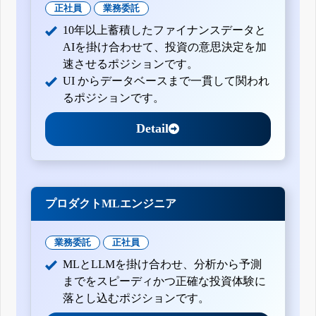
正社員
業務委託
10年以上蓄積したファイナンスデータと
AIを掛け合わせて、投資の意思決定を加
速させるポジションです。
UI からデータベースまで一貫して関われ
るポジションです。
Detail
プロダクトMLエンジニア
業務委託
正社員
MLとLLMを掛け合わせ、分析から予測
までをスピーディかつ正確な投資体験に
落とし込むポジションです。