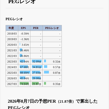
PEGレシオ
PEGレシオ
年度
EPS
PER
PEGレシオ
2018/03
-0.59
-
-
円
2019/03
-1.36
-
-
円
2020/03
3.65
-
-
円
2021/03
20.46
-
-
円
2022/03
20.86
-
-
円
2023/03
42.04
32.09
0.32
円
倍
倍
2024/03
67.68
34.81
0.57
円
倍
倍
2025/03
88.69
27.03
0.87
円
倍
倍
2026/03
45.94
29.08
-
円
倍
2027/03
74.64
21.87
0.35
円
倍
倍
2026年8月7日の予想PER
で算出した
（21.87倍）
PEGレシオ