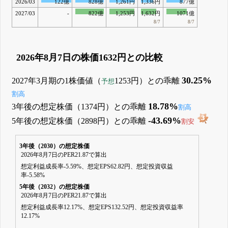
2026/03
122億
828億
1,261円
1,336円
877億
2027/03
-
822億
1,253円
1,632円
1071億
8/7
8/7
2026年8月7日の株価1632円との比較
30.25%
2027年3月期の1株価値（
1253円）との乖離
予想
割高
18.78%
3年後の想定株価（1374円）との乖離
割高
-43.69%
5年後の想定株価（2898円）との乖離
割安
3年後（2030）の想定株価
2026年8月7日のPER21.87で算出
想定利益成長率-5.59%、想定EPS62.82円、想定投資収益
率-5.58%
5年後（2032）の想定株価
2026年8月7日のPER21.87で算出
想定利益成長率12.17%、想定EPS132.52円、想定投資収益率
12.17%