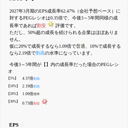
2027年3月期のEPS成長率62.47%（会社予想ベース）に
対するPEGレシオは0.35倍で、今後3～5年間同様の成
長率であれば
割安
評価です。
ただし、50%超の成長を続けられる企業はほぼありま
せん。
仮に20%で成長するなら1.09倍で
普通
、10%で成長する
なら2.19倍で
割高
の水準になっています。
今後3～5年間が【】内の成長率だった場合のPEGレシ
オ
【5%】
4.37倍
割高
【10%】
2.19倍
割高
【20%】
1.09倍
標準
【30%】
0.73倍
割安
EPS