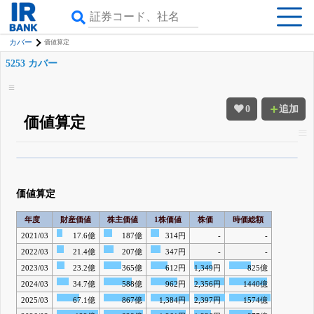
カバー
価値算定
5253 カバー
0
追加
価値算定
β版IRBANKでは、
8月24日まで完全無料
四半期業績・決算の進捗
がさらに
詳しく見られる
無料でβ版をはじめる
価値算定
登録すると永久30%OFFと米株版の先行利用も付きます
年度
財産価値
株主価値
1株価値
株価
時価総額
2021/03
17.6億
187億
314円
-
-
2022/03
21.4億
207億
347円
-
-
2023/03
23.2億
365億
612円
1,349円
825億
2024/03
34.7億
588億
962円
2,356円
1440億
2025/03
67.1億
867億
1,384円
2,397円
1574億