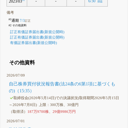
-
-
-
6/30
2023/03
損益
備考
#1
通期
7/3
訂正
#2 その他資料
訂正有価証券届出書(新規公開時)
訂正有価証券届出書(新規公開時)
有価証券届出書(新規公開時)
その他資料
2026/07/09
自己株券買付状況報告書(法24条の6第1項に基づくも
の)（15:35）
取締役会(2026年5月14日)での決議状況(取得期間2026年5月15日
～2026年7月8日) 上限：300万株、30億円
（取得済）
187万9700株
、
29億9986万円
2026/07/01