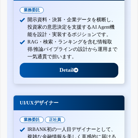
業務委託
開示資料・決算・企業データを横断し、
投資家の意思決定を支援するAI Agent機
能を設計・実装するポジションです。
RAG・検索・ランキングを含む情報取
得/推論パイプラインの設計から運用まで
一気通貫で担います。
Detail
UI/UXデザイナー
業務委託
正社員
IRBANK初の一人目デザイナーとして、
複雑な金融情報を美しく直感的に届ける