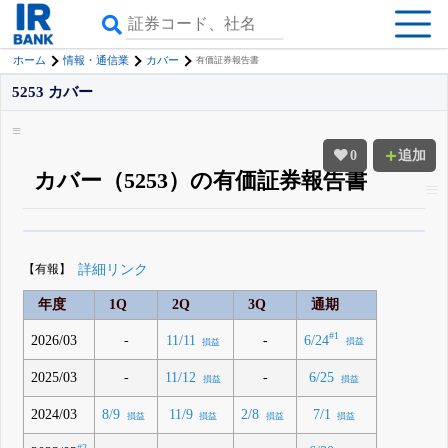
ホーム
情報・通信業
カバー
有価証券報告書
5253 カバー
0
追加
カバー（5253）の有価証券報告書
β版IRBANKでは、
8月24日まで完全無料
四半期業績・決算の進捗
がさらに
詳しく見られる
無料でβ版をはじめる
【有報】
詳細リンク
登録すると永久30%OFFと米株版の先行利用も付きます
年度
1Q
2Q
3Q
通期
#1
6/24
2026/03
-
-
11/11
損益
損益
2025/03
-
-
11/12
6/25
損益
損益
2024/03
8/9
11/9
2/8
7/1
損益
損益
損益
損益
#2