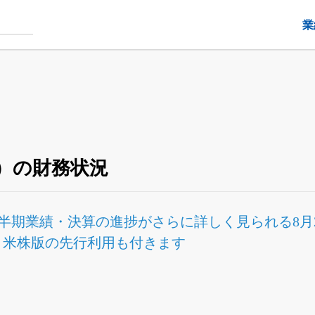
業
3）の財務状況
半期業績・決算の進捗
がさらに詳しく見られる
8
Fと米株版の先行利用も付きます