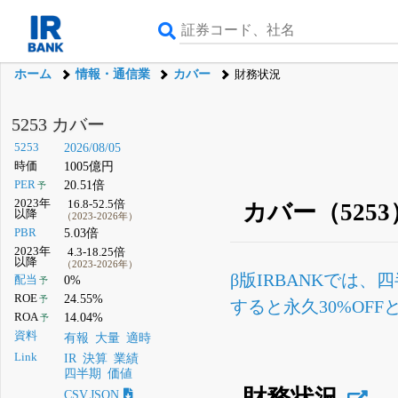
ホーム
情報・通信業
カバー
財務状況
5253 カバー
5253
2026/08/05
時価
1005億円
PER
20.51倍
予
2023年
16.8-52.5倍
カバー（525
以降
（2023-2026年）
PBR
5.03倍
2023年
4.3-18.25倍
以降
（2023-2026年）
β版IRBANKでは、
四
配当
0%
予
ROE
24.55%
予
すると永久30%OF
ROA
14.04%
予
資料
有報
大量
適時
Link
IR
決算
業績
四半期
価値
財務状況
CSV,JSON