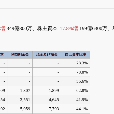
%増
349億800万、株主資本
17.8%増
199億6300
本
利益剰余金
現金及び預金
自己資本比率
-
-
-
78.3%
-
-
-
78.8%
-
-
-
55.6%
209
1,307
1,899
62.8%
454
2,551
4,645
41.9%
002
5,059
7,793
44.1%