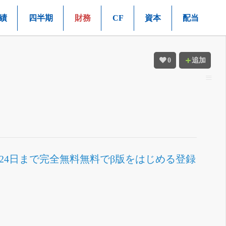
績
四半期
財務
CF
資本
配当
0
追加
月24日まで完全無料
無料でβ版をはじめる
登録