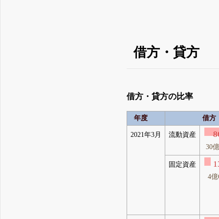
借方・貸方
借方・貸方の比率
年度
借方
8
2021年3月
流動資産
30
1
固定資産
4億