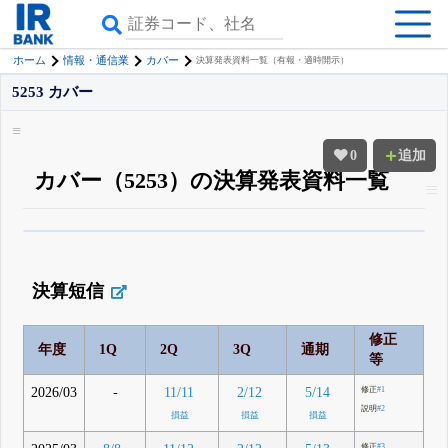
ホーム
情報・通信業
カバー
決算発表資料一覧（有報・適時開示）
5253 カバー
0
追加
カバー（5253）の決算発表資料一覧
β版IRBANKでは、
8月24日まで完全無料
四半期業績・決算の進捗
がさらに
詳しく見られる
無料でβ版をはじめる
決算短信
登録すると永久30%OFFと米株版の先行利用も付きます
修正
年度
1Q
2Q
3Q
通期
等
2026/03
-
11/11
2/12
5/14
修正
#1
説明
#2
損益
損益
損益
修正
#3