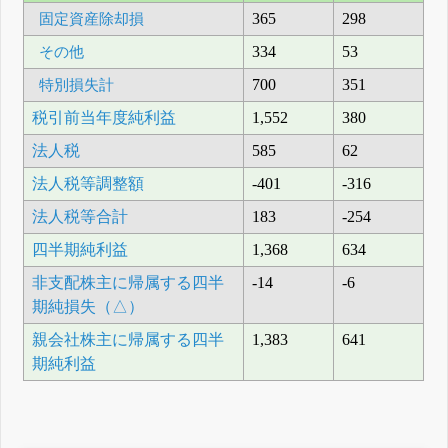
固定資産除却損
365
298
その他
334
53
特別損失計
700
351
税引前当年度純利益
1,552
380
法人税
585
62
法人税等調整額
-401
-316
法人税等合計
183
-254
四半期純利益
1,368
634
非支配株主に帰属する四半
-14
-6
期純損失（△）
親会社株主に帰属する四半
1,383
641
期純利益