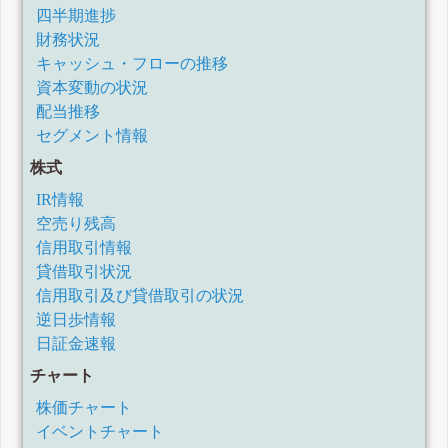
四半期報告書-第18期第3四半期(令和2年10月1日-令和2年12
四半期進捗
月31日)
財務状況
四半期報告書-第18期第2四半期(令和2年7月1日-令和2年9月
30日)
キャッシュ・フローの推移
四半期報告書-第18期第1四半期(令和2年4月1日-令和2年6月
資本変動の状況
30日)
配当推移
有価証券報告書-第17期(平成31年4月1日-令和2年3月31日)
セグメント情報
四半期報告書-第17期第3四半期(令和1年10月1日-令和1年12
月31日)
株式
四半期報告書-第17期第2四半期(令和1年7月1日-令和1年9月
30日)
IR情報
四半期報告書-第17期第1四半期(平成31年4月1日-令和1年6月
空売り残高
30日)
有価証券報告書-第16期(平成30年4月1日-平成31年3月31日)
信用取引情報
四半期報告書-第16期第3四半期(平成30年10月1日-平成30年
貸借取引状況
12月31日)
信用取引及び貸借取引の状況
四半期報告書-第16期第2四半期(平成30年7月1日-平成30年9
月30日)
逆日歩情報
訂正有価証券報告書-第15期(平成29年4月1日-平成30年3月31
日証金速報
日)
四半期報告書-第16期第1四半期(平成30年4月1日-平成30年6
チャート
月30日)
株価チャート
有価証券報告書-第15期(平成29年4月1日-平成30年3月31日)
四半期報告書-第15期第3四半期(平成29年10月1日-平成29年
イベントチャート
12月31日)