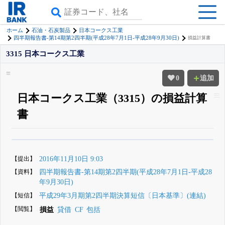
ホーム
石油・石炭製品
日本コークス工業
四半期報告書-第14期第2四半期(平成28年7月1日-平成28年9月30日)
損益計算書
3315 日本コークス工業
0
追加
日本コークス工業（3315）の損益計算
書
β版IRBANKでは、
8月24日まで完全無料
四半期業績・決算の進捗
がさらに
詳しく見られる
無料でβ版をはじめる
【提出】
2016年11月10日 9:03
登録すると永久30%OFFと米株版の先行利用も付きます
【資料】
四半期報告書-第14期第2四半期(平成28年7月1日-平成28
年9月30日)
【短信】
平成29年3月期第2四半期決算短信〔日本基準〕(連結)
【閲覧】
損益
貸借
CF
包括