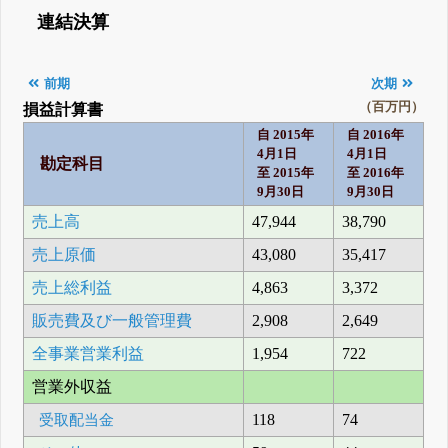
連結決算
前期
次期
（百万円）
損益計算書
自 2015年
自 2016年
4月1日
4月1日
勘定科目
至 2015年
至 2016年
9月30日
9月30日
売上高
47,944
38,790
売上原価
43,080
35,417
売上総利益
4,863
3,372
販売費及び一般管理費
2,908
2,649
全事業営業利益
1,954
722
営業外収益
受取配当金
118
74