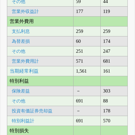
その他
59
44
営業外収益計
177
119
営業外費用
支払利息
259
259
為替差損
60
174
その他
251
247
営業外費用計
571
681
当期経常利益
1,561
161
特別利益
保険差益
－
303
その他
691
88
投資有価証券売却益
－
178
特別利益計
691
570
特別損失