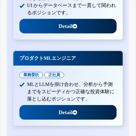
UI からデータベースまで一貫して関われ
有価証券報告書-第11期(平成25年4月1日-平成26年3月31日)
四半期報告書-第11期第3四半期(平成25年10月1日-平成25年
るポジションです。
12月31日)
四半期報告書-第11期第2四半期(平成25年7月1日-平成25年9
Detail
月30日)
四半期報告書-第11期第1四半期(平成25年4月1日-平成25年6
月30日)
有価証券報告書-第10期(平成24年4月1日-平成25年3月31日)
四半期報告書-第10期第3四半期(平成24年10月1日-平成24年
12月31日)
プロダクトMLエンジニア
四半期報告書-第10期第2四半期(平成24年7月1日-平成24年9
月30日)
四半期報告書-第10期第1四半期(平成24年4月1日-平成24年6
業務委託
正社員
月30日)
有価証券報告書-第9期(平成23年4月1日-平成24年3月31日)
MLとLLMを掛け合わせ、分析から予測
四半期報告書-第9期第3四半期(平成23年10月1日-平成23年12
までをスピーディかつ正確な投資体験に
月31日)
落とし込むポジションです。
四半期報告書-第9期第2四半期(平成23年7月1日-平成23年9月
30日)
四半期報告書-第9期第1四半期(平成23年4月1日-平成23年6月
Detail
30日)
有価証券報告書-第8期(平成22年4月1日-平成23年3月31日)
四半期報告書-第8期第3四半期(平成22年10月1日-平成22年12
月31日)