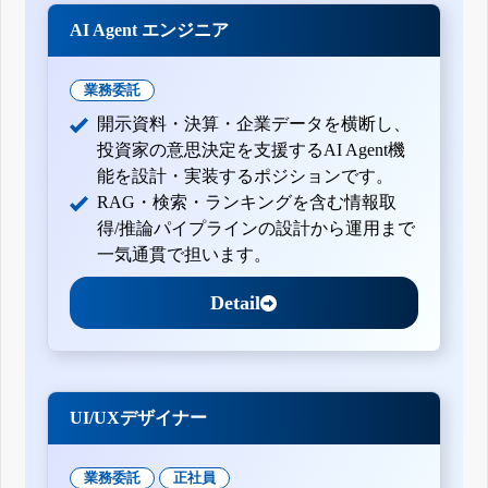
有価証券報告書-第7期(平成21年4月1日-平成22年3月31日)
AI Agent エンジニア
有価証券報告書-第6期(平成20年4月1日-平成21年3月31日)
業務委託
開示資料・決算・企業データを横断し、
投資家の意思決定を支援するAI Agent機
能を設計・実装するポジションです。
RAG・検索・ランキングを含む情報取
得/推論パイプラインの設計から運用まで
一気通貫で担います。
Detail
UI/UXデザイナー
業務委託
正社員