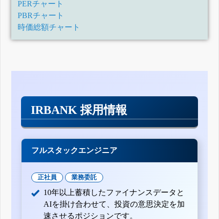
PERチャート
四半期報告書-第15期第2四半期(平成29年7月1日-平成29年9
月30日)
PBRチャート
四半期報告書-第15期第1四半期(平成29年4月1日-平成29年6
時価総額チャート
月30日)
有価証券報告書-第14期(平成28年4月1日-平成29年3月31日)
四半期報告書-第14期第3四半期(平成28年10月1日-平成28年
12月31日)
四半期報告書-第14期第2四半期(平成28年7月1日-平成28年9
月30日)
四半期報告書-第14期第1四半期(平成28年4月1日-平成28年6
月30日)
有価証券報告書-第13期(平成27年4月1日-平成28年3月31日)
IRBANK 採用情報
四半期報告書-第13期第3四半期(平成27年10月1日-平成27年
12月31日)
四半期報告書-第13期第2四半期(平成27年4月1日-平成27年9
月30日)
四半期報告書-第13期第1四半期(平成27年4月1日-平成27年6
フルスタックエンジニア
月30日)
有価証券報告書-第12期(平成26年4月1日-平成27年3月31日)
四半期報告書-第12期第3四半期(平成26年10月1日-平成26年
正社員
業務委託
12月31日)
10年以上蓄積したファイナンスデータと
四半期報告書-第12期第2四半期(平成26年7月1日-平成26年9
月30日)
AIを掛け合わせて、投資の意思決定を加
四半期報告書-第12期第1四半期(平成26年4月1日-平成26年6
速させるポジションです。
月30日)