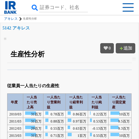
アキレス
生産性分析
5142 アキレス
0
追加
生産性分析
β版IRBANKでは、
8月24日まで完全無料
四半期業績・決算の進捗
がさらに
詳しく見られる
無料でβ版をはじめる
従業員一人当たりの生産性
登録すると永久30%OFFと米株版の先行利用も付きます
一人当
一人当た
一人当た
一人当
一人当た
年度
たり売
り営業利
り経常利
たり純
り固定資
上高
益
益
利益
産
2010/03
31百万
0.78百万
0.86百万
0.22百万
10百万
2011/03
31百万
0.88百万
0.97百万
0.53百万
9.5百万
2012/03
29百万
0.55百万
0.63百万
-0.13百万
9.3百万
2013/03
31百万
0.71百万
1百万
0.55百万
10百万