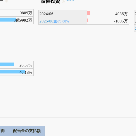
ー
設備投資
9809万
2024/06
-4036万
3億9992万
2025/06
-1005万
減-75.08%
26.57%
40.13%
性向
配当金の支払額