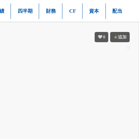
績
四半期
財務
CF
資本
配当
0
追加