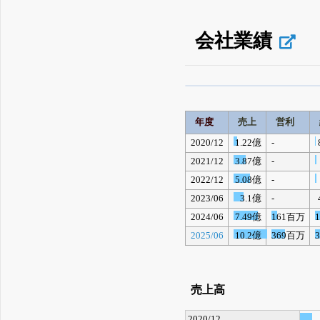
会社業績
β版IRBANKでは、
8月
無料
年度
売上
営利
登録すると永久30%
2020/12
1.22億
-
2021/12
3.87億
-
2022/12
5.08億
-
2023/06
3.1億
-
2024/06
7.49億
161百万
2025/06
10.2億
369百万
売上高
2020/12