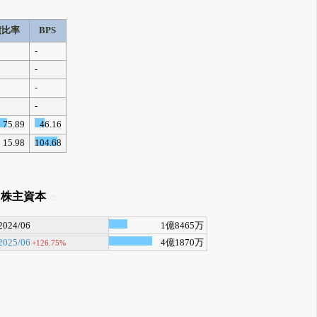
債比率
BPS
-
-
-
-
75.89
46.16
15.98
104.68
株主資本
2024/06
1億8465万
2025/06
4億1870万
+126.75%