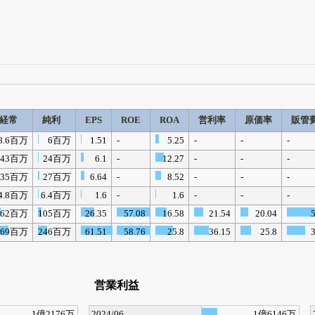
四半期業績・決算の進捗
がさらに詳しく見られる
24日まで完全無料
でβ版をはじめる
経常
純利
EPS
ROE
ROA
営利率
原価率
販管
OFFと米株版の先行利用も付きます
8.6百万
6百万
1.51
-
5.25
-
-
-
43百万
24百万
6.1
-
12.27
-
-
-
35百万
27百万
6.64
-
8.52
-
-
-
4.8百万
6.4百万
1.6
-
1.6
-
-
-
162百万
105百万
26.35
57.08
16.58
21.54
20.04
369百万
246百万
61.51
58.76
25.8
36.15
25.8
営業利益
1億2176万
2024/06
1億6146万