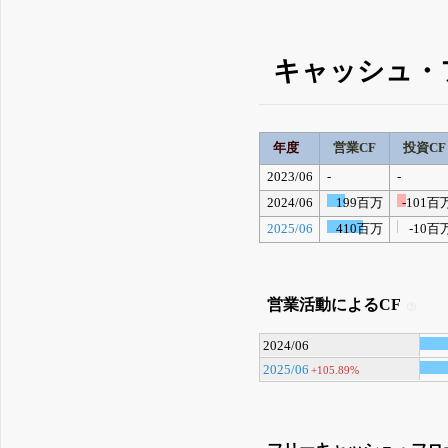
キャッシュ・
年度
営業CF
投資CF
2023/06
-
-
2024/06
199百万
-101百
2025/06
410百万
-10百
営業活動によるCF
2024/06
2025/06
+105.89%