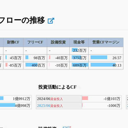
フローの推移
財務CF
フリーCF
設備投資
現金等
営業CFマージン
-
-
-
232百万
-
万
45百万
98百万
-40百万
375百万
26.57
万
-85百万
400百万
-10百万
689百万
40.13
投資活動によるCF
1億9912万
2024/06
-1億103万
資金投入
4億998万
2025/06
-1006万
資金投入
#2
#3
*