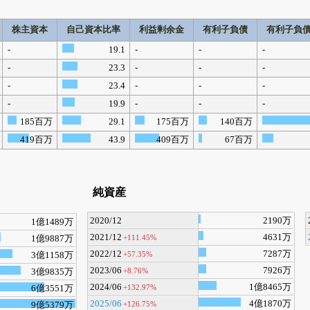
株主資本
自己資本比率
利益剰余金
有利子負債
有利子負
-
19.1
-
-
-
-
23.3
-
-
-
-
23.4
-
-
-
-
19.9
-
-
-
185百万
29.1
175百万
140百万
419百万
43.9
409百万
67百万
純資産
2020/12
2190万
1億1489万
2021/12
4631万
+111.45%
1億9887万
2022/12
7287万
+57.35%
3億1158万
2023/06
7926万
+8.76%
3億9835万
2024/06
1億8465万
+132.97%
6億3551万
2025/06
4億1870万
+126.75%
9億5379万