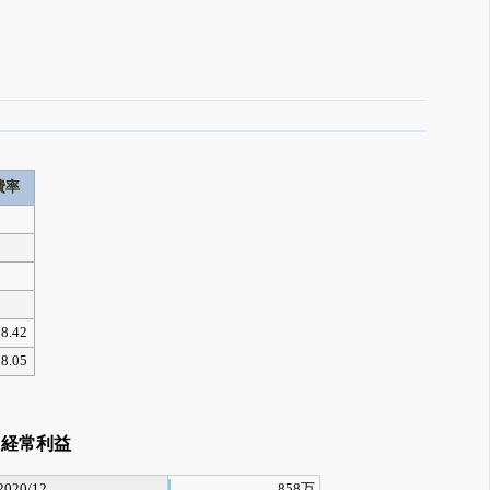
費率
58.42
38.05
経常利益
2020/12
858万