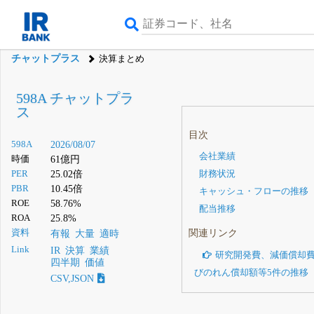
チャットプラス
決算まとめ
598A チャットプラ
ス
目次
598A
2026/08/07
会社業績
時価
61億円
PER
25.02倍
財務状況
PBR
10.45倍
キャッシュ・フローの推移
ROE
58.76%
配当推移
ROA
25.8%
関連リンク
資料
有報
大量
適時
Link
IR
決算
業績
研究開発費、減価償却
四半期
価値
びのれん償却額等5件の推移
CSV,JSON