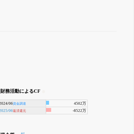
財務活動によるCF
2024/06
4502万
資金調達
2025/06
-8522万
返済還元
#4