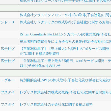
株式会社THEグローバル社の完全子会社化に関するお知ら
株式会社クラステクノロジーの株式の取得(子会社化)に関
アンド・リ
株式会社リンクテックの株式取得(子会社化)に関するお知
JS Tan Consultants Pte.Ltd.(シンガポール)の株式取
第三者割当増資引受による子会社の異動(特定子会社化)に
ト広告社グ
【営業利益黒字】【売上最大2.5億円】の“AIサービス開
化”に関する補足説明資料
ト広告社グ
「営業利益黒字・売上最大2.5億円」のAIサービス開発
取得(子会社化)のお知らせ
チ・グルー
特別目的会社(SPC)の株式取得(子会社化及び孫会社化)
イフスタイ
レプリス株式会社の株式の取得(子会社化)に関するお知ら
イフスタイ
レプリス株式会社の子会社化に関する補足資料