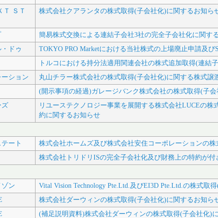
ＸＴ ＳＴ
株式会社クアランタの株式取得(子会社化)に関するお知ら
プ
簡易株式交換による連結子会社3社の完全子会社化に関す
ル・ドゥ
TOKYO PRO Marketにおける当社株式の上場廃止申請
ト
トルコにおける持分法適用関連会社の株式追加取得(連結子
レーション
丸山チラー株式会社の株式取得(子会社化)に関する株式譲
(開示事項の経過)ガレージバンク株式会社の株式取得(子会
ーズ
リユーステクノロジー事業を展開する株式会社LUCEの株
約に関するお知らせ
ステート
株式会社ホームズ及び株式会社安住コーポレーションの株式
株式会社トリドリISの完全子会社化及び財務上の特約が
イゾン
Vital Vision Technology Pte.Ltd.及びEI3D Pte.
E
株式会社ダーウィンの株式取得(子会社化)に関するお知ら
E
(補足説明資料)株式会社ダーウィンの株式取得(子会社化)