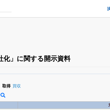
社化」に関する開示資料
銘柄スクリーニング
がさらに詳しくできる
24日まで完全無料
でβ版をはじめる
取得
買収
OFFと米株版の先行利用も付きます