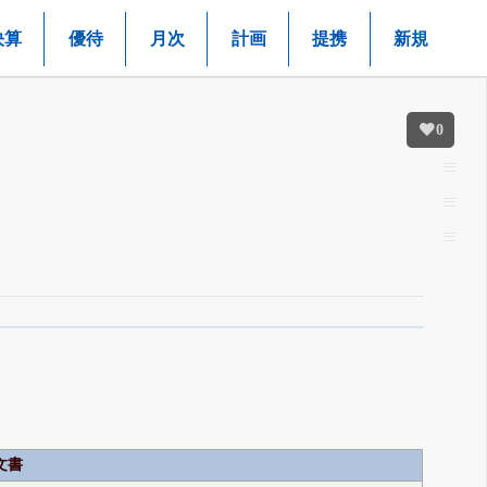
決算
優待
月次
計画
提携
新規
0
文書