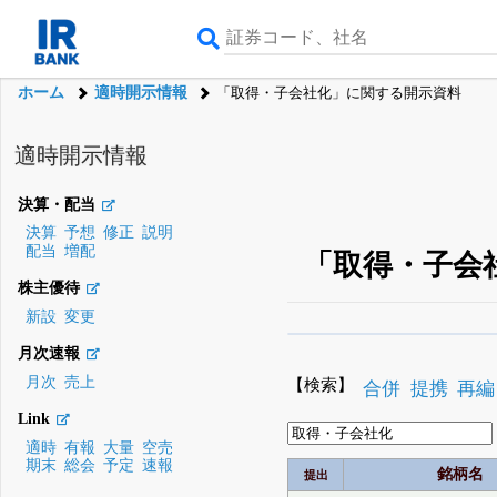
ホーム
適時開示情報
「取得・子会社化」に関する開示資料
適時開示情報
決算・配当
決算
予想
修正
説明
配当
増配
「取得・子会
株主優待
新設
変更
β版IRBANKでは、
8月
月次速報
無料
月次
売上
【検索】
合併
提携
再編
登録すると永久30%
Link
適時
有報
大量
空売
期末
総会
予定
速報
銘柄名
提出