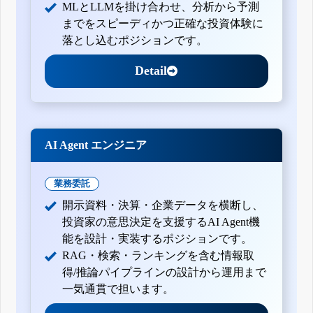
MLとLLMを掛け合わせ、分析から予測
までをスピーディかつ正確な投資体験に
落とし込むポジションです。
Detail
AI Agent エンジニア
業務委託
開示資料・決算・企業データを横断し、
投資家の意思決定を支援するAI Agent機
能を設計・実装するポジションです。
RAG・検索・ランキングを含む情報取
得/推論パイプラインの設計から運用まで
一気通貫で担います。