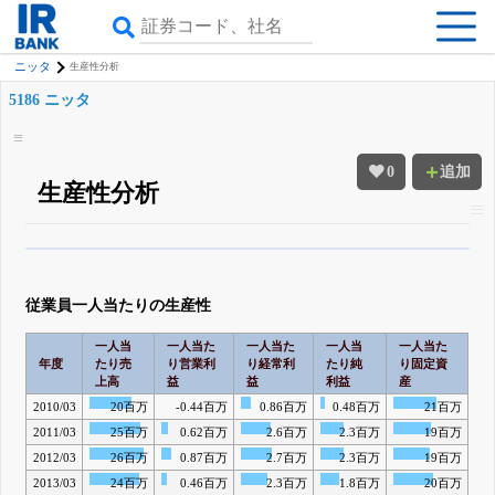
ニッタ
生産性分析
5186 ニッタ
0
追加
生産性分析
β版IRBANKでは、
8月24日まで完全無料
四半期業績・決算の進捗
がさらに
詳しく見られる
無料でβ版をはじめる
従業員一人当たりの生産性
登録すると永久30%OFFと米株版の先行利用も付きます
一人当
一人当た
一人当た
一人当
一人当た
年度
たり売
り営業利
り経常利
たり純
り固定資
上高
益
益
利益
産
2010/03
20百万
-0.44百万
0.86百万
0.48百万
21百万
2011/03
25百万
0.62百万
2.6百万
2.3百万
19百万
2012/03
26百万
0.87百万
2.7百万
2.3百万
19百万
2013/03
24百万
0.46百万
2.3百万
1.8百万
20百万